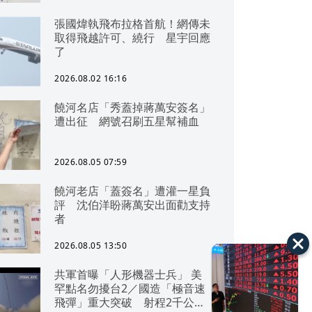
張國煒執飛布拉格首航！網傳未
取得飛越許可、繞行 星宇回應
了
2026.08.02 16:16
饒河名店「秀蓋掉蔣萬安簽名」
遭出征 網號召刷五星幫補血
2026.08.05 07:59
饒河老店「蓋簽名」遭灌一星負
評 沈伯洋盼蔣萬安出面勸支持
者
2026.08.05 13:50
共軍首曝「人形機器士兵」 美
罕點名勿擾台2／國造「極音速
飛彈」重大突破 射程2千公里