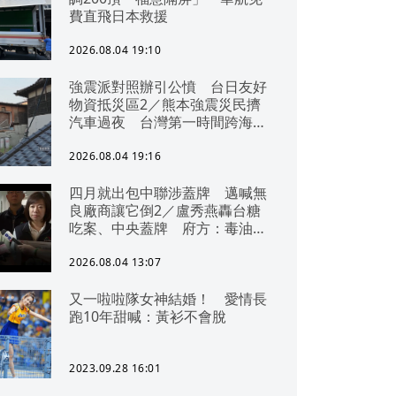
費直飛日本救援
2026.08.04 19:10
強震派對照辦引公憤 台日友好
物資抵災區2／熊本強震災民擠
汽車過夜 台灣第一時間跨海急
援
2026.08.04 19:16
四月就出包中聯涉蓋牌 邁喊無
良廠商讓它倒2／盧秀燕轟台糖
吃案、中央蓋牌 府方：毒油一
直在台中
2026.08.04 13:07
又一啦啦隊女神結婚！ 愛情長
跑10年甜喊：黃衫不會脫
2023.09.28 16:01