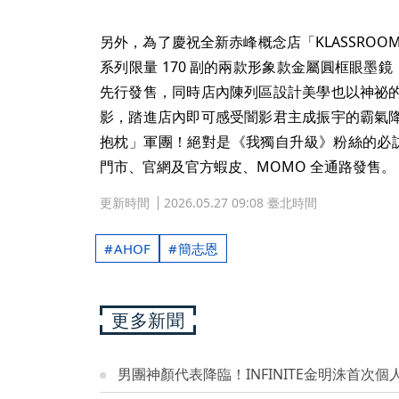
另外，為了慶祝全新赤峰概念店「KLASSROOM b
系列限量 170 副的兩款形象款金屬圓框眼墨鏡，
先行發售，同時店內陳列區設計美學也以神祕
影，踏進店內即可感受闇影君主成振宇的霸氣
抱枕」軍團！絕對是《我獨自升級》粉絲的必訪打卡
門市、官網及官方蝦皮、MOMO 全通路發售。
更新時間
2026.05.27 09:08 臺北時間
AHOF
簡志恩
更多新聞
男團神顏代表降臨！INFINITE金明洙首次個人FAN