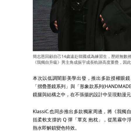
簡志恩回顧自己14歲遠赴韓國成為練習生，歷經無數
《我獨自升級》男主角成振宇成長軌跡高度重疊，因此
本次以低調闇影美學出發，推出多款授權眼鏡
「摺疊墨鏡系列」與「形象款系列(HANDMA
鏡腿與結構之中，在不張揚的設計中呈現動漫元
KlassiC.也同步推出多款獨家周邊，將《
括柔軟支撐的 Q 彈「覃克 抱枕」，從黑霧
熱水即解鎖變色特效。