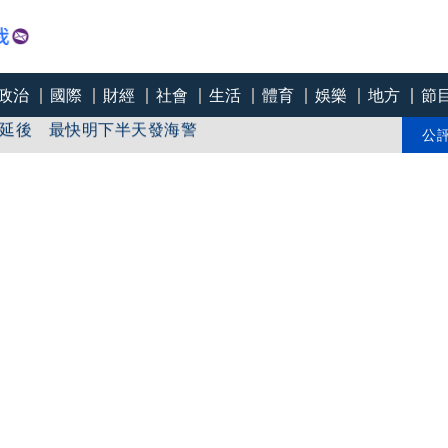
政治
國際
財經
社會
生活
體育
娛樂
地方
節
延後 最快明下半天發海警
蓋「沈、蔣」兩人簽名
公
大夢幻隊伍巧虎、咖波、百萬YouTuber陪跑