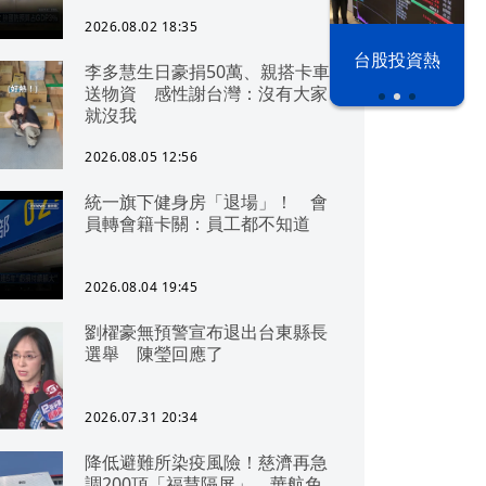
可「直通北京」
2026.08.02 18:35
以色列 穹頂
台股投資熱
李多慧生日豪捐50萬、親搭卡車
之下
送物資 感性謝台灣：沒有大家
就沒我
2026.08.05 12:56
統一旗下健身房「退場」！ 會
員轉會籍卡關：員工都不知道
2026.08.04 19:45
劉櫂豪無預警宣布退出台東縣長
選舉 陳瑩回應了
2026.07.31 20:34
降低避難所染疫風險！慈濟再急
調200頂「福慧隔屏」 華航免