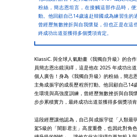
粉絲，簡志恩坦言，在接觸這部作品時，便
動。他回顧自己14歲遠赴韓國成為練習生的
曾經歷無數挫折與自我懷疑，但也正是在這
終成功出道並獲得多個獎項肯定。
KlassiC. 與全球人氣動畫《我獨自升級》的合
員簡志恩出鏡演繹，這是他在 2025 年成功出道
個人廣告！身為《我獨自升級》的粉絲，簡志
主角成振宇的成長歷程所打動。他回顧自己14
生環境與高強度訓練，曾經歷無數挫折與自我
步步累積實力，最終成功出道並獲得多個獎項肯
這段經歷讓他認為，自己與成振宇從「人類最
駕S級的「闇影君主」高度重疊，也因此對角
續升級的韌性」，讓他在此次演繹中更加投入與