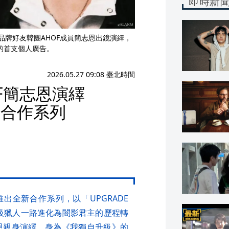
即時新
請品牌好友韓團AHOF成員簡志恩出鏡演繹，
攝的首支個人廣告。
2026.05.27 09:08 臺北時間
F簡志恩演繹
級》合作系列
》推出全新合作系列，以「UPGRADE
從 E 級獵人一路進化為闇影君主的歷程轉
志恩親身演繹，身為《我獨自升級》的