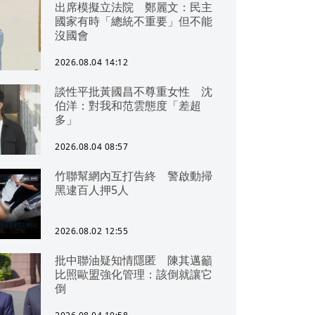
出席模擬立法院 鄭麗文：民主
國家有時「總統不重要」但不能
沒國會
2026.08.04 14:12
談性平批黃國昌不尊重女性 沈
伯洋：對我和范雲態度「差超
多」
2026.08.04 08:57
竹聯幫網內互打告終 警啟動掃
黑逮百人押5人
2026.08.02 12:55
批中聯油疑知情隱匿 陳其邁籲
比照歐盟強化管理：該倒就讓它
倒