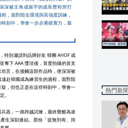
深深被主角成振宇的成長歷程所打
過程，面對陌生環境與高強度訓練，
些時刻中，學會一步步累積實力，最
作，特別邀請到品牌好友 韓團 AHOF 成
並奪下 AAA 獎項後，首度拍攝的首支
恩坦言，在接觸這部作品時，便深深被
歲遠赴韓國成為練習生的過程，面對陌
懷疑，但也正是在這些時刻中，學會一
熱門新
定。
弱兵器」一路跨越試煉，最終覺醒為凌
色產生深刻連結。那份「從無到有、持
真實。