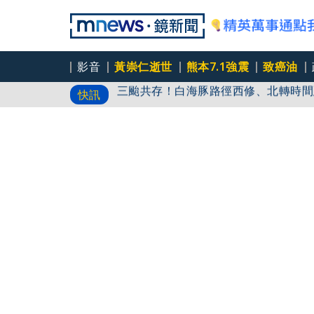
影音
黃崇仁逝世
熊本7.1強震
致癌油
三颱共存！白海豚路徑西修、北轉時間
快訊
無端捲入選舉被刷負評 北市老店白漆
7-11「OPEN! RUN」開放報名 8