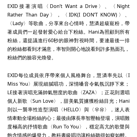
EXID接著演唱〈Don’t Want a Drive〉、〈Night
Rather Than Day〉，〈IDK(I DON’T KNOW)〉、
〈Lady〉等歌曲，分享來台心情時，慧潾超級寵粉，帶
著成員們一起發射愛心給台下粉絲。Hani為照顧到所有
粉絲，還提議進行60秒的眼神對視時間，要連最後一排
的粉絲都看到才滿意，率智則開心地說看到許多熟面孔，
粉絲們的臉容光煥發。
EXID每位成員依序帶來個人風格舞台，慧潾率先以〈I
Miss You〉展現細膩唱功，深情嗓音令氣氛沉靜下來；
LE接著演唱充滿帥氣態度的歌曲〈ZAZA〉；正花則選唱
個人新歌〈Sun Love〉，甜美氣質擄獲粉絲目光；Hani
則以一襲率性造型演唱〈HELLO〉與〈우유〉，迷人表
情牽動全場粉絲的心；最後由隊長率智壓軸登場，演唱難
度極高的抒情歌曲〈Run To You〉，穩定高亢的歌聲與
飽含情感的爆發力，教科書級唱功讓粉絲聽得如癡如醉。