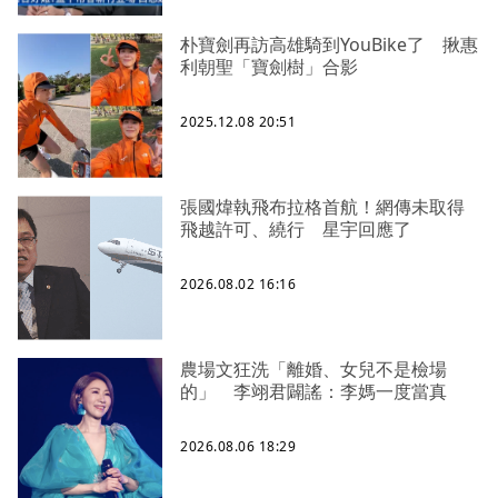
朴寶劍再訪高雄騎到YouBike了 揪惠
利朝聖「寶劍樹」合影
2025.12.08 20:51
張國煒執飛布拉格首航！網傳未取得
飛越許可、繞行 星宇回應了
2026.08.02 16:16
農場文狂洗「離婚、女兒不是檢場
的」 李翊君闢謠：李媽一度當真
2026.08.06 18:29