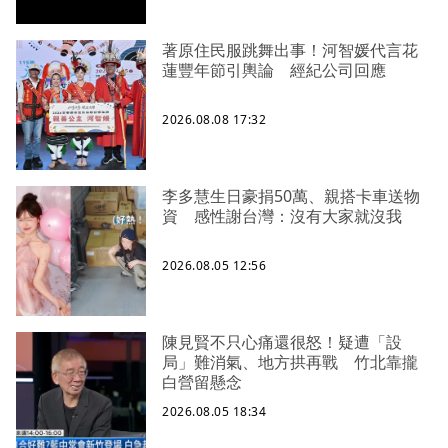
著原住民服跳舞出事！河智媛代言花
蓮豐年節引輿論 經紀公司回應
2026.08.08 17:32
李多慧生日豪捐50萬、親搭卡車送物
資 感性謝台灣：沒有大家就沒我
2026.08.05 12:56
陳見賢不只心痛還很怒！疑遭「設
局」難消氣、地方拱再戰 竹北靠攏
白營留懸念
2026.08.05 18:34