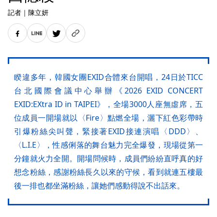
記者
｜
陳立妍
睽違多年，韓國女團EXID合體來台開唱，24日於TICC
台北國際會議中心舉辦《2026 EXID CONCERT
EXID:EXtra ID in TAIPEI》，全場3000人座無虛席，五
位成員一開場就以〈Fire〉點燃全場，灑下紅色彩帶時
引爆粉絲尖叫聲，緊接著EXID接連演唱〈DDD〉、
〈L.I.E〉，性感俐落的舞台魅力完全爆發，現場從第一
分鐘就火力全開。開場問候時，成員們紛紛直呼真的好
想念粉絲，感謝粉絲長久以來的守候，看到就連五樓最
後一排也都坐滿粉絲，讓她們感動得說不出話來。