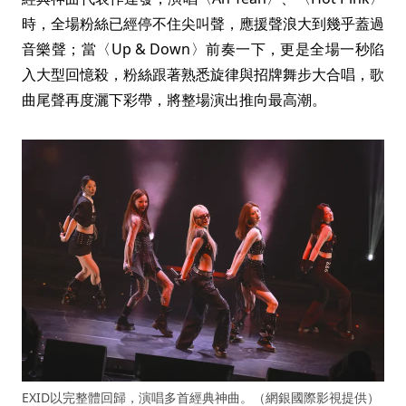
時，全場粉絲已經停不住尖叫聲，應援聲浪大到幾乎蓋過
音樂聲；當〈Up & Down〉前奏一下，更是全場一秒陷
入大型回憶殺，粉絲跟著熟悉旋律與招牌舞步大合唱，歌
曲尾聲再度灑下彩帶，將整場演出推向最高潮。
EXID以完整體回歸，演唱多首經典神曲。（網銀國際影視提供）