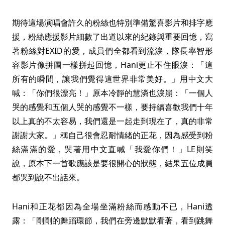
期待這場演唱會許久的粉絲也特別準備驚喜影片和排字應
援，粉絲應援影片細數了出道以來的紀錄與重要回憶，寫
著粉絲對EXID的愛，成員們全都看到流淚，隊長率智形
容影片像拼圖一樣拼起回憶，Hani更止不住眼淚：「這
所有的瞬間，讓我們覺得這世界非常美好。」用中文大
喊：「你們很漂亮！」原本冷靜的慧潾也淚崩：「一個人
哭的感覺和五個人哭的感覺不一樣，要持續喜歡我們十年
以上真的不太容易，我們還是一起走到現在了，真的非常
謝謝大家。」稱自己很會忍耐情緒的正花，因為感受到粉
絲滿滿的愛，哭著用中文直喊「我愛你們！」LE則笑
說，原本下一首歌應該是要很開心的狀態，結果五位成員
都哭到說不出話來。
Hani和正花都因為全場坐滿粉絲而感動不已，Hani透
露：「剛剛的舞蹈環節，我們在旁邊默默看著，看到跳舞