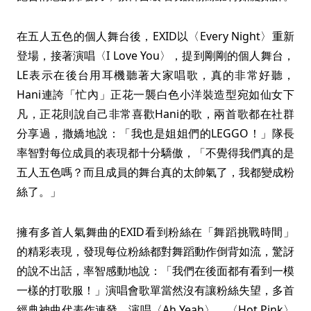
在五人五色的個人舞台後，EXID以〈Every Night〉重新
登場，接著演唱〈I Love You〉，提到剛剛的個人舞台，
LE表示在後台用耳機聽著大家唱歌，真的非常好聽，
Hani連誇「忙內」正花一襲白色小洋裝造型宛如仙女下
凡，正花則說自己非常喜歡Hani的歌，兩首歌都在社群
分享過，撒嬌地說：「我也是姐姐們的LEGGO！」隊長
率智對每位成員的表現都十分驕傲，「不覺得我們真的是
五人五色嗎？而且成員的舞台真的太帥氣了，我都變成粉
絲了。」
擁有多首人氣舞曲的EXID看到粉絲在「舞蹈挑戰時間」
的精彩表現，發現每位粉絲都對舞蹈動作倒背如流，驚訝
的說不出話，率智感動地說：「我們在後面都有看到一模
一樣的打歌服！」演唱會歌單當然沒有讓粉絲失望，多首
經典神曲代表作連發，演唱〈Ah Yeah〉、〈Hot Pink〉