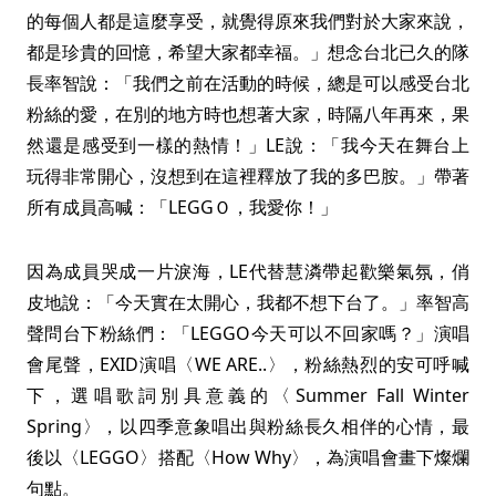
的每個人都是這麼享受，就覺得原來我們對於大家來說，
都是珍貴的回憶，希望大家都幸福。」想念台北已久的隊
長率智說：「我們之前在活動的時候，總是可以感受台北
粉絲的愛，在別的地方時也想著大家，時隔八年再來，果
然還是感受到一樣的熱情！」LE說：「我今天在舞台上
玩得非常開心，沒想到在這裡釋放了我的多巴胺。」帶著
所有成員高喊：「LEGGＯ，我愛你！」
因為成員哭成一片淚海，LE代替慧潾帶起歡樂氣氛，俏
皮地說：「今天實在太開心，我都不想下台了。」率智高
聲問台下粉絲們：「LEGGO今天可以不回家嗎？」演唱
會尾聲，EXID演唱〈WE ARE..〉，粉絲熱烈的安可呼喊
下，選唱歌詞別具意義的〈Summer Fall Winter
Spring〉，以四季意象唱出與粉絲長久相伴的心情，最
後以〈LEGGO〉搭配〈How Why〉，為演唱會畫下燦爛
句點。