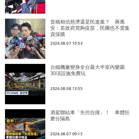
昔稱相信慈濟還是民進黨？ 蔣萬
安：若政府買夠疫苗，民團也不需集
資採購
2026.08.07 10:53
台鐵機廠變身全台最大半室內樂園
30項設施免費玩
2026.08.08 13:55
酒駕聯結車「失控自撞」！ 車體狂
磨分隔島
2026.08.07 09:15