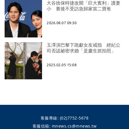
大谷捨保時捷改開「巨大賓利」護妻
小 賽後不受訪急歸家當二寶爸
2026.08.07 09:30
玉澤演巴黎下跪獻女友戒指 經紀公
司否認祕密求婚「是慶生抓拍照」
2025.02.05 15:08
客服專線:
(02)7752-5678
客服信箱:
mnews.cs@mnews.tw