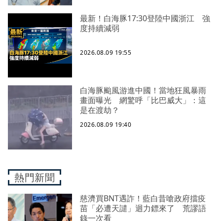
最新！白海豚17:30登陸中國浙江 強
度持續減弱
2026.08.09 19:55
白海豚颱風游進中國！當地狂風暴雨
畫面曝光 網驚呼「比巴威大」：這
是在渡劫？
2026.08.09 19:40
熱門新聞
慈濟買BNT遇詐！藍白昔嗆政府擋疫
苗「必遭天譴」迴力鏢來了 荒謬語
錄一次看