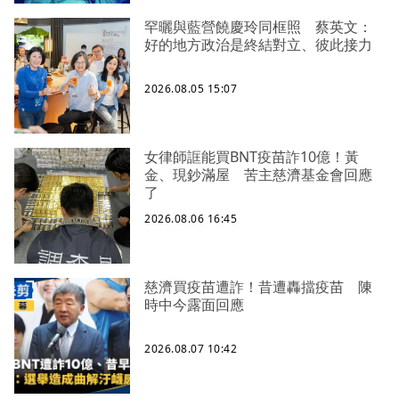
罕曬與藍營饒慶玲同框照 蔡英文：
好的地方政治是終結對立、彼此接力
2026.08.05 15:07
女律師誆能買BNT疫苗詐10億！黃
金、現鈔滿屋 苦主慈濟基金會回應
了
2026.08.06 16:45
慈濟買疫苗遭詐！昔遭轟擋疫苗 陳
時中今露面回應
2026.08.07 10:42