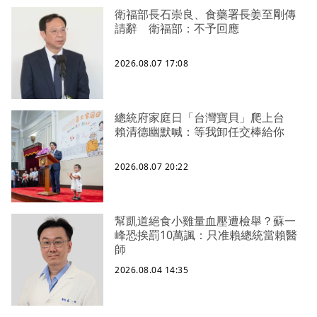
衛福部長石崇良、食藥署長姜至剛傳
請辭 衛福部：不予回應
2026.08.07 17:08
總統府家庭日「台灣寶貝」爬上台
賴清德幽默喊：等我卸任交棒給你
2026.08.07 20:22
幫凱道絕食小雞量血壓遭檢舉？蘇一
峰恐挨罰10萬諷：只准賴總統當賴醫
師
2026.08.04 14:35