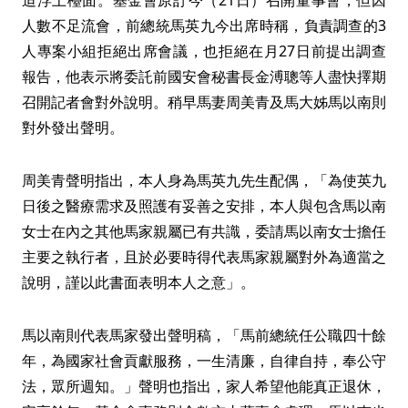
迫浮上檯面。基金會原訂今（21日）召開董事會，但因
人數不足流會，前總統馬英九今出席時稱，負責調查的3
人專案小組拒絕出席會議，也拒絕在月27日前提出調查
報告，他表示將委託前國安會秘書長金溥聰等人盡快擇期
召開記者會對外說明。稍早馬妻周美青及馬大姊馬以南則
對外發出聲明。
周美青聲明指出，本人身為馬英九先生配偶，「為使英九
日後之醫療需求及照護有妥善之安排，本人與包含馬以南
女士在內之其他馬家親屬已有共識，委請馬以南女士擔任
主要之執行者，且於必要時得代表馬家親屬對外為適當之
說明，謹以此書面表明本人之意」。
馬以南則代表馬家發出聲明稿，「馬前總統任公職四十餘
年，為國家社會貢獻服務，一生清廉，自律自持，奉公守
法，眾所週知。」聲明也指出，家人希望他能真正退休，