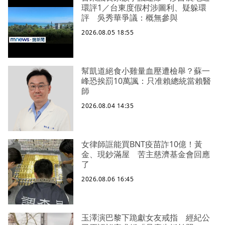
環評1／台東度假村涉圖利、疑躲環
評 吳秀華爭議：概無參與
2026.08.05 18:55
幫凱道絕食小雞量血壓遭檢舉？蘇一
峰恐挨罰10萬諷：只准賴總統當賴醫
師
2026.08.04 14:35
女律師誆能買BNT疫苗詐10億！黃
金、現鈔滿屋 苦主慈濟基金會回應
了
2026.08.06 16:45
玉澤演巴黎下跪獻女友戒指 經紀公