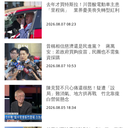
去年才買特斯拉！川普酸電動車主患
「里程病」 業界憂美喪失轉型紅利
2026.08.07 08:23
昔稱相信慈濟還是民進黨？ 蔣萬
安：若政府買夠疫苗，民團也不需集
資採購
2026.08.07 10:53
陳見賢不只心痛還很怒！疑遭「設
局」難消氣、地方拱再戰 竹北靠攏
白營留懸念
2026.08.05 18:34