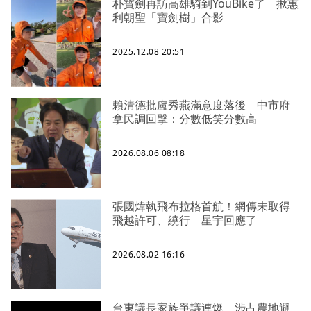
朴寶劍再訪高雄騎到YouBike了 揪惠
利朝聖「寶劍樹」合影
2025.12.08 20:51
賴清德批盧秀燕滿意度落後 中市府
拿民調回擊：分數低笑分數高
2026.08.06 08:18
張國煒執飛布拉格首航！網傳未取得
飛越許可、繞行 星宇回應了
2026.08.02 16:16
台東議長家族爭議連爆 涉占農地避