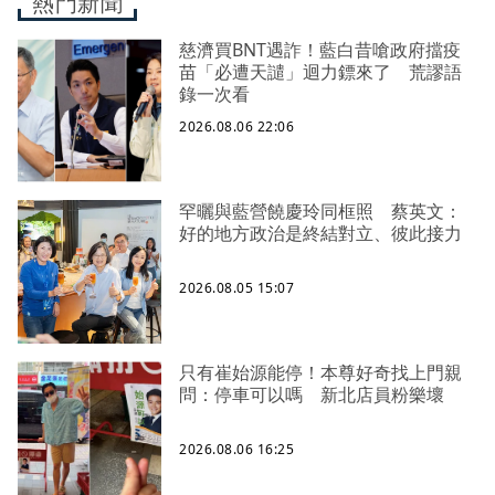
熱門新聞
慈濟買BNT遇詐！藍白昔嗆政府擋疫
苗「必遭天譴」迴力鏢來了 荒謬語
錄一次看
2026.08.06 22:06
罕曬與藍營饒慶玲同框照 蔡英文：
好的地方政治是終結對立、彼此接力
2026.08.05 15:07
只有崔始源能停！本尊好奇找上門親
問：停車可以嗎 新北店員粉樂壞
2026.08.06 16:25