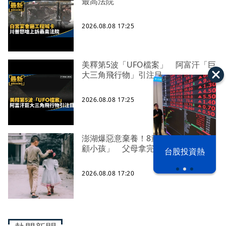
最高法院
2026.08.08 17:25
美釋第5波「UFO檔案」 阿富汗「巨
大三角飛行物」引注目
2026.08.08 17:25
澎湖爆惡意棄養！8童擠4坪房「小孩
顧小孩」 父母拿完補助落跑
漢光42演習
台股投資熱
2026.08.08 17:20