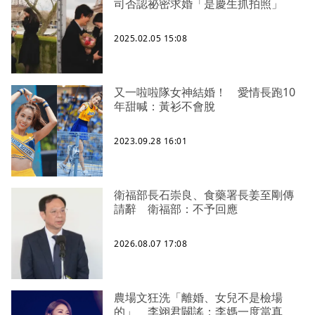
司否認祕密求婚「是慶生抓拍照」
2025.02.05 15:08
又一啦啦隊女神結婚！ 愛情長跑10
年甜喊：黃衫不會脫
2023.09.28 16:01
衛福部長石崇良、食藥署長姜至剛傳
請辭 衛福部：不予回應
2026.08.07 17:08
農場文狂洗「離婚、女兒不是檢場
的」 李翊君闢謠：李媽一度當真