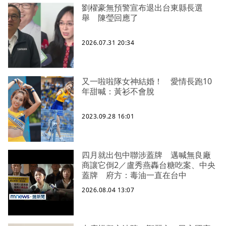
劉櫂豪無預警宣布退出台東縣長選
舉 陳瑩回應了
2026.07.31 20:34
又一啦啦隊女神結婚！ 愛情長跑10
年甜喊：黃衫不會脫
2023.09.28 16:01
四月就出包中聯涉蓋牌 邁喊無良廠
商讓它倒2／盧秀燕轟台糖吃案、中央
蓋牌 府方：毒油一直在台中
2026.08.04 13:07