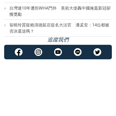
台灣連10年遭拒WHA門外 美前大使轟中國掩蓋新冠卻
獲獎勵
翁曉玲質疑賴清德延宕提名大法官 潘孟安：14位都被
否決還送嗎？
追蹤我們