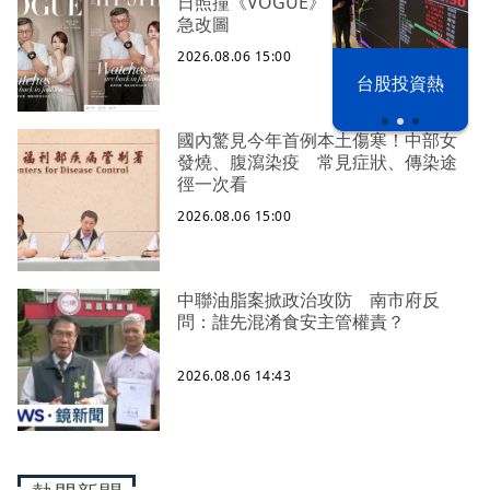
日照撞《VOGUE》 陳智菡遭轟侵權
急改圖
2026.08.06 15:00
以色列 穹頂
台股投資熱
之下
國內驚見今年首例本土傷寒！中部女
發燒、腹瀉染疫 常見症狀、傳染途
徑一次看
2026.08.06 15:00
中聯油脂案掀政治攻防 南市府反
問：誰先混淆食安主管權責？
2026.08.06 14:43