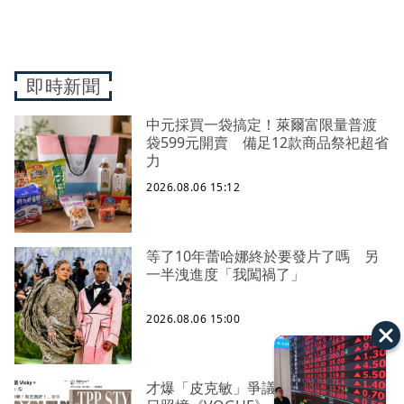
即時新聞
中元採買一袋搞定！萊爾富限量普渡
袋599元開賣 備足12款商品祭祀超省
力
2026.08.06 15:12
等了10年蕾哈娜終於要發片了嗎 另
一半洩進度「我闖禍了」
2026.08.06 15:00
才爆「皮克敏」爭議又來！柯文哲生