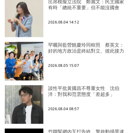
出席模擬立法院 鄭麗文：民主國家
有時「總統不重要」但不能沒國會
2026.08.04 14:12
罕曬與藍營饒慶玲同框照 蔡英文：
好的地方政治是終結對立、彼此接力
2026.08.05 15:07
談性平批黃國昌不尊重女性 沈伯
洋：對我和范雲態度「差超多」
2026.08.04 08:57
竹聯幫網內互打告終 警啟動掃黑逮