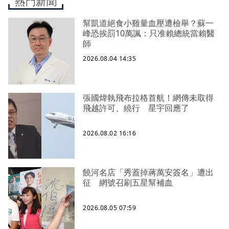
熱門新聞
幫凱道絕食小雞量血壓遭檢舉？蘇一
峰恐挨罰10萬諷：只准賴總統當賴醫
師
2026.08.04 14:35
張國煒執飛布拉格首航！網傳未取得
飛越許可、繞行 星宇回應了
2026.08.02 16:16
饒河名店「秀蓋掉蔣萬安簽名」遭出
征 網號召刷五星幫補血
2026.08.05 07:59