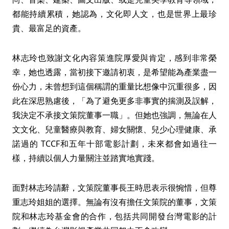
都能持續累積，她認為，文化即人文，也是世界上最珍
貴、最富足的資產。
林志玲也致謝文化內容策進院厚愛與肯定，感到非常榮
幸，她也透露，當初接下邀請初衷，是希望能為產業盡一
份心力，未曾想到這個稱謂的重量比想像中沉重很多，因
此在深思熟慮後，「為了避免更多非事實的揣測及誤解，
我決定不承接文策院董事一職」。但她也強調，無論在人
文文化、兒童醫療與教育、婦女關懷、兒少心理健康、承
諾過的 TCCF和五年十部電影計劃，未來都會如過往一
樣，持續以個人力量關注並踏實地實踐。
面對林志玲請辭，文策院董事長王時思表示很惋惜，但尊
重志玲姐姐的選擇。無論有沒有擔任文策院的董事，文策
院和林志玲基金會的合作，包括共同開發台灣電影的計