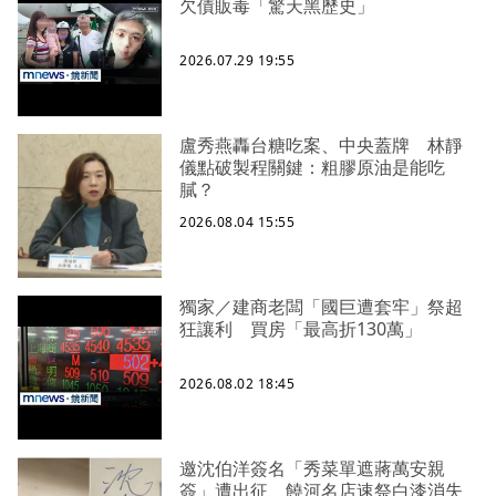
欠債販毒「驚天黑歷史」
2026.07.29 19:55
盧秀燕轟台糖吃案、中央蓋牌 林靜
儀點破製程關鍵：粗膠原油是能吃
膩？
2026.08.04 15:55
獨家／建商老闆「國巨遭套牢」祭超
狂讓利 買房「最高折130萬」
2026.08.02 18:45
邀沈伯洋簽名「秀菜單遮蔣萬安親
簽」遭出征 饒河名店速祭白漆消失