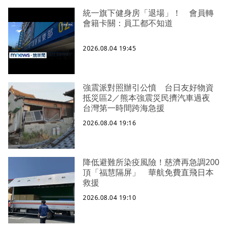
統一旗下健身房「退場」！ 會員轉
會籍卡關：員工都不知道
2026.08.04 19:45
強震派對照辦引公憤 台日友好物資
抵災區2／熊本強震災民擠汽車過夜
台灣第一時間跨海急援
2026.08.04 19:16
降低避難所染疫風險！慈濟再急調200
頂「福慧隔屏」 華航免費直飛日本
救援
2026.08.04 19:10