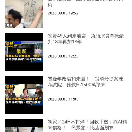
術
2026.08.05 19:52
拐賣49人到柬埔寨 角頭演員李振豪
判18年再加18年
2026.08.03 12:25
質疑年改溢扣未還！ 翁曉玲提案凍
考試院、銓敘部1500萬預算
2026.08.03 11:05
獨家／24H不打烊「回收手機」靠AI精
算價格！ 民眾驚：比店面划算