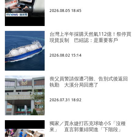
2026.08.05 18:45
台灣上半年採購天然氣112億！祭停買
現貨反制 巴紐認：是重要客戶
2026.08.02 15:14
喪父員警請假遭刁難、告別式後返回
執勤 大溪分局回應了
2026.07.31 18:02
獨家／賈永婕打匹克球嗆小S「沒種
來」 直言郭董緋聞進「下階段」