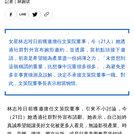
記者
｜
林婉珺
女星林志玲日前獲邀擔任文策院董事，今（21人）她透
過社群對外宣布婉拒邀約，並透露，當初點頭接下邀
請，初衷是希望能為產業盡一份綿薄之力，「未曾想到
這個稱謂的重量，比想像中沉重很多很多」，為避免更
多非事實揣測及誤解，決定不承接文策院董事一職。對
此，文策院董事長表示相當惋惜。
林志玲日前獲邀擔任文策院董事，引來不小討論，今
（21日）她透過社群對外宣布請辭。她表示，自己始終
真誠希望能讓美好文化被更多人看見，無論影視產業、時
尚、音樂、建築、圖文出版、或是兒童美學教育等領域，