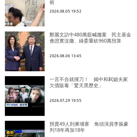
術
2026.08.05 19:52
鄭麗文訪中480萬藍喊撤案 民主基金
會證實沒撤、綠委重砍960萬預算
2026.08.06 13:45
一言不合就揮刀！ 揭中和弒媳夫家
欠債販毒「驚天黑歷史」
2026.07.29 19:55
拐賣49人到柬埔寨 角頭演員李振豪
判18年再加18年