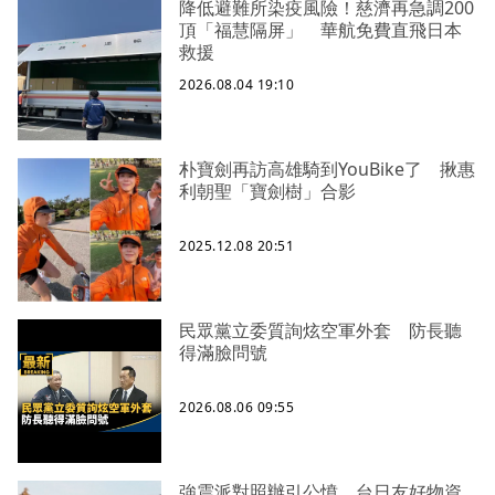
降低避難所染疫風險！慈濟再急調200
頂「福慧隔屏」 華航免費直飛日本
救援
2026.08.04 19:10
朴寶劍再訪高雄騎到YouBike了 揪惠
利朝聖「寶劍樹」合影
2025.12.08 20:51
民眾黨立委質詢炫空軍外套 防長聽
得滿臉問號
2026.08.06 09:55
強震派對照辦引公憤 台日友好物資