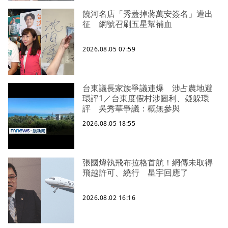
饒河名店「秀蓋掉蔣萬安簽名」遭出
征 網號召刷五星幫補血
2026.08.05 07:59
台東議長家族爭議連爆 涉占農地避
環評1／台東度假村涉圖利、疑躲環
評 吳秀華爭議：概無參與
2026.08.05 18:55
張國煒執飛布拉格首航！網傳未取得
飛越許可、繞行 星宇回應了
2026.08.02 16:16