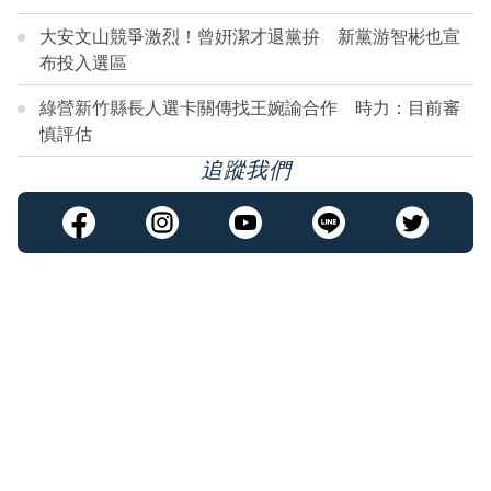
大安文山競爭激烈！曾姸潔才退黨拚 新黨游智彬也宣
布投入選區
綠營新竹縣長人選卡關傳找王婉諭合作 時力：目前審
慎評估
追蹤我們