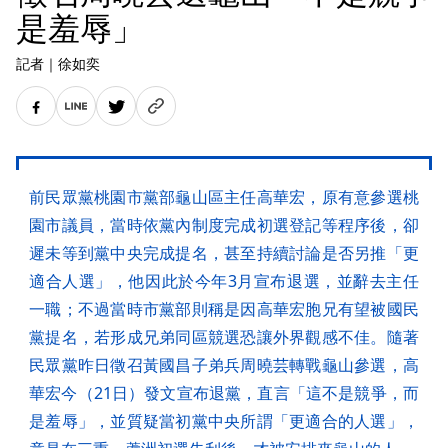
是羞辱」
記者
｜
徐如奕
前民眾黨桃園市黨部龜山區主任高華宏，原有意參選桃
園市議員，當時依黨內制度完成初選登記等程序後，卻
遲未等到黨中央完成提名，甚至持續討論是否另推「更
適合人選」，他因此於今年3月宣布退選，並辭去主任
一職；不過當時市黨部則稱是因高華宏胞兄有望被國民
黨提名，若形成兄弟同區競選恐讓外界觀感不佳。隨著
民眾黨昨日徵召黃國昌子弟兵周曉芸轉戰龜山參選，高
華宏今（21日）發文宣布退黨，直言「這不是競爭，而
是羞辱」，並質疑當初黨中央所謂「更適合的人選」，