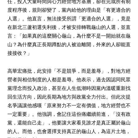
任，投入大量時間與心力經營地方基層，卻在完成所有制
度程序後，規則卻變了，黨內給他的理由是「有更適合的
人選」。他直言，無法接受所謂「更適合的人選」，竟是
在新北三蘆初選失利後，才被安排轉戰龜山的人選，並直
言：「如果真的這麼關心龜山，為什麼不是一開始就在龜
山？為什麼真正長期蹲點的人被迫離開，外來的人卻能直
接接收？」
高華宏痛批，此安排「不是競爭，而是羞辱」，對地方經
營者與相信制度的人都是羞辱。他表示，過去因認同民眾
黨理念而投入政治，甚至在人生低潮時因黨內溫暖重新找
回生活方向，因此長期為地方與政黨全力付出。但此次提
名爭議讓他感嘆「原來努力不一定有價值，地方經營也不
一定重要」。他強調，會記住這份痛繼續前進，「沒有政
黨，還能自己走」，他要讓大家看見誰才是真正屬於龜山
的人。而他，也會選擇支持真正的龜山人，為這片土地，