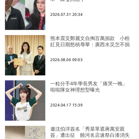
2026.07.31 20:34
熊本震災鄭麗文自掏百萬捐款 小粉
紅見日期怒槓辱華：廣西水災怎不捐
2026.08.06 09:03
一粒分手4年學長男友「痛哭一晚」
啦啦隊女神理想型曝光
2024.04.17 15:39
邀沈伯洋簽名「秀菜單遮蔣萬安親
簽」遭出征 饒河名店速祭白漆消失