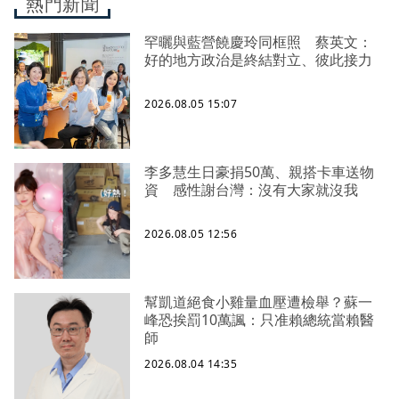
熱門新聞
罕曬與藍營饒慶玲同框照 蔡英文：
好的地方政治是終結對立、彼此接力
2026.08.05 15:07
李多慧生日豪捐50萬、親搭卡車送物
資 感性謝台灣：沒有大家就沒我
2026.08.05 12:56
幫凱道絕食小雞量血壓遭檢舉？蘇一
峰恐挨罰10萬諷：只准賴總統當賴醫
師
2026.08.04 14:35