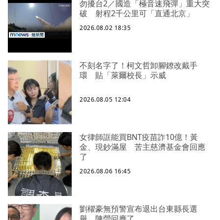
勿擾台2／國造「極音速飛彈」重大突
破 射程2千公里可「直通北京」
2026.08.02 18:35
不刻名字了！柯文哲卸腳鐐改戴手
環 貼「萊爾校長」示威
2026.08.05 12:04
女律師誆能買BNT疫苗詐10億！黃
金、現鈔滿屋 苦主慈濟基金會回應
了
2026.08.06 16:45
劉櫂豪無預警宣布退出台東縣長選
舉 陳瑩回應了