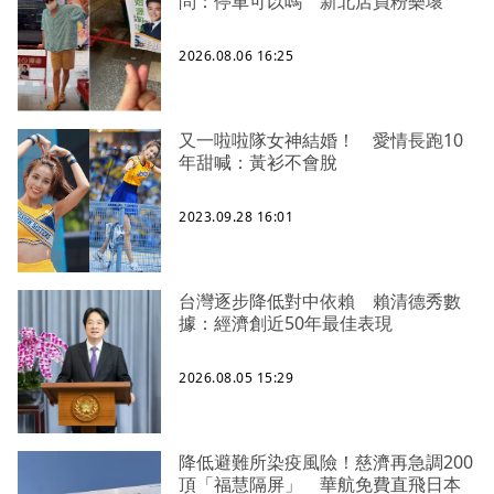
問：停車可以嗎 新北店員粉樂壞
2026.08.06 16:25
又一啦啦隊女神結婚！ 愛情長跑10
年甜喊：黃衫不會脫
2023.09.28 16:01
台灣逐步降低對中依賴 賴清德秀數
據：經濟創近50年最佳表現
2026.08.05 15:29
降低避難所染疫風險！慈濟再急調200
頂「福慧隔屏」 華航免費直飛日本