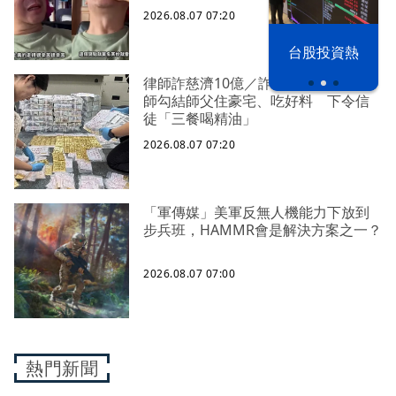
2026.08.07 07:20
以色列 穹頂
台股投資熱
之下
律師詐慈濟10億／詐鉅款換黃金！律
師勾結師父住豪宅、吃好料 下令信
徒「三餐喝精油」
2026.08.07 07:20
「軍傳媒」美軍反無人機能力下放到
步兵班，HAMMR會是解決方案之一？
2026.08.07 07:00
熱門新聞