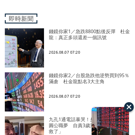
即時新聞
錢鏡你家1／急跌8800點後反彈 杜金
龍：真正多頭還差一個訊號
2026.08.07 07:20
錢鏡你家2／台股急跌他逆勢買到95％
滿倉 杜金龍點名3大主角
2026.08.07 07:20
九孔1通電話暴哭！身障外甥苦拚多年
圓公職夢 自責3歲重病時「想過不要
救了」