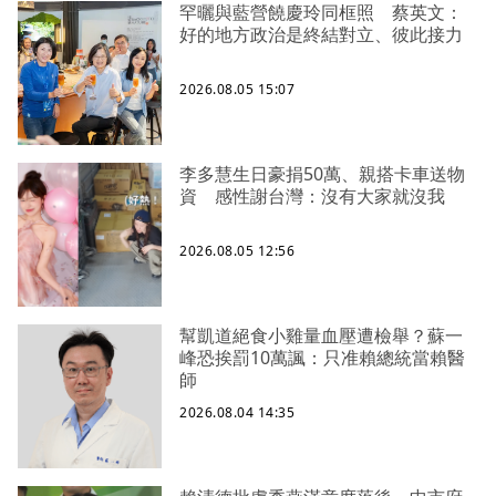
罕曬與藍營饒慶玲同框照 蔡英文：
好的地方政治是終結對立、彼此接力
2026.08.05 15:07
李多慧生日豪捐50萬、親搭卡車送物
資 感性謝台灣：沒有大家就沒我
2026.08.05 12:56
幫凱道絕食小雞量血壓遭檢舉？蘇一
峰恐挨罰10萬諷：只准賴總統當賴醫
師
2026.08.04 14:35