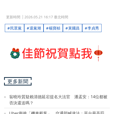
更新時間
2026.05.21 16:17 臺北時間
民眾黨
退黨潮
楊寶楨
黃國昌
李貞秀
更多新聞
翁曉玲質疑賴清德延宕提名大法官 潘孟安：14位都被
否決還送嗎？
Uber擬推「機車載客」 交通部喊違法：平台最高罰