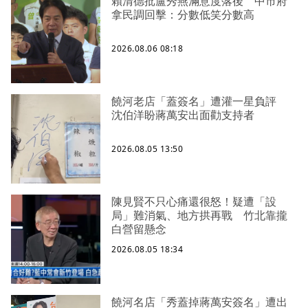
賴清德批盧秀燕滿意度落後 中市府
拿民調回擊：分數低笑分數高
2026.08.06 08:18
饒河老店「蓋簽名」遭灌一星負評
沈伯洋盼蔣萬安出面勸支持者
2026.08.05 13:50
陳見賢不只心痛還很怒！疑遭「設
局」難消氣、地方拱再戰 竹北靠攏
白營留懸念
2026.08.05 18:34
饒河名店「秀蓋掉蔣萬安簽名」遭出