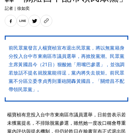
記者
｜
徐如奕
前民眾黨發言人楊寶楨宣布退出民眾黨，將以無黨籍身
分投入台中市東南區市議員選舉，再掀脫黨潮。民眾黨
主席黃國昌今（21日）狠酸她「用嘴巴參選」，並強調
若放話不提名就脫黨能得逞，黨內將失去規矩。前民眾
黨不分區立委李貞秀則重砲開轟黃國昌，「關燈昌不配
帶領民眾黨」。
楊寶楨有意投入台中市東南區市議員選舉，日前曾表示若
未獲黨提名，不排除脫黨參選，雖然她一度改口稱會尊重
黨內評估與提名機制，但仍於昨日在臉書宣布正式退出民