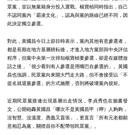
眾黨，並以無黨籍身分投入選戰。楊寶楨同時指出，自己
不認同黨內「霸凌文化」，認為與黨的路線已經不同，因
此決定獨立參選。
對此，黃國昌今日上節目時表示，黨內其他有意參選者，
都是長期在地方基層耕耘後，才進入地方黨部與中央評估
程序，但黨中央第一次得知楊寶楨要參選，卻是在媒體放
話之後，「很少看到有人參選是用嘴巴在參選的」。黃國
昌也強調，民眾黨向來開大門走大路，但不會接受以「不
提名就退黨參選」的方式施壓，否則將破壞黨內規矩。
近期民眾黨接連出現基層出走情況，李貞秀也在臉書發
文，公開砲轟黃國昌「哪次不是黃國昌甲（呷）人夠夠，
沒智慧、沒溫度、愚蠢又囂張」，更直言「所有元老都願
意相忍為黨，關燈昌你不配帶領民眾黨」。