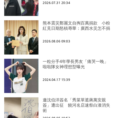
2026.07.31 20:34
熊本震災鄭麗文自掏百萬捐款 小粉
紅見日期怒槓辱華：廣西水災怎不捐
2026.08.06 09:03
一粒分手4年學長男友「痛哭一晚」
啦啦隊女神理想型曝光
2024.04.17 15:39
邀沈伯洋簽名「秀菜單遮蔣萬安親
簽」遭出征 饒河名店速祭白漆消失
術