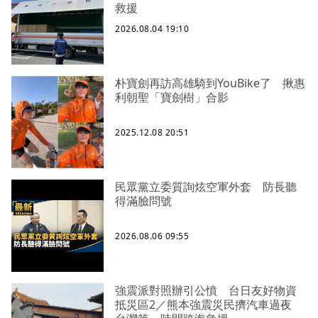
救援
2026.08.04 19:10
朴寶劍再訪高雄騎到YouBike了 揪惠
利朝聖「寶劍樹」合影
2025.12.08 20:51
民眾黨立委質詢炫空軍外套 防長聽
得滿臉問號
2026.08.06 09:55
強震派對照辦引公憤 台日友好物資
抵災區2／熊本強震災民擠汽車過夜