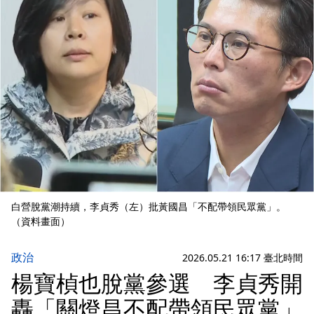
白營脫黨潮持續，李貞秀（左）批黃國昌「不配帶領民眾黨」。
（資料畫面）
政治
2026.05.21 16:17 臺北時間
楊寶楨也脫黨參選 李貞秀開
轟「關燈昌不配帶領民眾黨」