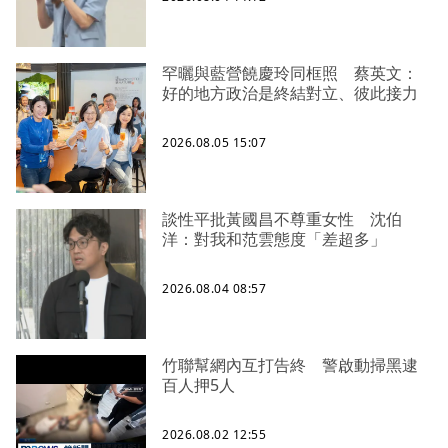
罕曬與藍營饒慶玲同框照 蔡英文：
好的地方政治是終結對立、彼此接力
2026.08.05 15:07
談性平批黃國昌不尊重女性 沈伯
洋：對我和范雲態度「差超多」
2026.08.04 08:57
竹聯幫網內互打告終 警啟動掃黑逮
百人押5人
2026.08.02 12:55