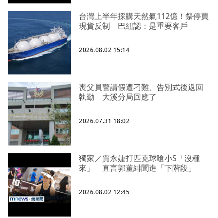
台灣上半年採購天然氣112億！祭停買
現貨反制 巴紐認：是重要客戶
2026.08.02 15:14
喪父員警請假遭刁難、告別式後返回
執勤 大溪分局回應了
2026.07.31 18:02
獨家／賈永婕打匹克球嗆小S「沒種
來」 直言郭董緋聞進「下階段」
2026.08.02 12:45