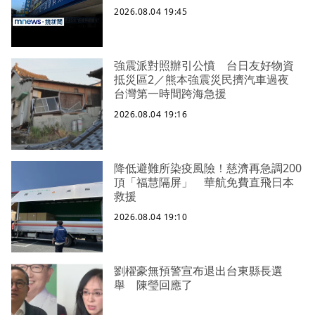
2026.08.04 19:45
強震派對照辦引公憤 台日友好物資
抵災區2／熊本強震災民擠汽車過夜
台灣第一時間跨海急援
2026.08.04 19:16
降低避難所染疫風險！慈濟再急調200
頂「福慧隔屏」 華航免費直飛日本
救援
2026.08.04 19:10
劉櫂豪無預警宣布退出台東縣長選
舉 陳瑩回應了