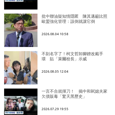
批中聯油疑知情隱匿 陳其邁籲比照
歐盟強化管理：該倒就讓它倒
2026.08.04 10:58
不刻名字了！柯文哲卸腳鐐改戴手
環 貼「萊爾校長」示威
2026.08.05 12:04
一言不合就揮刀！ 揭中和弒媳夫家
欠債販毒「驚天黑歷史」
2026.07.29 19:55