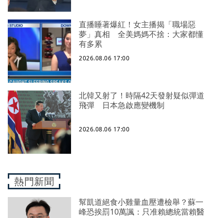
直播睡著爆紅！女主播揭「職場惡
夢」真相 全美媽媽不捨：大家都懂
有多累
2026.08.06 17:00
北韓又射了！時隔42天發射疑似彈道
飛彈 日本急啟應變機制
2026.08.06 17:00
熱門新聞
幫凱道絕食小雞量血壓遭檢舉？蘇一
峰恐挨罰10萬諷：只准賴總統當賴醫