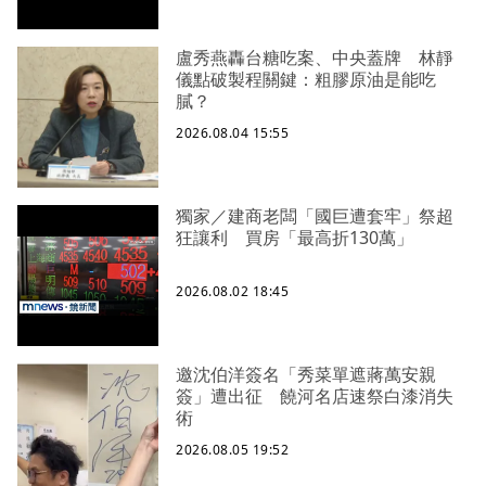
盧秀燕轟台糖吃案、中央蓋牌 林靜
儀點破製程關鍵：粗膠原油是能吃
膩？
2026.08.04 15:55
獨家／建商老闆「國巨遭套牢」祭超
狂讓利 買房「最高折130萬」
2026.08.02 18:45
邀沈伯洋簽名「秀菜單遮蔣萬安親
簽」遭出征 饒河名店速祭白漆消失
術
2026.08.05 19:52