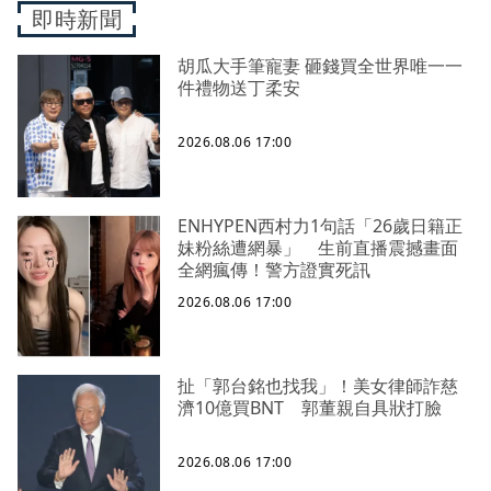
即時新聞
胡瓜大手筆寵妻 砸錢買全世界唯一一
件禮物送丁柔安
2026.08.06 17:00
ENHYPEN西村力1句話「26歲日籍正
妹粉絲遭網暴」 生前直播震撼畫面
全網瘋傳！警方證實死訊
2026.08.06 17:00
扯「郭台銘也找我」！美女律師詐慈
濟10億買BNT 郭董親自具狀打臉
2026.08.06 17:00