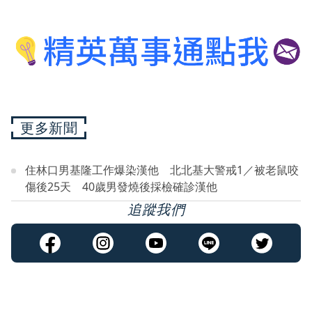
更多新聞
住林口男基隆工作爆染漢他 北北基大警戒1／被老鼠咬
傷後25天 40歲男發燒後採檢確診漢他
追蹤我們