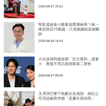
2026.08.07 20:22
幫凱道絕食小雞量血壓遭檢舉？蘇一
峰恐挨罰10萬諷：只准賴總統當賴醫
師
2026.08.04 14:35
大谷捨保時捷改開「巨大賓利」護妻
小 賽後不受訪急歸家當二寶爸
2026.08.07 09:30
玉澤演巴黎下跪獻女友戒指 經紀公
司否認祕密求婚「是慶生抓拍照」