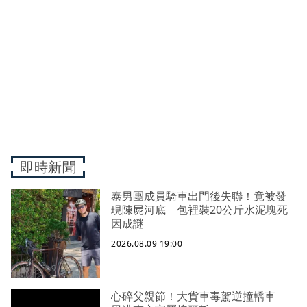
即時新聞
泰男團成員騎車出門後失聯！竟被發
現陳屍河底 包裡裝20公斤水泥塊死
因成謎
2026.08.09 19:00
心碎父親節！大貨車毒駕逆撞轎車