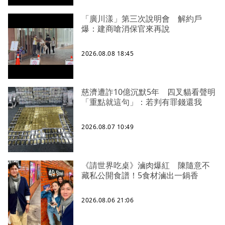
「廣川漾」第三次說明會 解約戶
爆：建商嗆消保官來再說
2026.08.08 18:45
慈濟遭詐10億沉默5年 四叉貓看聲明
「重點就這句」：若判有罪錢還我
2026.08.07 10:49
《請世界吃桌》滷肉爆紅 陳隨意不
藏私公開食譜！5食材滷出一鍋香
2026.08.06 21:06