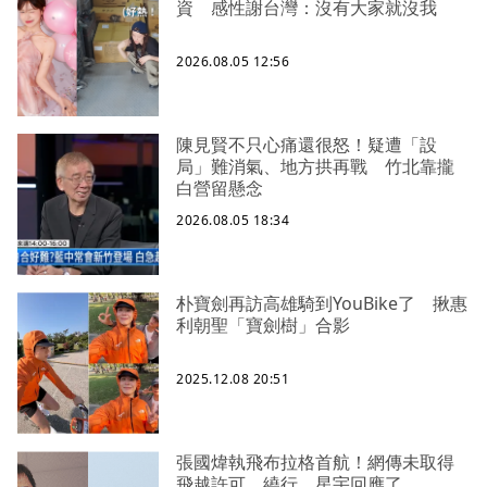
資 感性謝台灣：沒有大家就沒我
2026.08.05 12:56
陳見賢不只心痛還很怒！疑遭「設
局」難消氣、地方拱再戰 竹北靠攏
白營留懸念
2026.08.05 18:34
朴寶劍再訪高雄騎到YouBike了 揪惠
利朝聖「寶劍樹」合影
2025.12.08 20:51
張國煒執飛布拉格首航！網傳未取得
飛越許可、繞行 星宇回應了