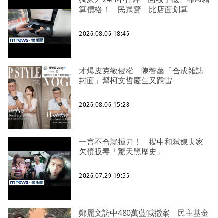
算價格！ 民眾驚：比店面划算
2026.08.05 18:45
才爆皮克敏侵權 陳智菡「合成雜誌
封面」幫柯文哲慶生又踩雷
2026.08.06 15:28
一言不合就揮刀！ 揭中和弒媳夫家
欠債販毒「驚天黑歷史」
2026.07.29 19:55
鄭麗文訪中480萬藍喊撤案 民主基金