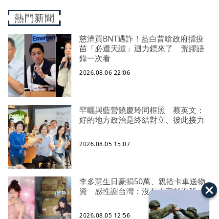
熱門新聞
慈濟買BNT遇詐！藍白昔嗆政府擋疫
苗「必遭天譴」迴力鏢來了 荒謬語
錄一次看
2026.08.06 22:06
罕曬與藍營饒慶玲同框照 蔡英文：
好的地方政治是終結對立、彼此接力
2026.08.05 15:07
李多慧生日豪捐50萬、親搭卡車送物
資 感性謝台灣：沒有大家就沒我
2026.08.05 12:56