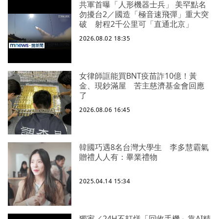
共軍首曝「人形機器士兵」 美罕點名
勿擾台2／國造「極音速飛彈」重大突
破 射程2千公里可「直通北京」
2026.08.02 18:35
女律師誆能買BNT疫苗詐10億！黃
金、現鈔滿屋 苦主慈濟基金會回應
了
2026.08.06 16:45
韓國巧遇8名台灣大學生 李多慧霸氣
贈禮人人有：畢業禮物
2025.04.14 15:34
獨家／24H不打烊「回收手機」靠AI精