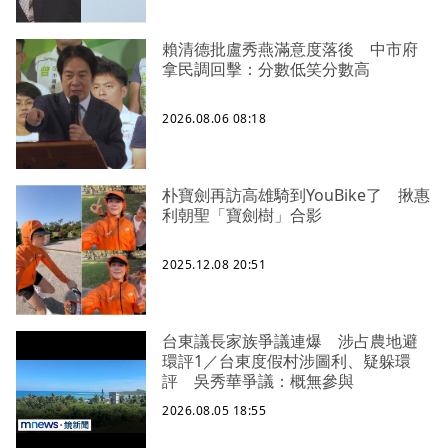
賴清德批盧秀燕滿意度落後 中市府
拿民調回擊：分數低笑分數高
2026.08.06 08:18
朴寶劍再訪高雄騎到YouBike了 揪惠
利朝聖「寶劍樹」合影
2025.12.08 20:51
台東議長家族爭議連爆 涉占農地避
環評1／台東度假村涉圖利、疑躲環
評 吳秀華爭議：概無參與
2026.08.05 18:55