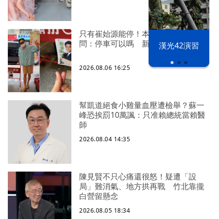
只有崔始源能停！本尊好奇找上門親
問：停車可以嗎 新北店員粉樂壞
漢光42演習
2026.08.06 16:25
幫凱道絕食小雞量血壓遭檢舉？蘇一
峰恐挨罰10萬諷：只准賴總統當賴醫
師
2026.08.04 14:35
陳見賢不只心痛還很怒！疑遭「設
局」難消氣、地方拱再戰 竹北靠攏
白營留懸念
2026.08.05 18:34