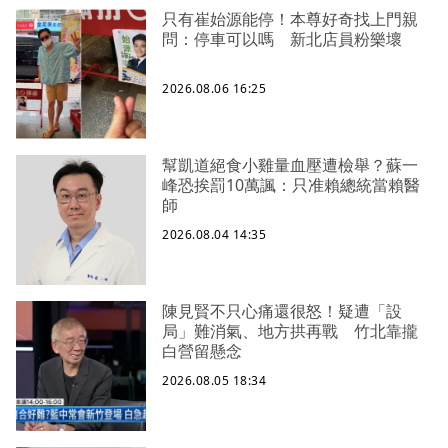
只有崔始源能停！本尊好奇找上門親
問：停車可以嗎 新北店員粉樂壞
2026.08.06 16:25
幫凱道絕食小雞量血壓遭檢舉？蘇一
峰恐挨罰10萬諷：只准賴總統當賴醫
師
2026.08.04 14:35
陳見賢不只心痛還很怒！疑遭「設
局」難消氣、地方拱再戰 竹北靠攏
白營留懸念
2026.08.05 18:34