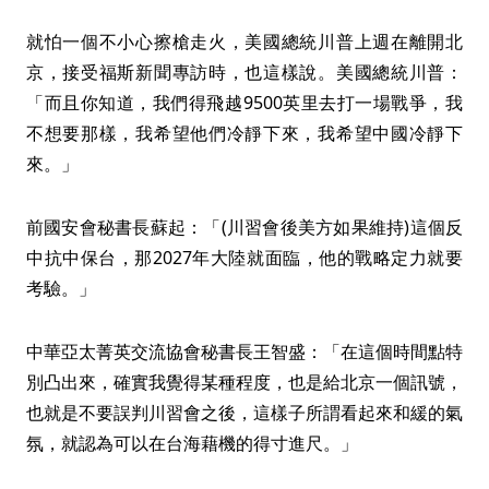
就怕一個不小心擦槍走火，美國總統川普上週在離開北
京，接受福斯新聞專訪時，也這樣說。美國總統川普：
「而且你知道，我們得飛越9500英里去打一場戰爭，我
不想要那樣，我希望他們冷靜下來，我希望中國冷靜下
來。」
前國安會秘書長蘇起：「(川習會後美方如果維持)這個反
中抗中保台，那2027年大陸就面臨，他的戰略定力就要
考驗。」
中華亞太菁英交流協會秘書長王智盛：「在這個時間點特
別凸出來，確實我覺得某種程度，也是給北京一個訊號，
也就是不要誤判川習會之後，這樣子所謂看起來和緩的氣
氛，就認為可以在台海藉機的得寸進尺。」