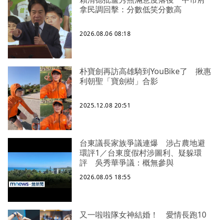
拿民調回擊：分數低笑分數高
2026.08.06 08:18
朴寶劍再訪高雄騎到YouBike了 揪惠
利朝聖「寶劍樹」合影
2025.12.08 20:51
台東議長家族爭議連爆 涉占農地避
環評1／台東度假村涉圖利、疑躲環
評 吳秀華爭議：概無參與
2026.08.05 18:55
又一啦啦隊女神結婚！ 愛情長跑10