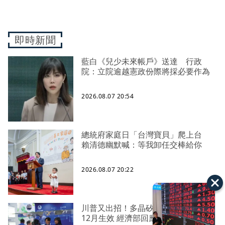
即時新聞
藍白《兒少未來帳戶》送達 行政
院：立院逾越憲政份際將採必要作為
2026.08.07 20:54
總統府家庭日「台灣寶貝」爬上台
賴清德幽默喊：等我卸任交棒給你
2026.08.07 20:22
川普又出招！多晶矽產品課15%關稅
12月生效 經濟部回應了