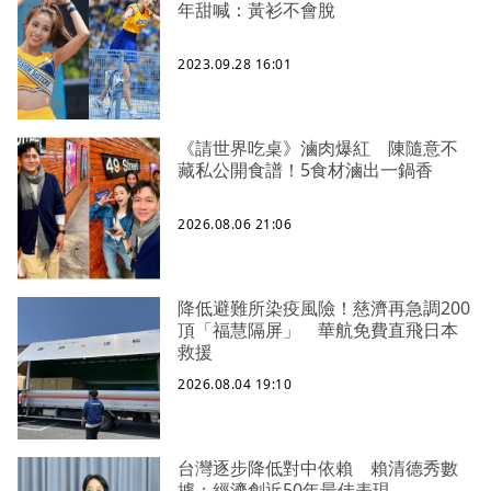
年甜喊：黃衫不會脫
2023.09.28 16:01
《請世界吃桌》滷肉爆紅 陳隨意不
藏私公開食譜！5食材滷出一鍋香
2026.08.06 21:06
降低避難所染疫風險！慈濟再急調200
頂「福慧隔屏」 華航免費直飛日本
救援
2026.08.04 19:10
台灣逐步降低對中依賴 賴清德秀數
據：經濟創近50年最佳表現