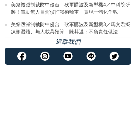
美祭毀滅制裁防中侵台 砍軍購波及新型機4／中科院研
製！電動無人自駕偵打戰術輪車 實現一體化作戰
美祭毀滅制裁防中侵台 砍軍購波及新型機3／馬文君擬
凍刪潛艦、無人載具預算 陳其邁：不負責任做法
追蹤我們