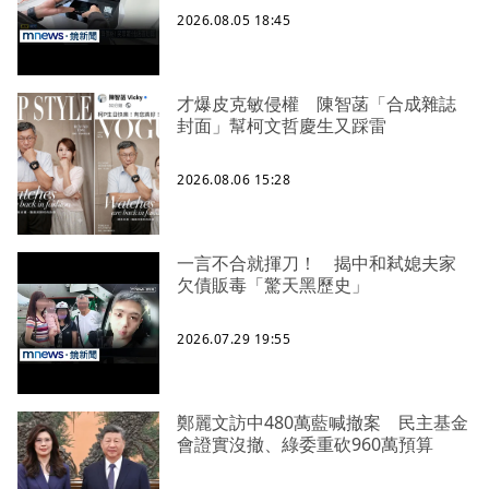
2026.08.05 18:45
才爆皮克敏侵權 陳智菡「合成雜誌
封面」幫柯文哲慶生又踩雷
2026.08.06 15:28
一言不合就揮刀！ 揭中和弒媳夫家
欠債販毒「驚天黑歷史」
2026.07.29 19:55
鄭麗文訪中480萬藍喊撤案 民主基金
會證實沒撤、綠委重砍960萬預算