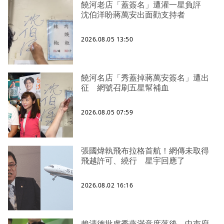
饒河老店「蓋簽名」遭灌一星負評
沈伯洋盼蔣萬安出面勸支持者
2026.08.05 13:50
饒河名店「秀蓋掉蔣萬安簽名」遭出
征 網號召刷五星幫補血
2026.08.05 07:59
張國煒執飛布拉格首航！網傳未取得
飛越許可、繞行 星宇回應了
2026.08.02 16:16
賴清德批盧秀燕滿意度落後 中市府