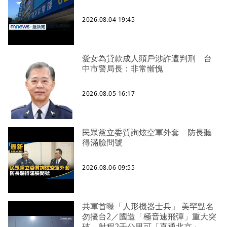
2026.08.04 19:45
愛女為貸款成人頭戶涉詐遭判刑 台
中市警局長：非常慚愧
2026.08.05 16:17
民眾黨立委質詢炫空軍外套 防長聽
得滿臉問號
2026.08.06 09:55
共軍首曝「人形機器士兵」 美罕點名
勿擾台2／國造「極音速飛彈」重大突
破 射程2千公里可「直通北京」