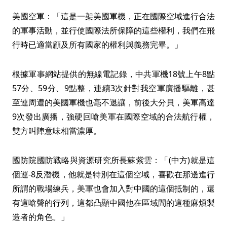
美國空軍：「這是一架美國軍機，正在國際空域進行合法
的軍事活動，並行使國際法所保障的這些權利，我們在飛
行時已適當顧及所有國家的權利與義務完畢。」
根據軍事網站提供的無線電記錄，中共軍機18號上午8點
57分、59分、9點整，連續3次針對我空軍廣播驅離，甚
至連周遭的美國軍機也毫不退讓，前後大分貝，美軍高達
9次發出廣播，強硬回嗆美軍在國際空域的合法航行權，
雙方叫陣意味相當濃厚。
國防院國防戰略與資源研究所長蘇紫雲：「(中方)就是這
個運-8反潛機，他就是特別在這個空域，喜歡在那邊進行
所謂的戰場練兵，美軍也會加入對中國的這個抵制的，還
有這嗆聲的行列，這都凸顯中國他在區域間的這種麻煩製
造者的角色。」