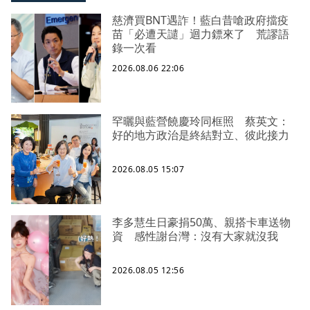
慈濟買BNT遇詐！藍白昔嗆政府擋疫
苗「必遭天譴」迴力鏢來了 荒謬語
錄一次看
2026.08.06 22:06
罕曬與藍營饒慶玲同框照 蔡英文：
好的地方政治是終結對立、彼此接力
2026.08.05 15:07
李多慧生日豪捐50萬、親搭卡車送物
資 感性謝台灣：沒有大家就沒我
2026.08.05 12:56