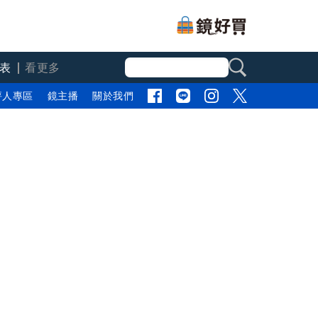
表
看更多
評人專區
鏡主播
關於我們