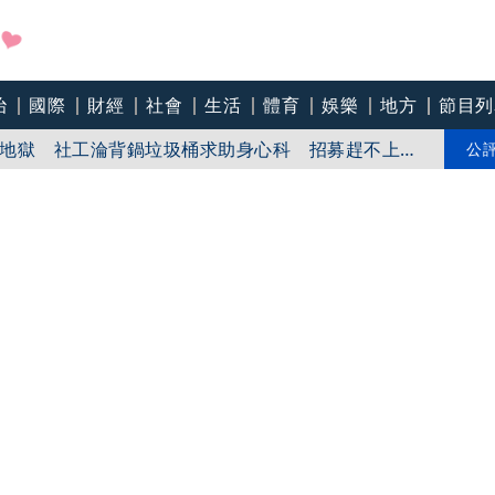
神隊友」 邱以太、林亭莉熱血狂奔殺青淚崩
治
國際
財經
社會
生活
體育
娛樂
地方
節目列
地獄 社工淪背鍋垃圾桶求助身心科 招募趕不上逃
公
黑幕 血汗錢遭剝削
「保證人地位」 機構脫身基層扛責？剴剴案後人人