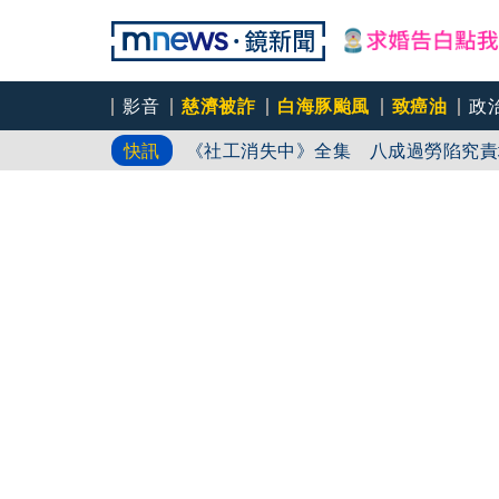
Ozone黃文廷、FEniX夏浦洋組「
影音
慈濟被詐
白海豚颱風
致癌油
政
《社工消失中》全集 八成過勞陷究責
快訊
亡潮 全台社工缺口警報 揭薪資回捐
全台首例過失致死判刑 社工陳尚潔背
自危｜社工消失中