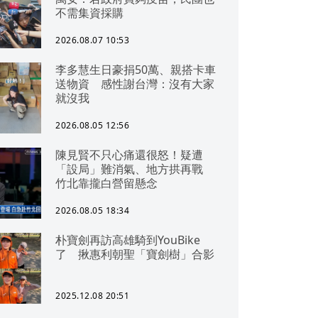
不需集資採購
2026.08.07 10:53
李多慧生日豪捐50萬、親搭卡車
送物資 感性謝台灣：沒有大家
就沒我
2026.08.05 12:56
陳見賢不只心痛還很怒！疑遭
「設局」難消氣、地方拱再戰
竹北靠攏白營留懸念
2026.08.05 18:34
朴寶劍再訪高雄騎到YouBike
了 揪惠利朝聖「寶劍樹」合影
2025.12.08 20:51