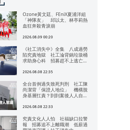
聞
Ozone黃文廷、FEniX夏浦洋組
「神隊友」 邱以太、林亭莉熱
血狂奔殺青淚崩
2026.08.09 00:20
《社工消失中》全集 八成過勞
陷究責地獄 社工淪背鍋垃圾桶
求助身心科 招募趕不上逃亡
潮 全台社工缺口警報 揭薪資
回捐黑幕 血汗錢遭剝削
2026.08.08 22:35
全台首例過失致死判刑 社工陳
尚潔背「保證人地位」 機構脫
身基層扛責？剴剴案後人人自危
｜社工消失中
2026.08.08 22:33
究責文化人人怕 社福缺口拉警
報 招募追不上離職潮 低薪過