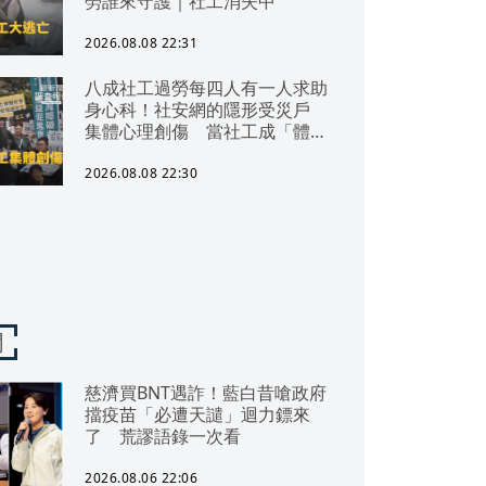
勞誰來守護｜社工消失中
2026.08.08 22:31
八成社工過勞每四人有一人求助
身心科！社安網的隱形受災戶
集體心理創傷 當社工成「體制
代罪羊」 防禦性社工不敢多做
無奈趨勢？耗竭殆盡下的社安網
2026.08.08 22:30
危機｜社工消失中
聞
慈濟買BNT遇詐！藍白昔嗆政府
擋疫苗「必遭天譴」迴力鏢來
了 荒謬語錄一次看
2026.08.06 22:06