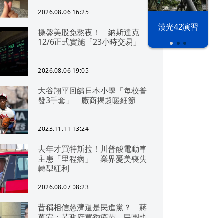
2026.08.06 16:25
漢光42演習
操盤美股免熬夜！ 納斯達克
12/6正式實施「23小時交易」
2026.08.06 19:05
大谷翔平回饋日本小學「每校普
發3手套」 廠商揭超暖細節
2023.11.11 13:24
去年才買特斯拉！川普酸電動車
主患「里程病」 業界憂美喪失
轉型紅利
2026.08.07 08:23
昔稱相信慈濟還是民進黨？ 蔣
萬安：若政府買夠疫苗，民團也