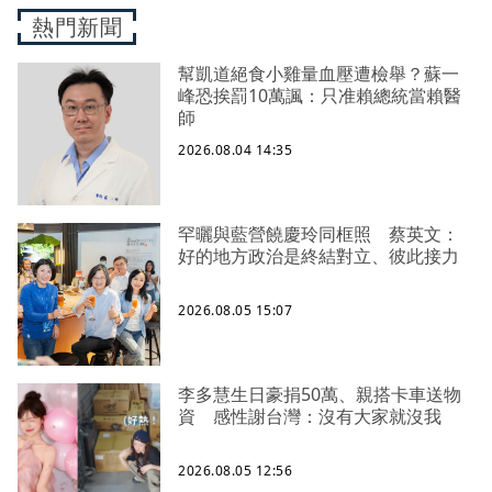
熱門新聞
幫凱道絕食小雞量血壓遭檢舉？蘇一
峰恐挨罰10萬諷：只准賴總統當賴醫
師
2026.08.04 14:35
罕曬與藍營饒慶玲同框照 蔡英文：
好的地方政治是終結對立、彼此接力
2026.08.05 15:07
李多慧生日豪捐50萬、親搭卡車送物
資 感性謝台灣：沒有大家就沒我
2026.08.05 12:56