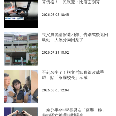
算價格！ 民眾驚：比店面划算
2026.08.05 18:45
喪父員警請假遭刁難、告別式後返回
執勤 大溪分局回應了
2026.07.31 18:02
不刻名字了！柯文哲卸腳鐐改戴手
環 貼「萊爾校長」示威
2026.08.05 12:04
一粒分手4年學長男友「痛哭一晚」
啦啦隊女神理想型曝光