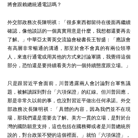
將會跟賴總統通電話嗎？
外交部政務次長陳明祺：「很多東西都留待在後面再繼續
確認，像他談話的一個真實用意是什麼，我想都還要再去
了解。」中華亞太菁英交流協會秘書長王智盛：「應該會
有高層非常暢通的溝通，那至於會不會真的有兩位領導
人，來進行通電或用其他的方式來討論軍購，我覺得這個
部分，恐怕還是要持續看美方的一個持續態度跟立場。」
只是跟習近平會面前，川普透露兩人會討論對台軍售議
題，被解讀踩到對台「六項保證」的紅線。但川普回應，
那是非常久以前的事，也沒對習近平做出任何承諾。外交
部政務次長陳明祺：「具體的內容，因為我們並不在現
場，那我們還是需要去了解。美方一貫的立場，是對於台
灣的國防願意支持，這也包括在國務卿或者是川普總統所
說的，對台政策不變的這個裡面。」就怕「六項保證」，