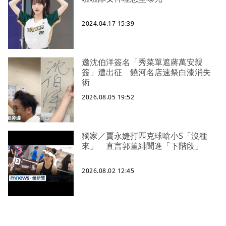
2024.04.17 15:39
邀沈伯洋簽名「秀菜單遮蔣萬安親
簽」遭出征 饒河名店速祭白漆消失
術
2026.08.05 19:52
獨家／賈永婕打匹克球嗆小S「沒種
來」 直言郭董緋聞進「下階段」
2026.08.02 12:45