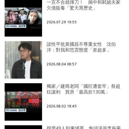
一言不合就揮刀！ 揭中和弒媳夫家
欠債販毒「驚天黑歷史」
2026.07.29 19:55
談性平批黃國昌不尊重女性 沈伯
洋：對我和范雲態度「差超多」
2026.08.04 08:57
獨家／建商老闆「國巨遭套牢」祭超
狂讓利 買房「最高折130萬」
2026.08.02 18:45
拐賣49人到柬埔寨 角頭演員李振豪