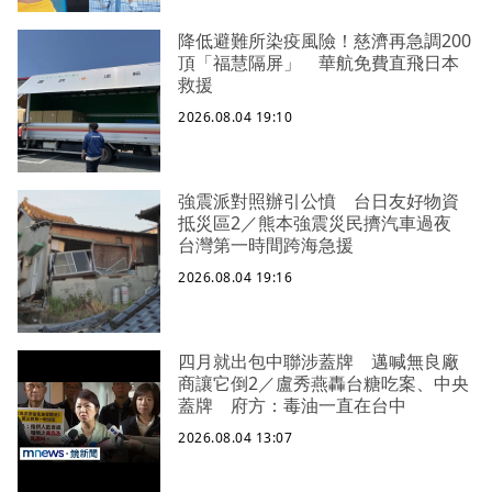
降低避難所染疫風險！慈濟再急調200
頂「福慧隔屏」 華航免費直飛日本
救援
2026.08.04 19:10
強震派對照辦引公憤 台日友好物資
抵災區2／熊本強震災民擠汽車過夜
台灣第一時間跨海急援
2026.08.04 19:16
四月就出包中聯涉蓋牌 邁喊無良廠
商讓它倒2／盧秀燕轟台糖吃案、中央
蓋牌 府方：毒油一直在台中
2026.08.04 13:07