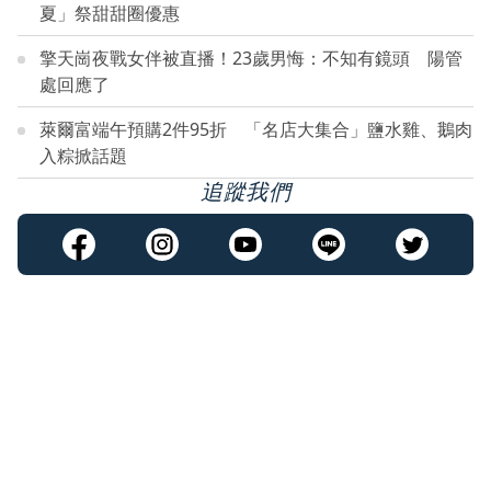
夏」祭甜甜圈優惠
擎天崗夜戰女伴被直播！23歲男悔：不知有鏡頭 陽管
處回應了
萊爾富端午預購2件95折 「名店大集合」鹽水雞、鵝肉
入粽掀話題
追蹤我們