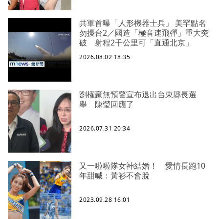
共軍首曝「人形機器士兵」 美罕點名
勿擾台2／國造「極音速飛彈」重大突
破 射程2千公里可「直通北京」
2026.08.02 18:35
劉櫂豪無預警宣布退出台東縣長選
舉 陳瑩回應了
2026.07.31 20:34
又一啦啦隊女神結婚！ 愛情長跑10
年甜喊：黃衫不會脫
2023.09.28 16:01