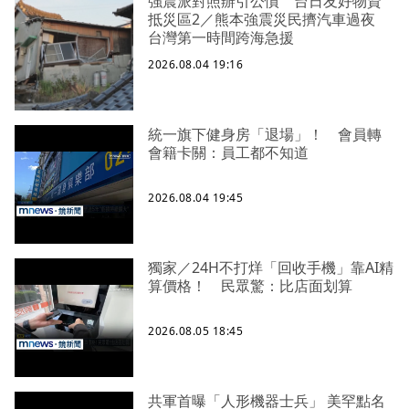
強震派對照辦引公憤 台日友好物資
抵災區2／熊本強震災民擠汽車過夜
台灣第一時間跨海急援
2026.08.04 19:16
統一旗下健身房「退場」！ 會員轉
會籍卡關：員工都不知道
2026.08.04 19:45
獨家／24H不打烊「回收手機」靠AI精
算價格！ 民眾驚：比店面划算
2026.08.05 18:45
共軍首曝「人形機器士兵」 美罕點名