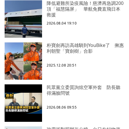
降低避難所染疫風險！慈濟再急調200
頂「福慧隔屏」 華航免費直飛日本
救援
2026.08.04 19:10
朴寶劍再訪高雄騎到YouBike了 揪惠
利朝聖「寶劍樹」合影
2025.12.08 20:51
民眾黨立委質詢炫空軍外套 防長聽
得滿臉問號
2026.08.06 09:55