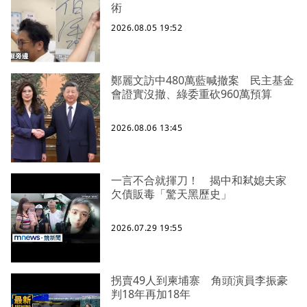
術
2026.08.05 19:52
鄭麗文訪中480萬藍喊撤案 民主基金
會證實沒撤、綠委重砍960萬預算
2026.08.06 13:45
一言不合就揮刀！ 揭中和弒媳夫家
欠債販毒「驚天黑歷史」
2026.07.29 19:55
拐賣49人到柬埔寨 角頭演員李振豪
判18年再加18年