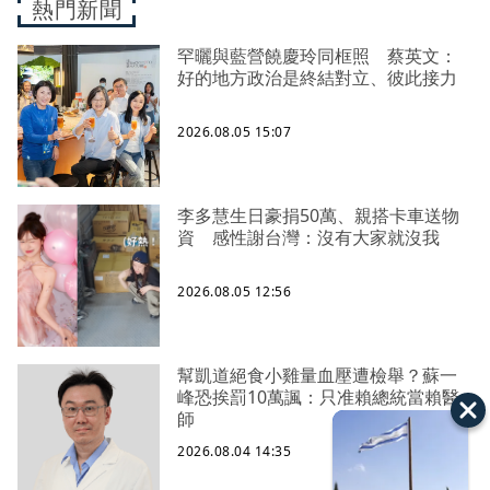
熱門新聞
罕曬與藍營饒慶玲同框照 蔡英文：
好的地方政治是終結對立、彼此接力
2026.08.05 15:07
李多慧生日豪捐50萬、親搭卡車送物
資 感性謝台灣：沒有大家就沒我
2026.08.05 12:56
幫凱道絕食小雞量血壓遭檢舉？蘇一
峰恐挨罰10萬諷：只准賴總統當賴醫
師
2026.08.04 14:35