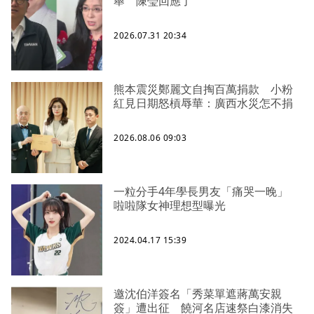
舉 陳瑩回應了
2026.07.31 20:34
熊本震災鄭麗文自掏百萬捐款 小粉
紅見日期怒槓辱華：廣西水災怎不捐
2026.08.06 09:03
一粒分手4年學長男友「痛哭一晚」
啦啦隊女神理想型曝光
2024.04.17 15:39
邀沈伯洋簽名「秀菜單遮蔣萬安親
簽」遭出征 饒河名店速祭白漆消失