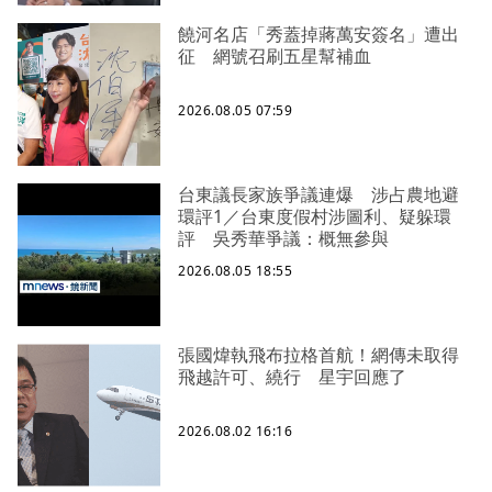
饒河名店「秀蓋掉蔣萬安簽名」遭出
征 網號召刷五星幫補血
2026.08.05 07:59
台東議長家族爭議連爆 涉占農地避
環評1／台東度假村涉圖利、疑躲環
評 吳秀華爭議：概無參與
2026.08.05 18:55
張國煒執飛布拉格首航！網傳未取得
飛越許可、繞行 星宇回應了
2026.08.02 16:16