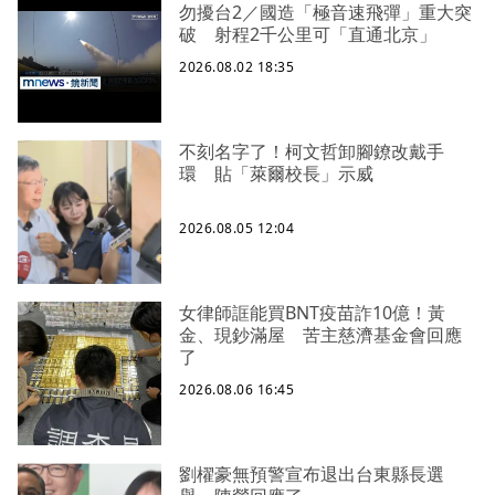
勿擾台2／國造「極音速飛彈」重大突
破 射程2千公里可「直通北京」
2026.08.02 18:35
不刻名字了！柯文哲卸腳鐐改戴手
環 貼「萊爾校長」示威
2026.08.05 12:04
女律師誆能買BNT疫苗詐10億！黃
金、現鈔滿屋 苦主慈濟基金會回應
了
2026.08.06 16:45
劉櫂豪無預警宣布退出台東縣長選