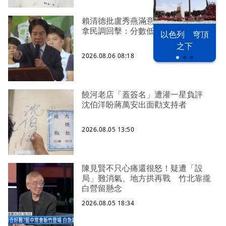
賴清德批盧秀燕滿意度落後 中市府
拿民調回擊：分數低笑分數高
以色列 穹頂
之下
2026.08.06 08:18
饒河老店「蓋簽名」遭灌一星負評
沈伯洋盼蔣萬安出面勸支持者
2026.08.05 13:50
陳見賢不只心痛還很怒！疑遭「設
局」難消氣、地方拱再戰 竹北靠攏
白營留懸念
2026.08.05 18:34