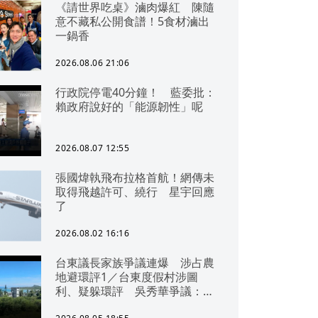
《請世界吃桌》滷肉爆紅 陳隨
意不藏私公開食譜！5食材滷出
一鍋香
2026.08.06 21:06
行政院停電40分鐘！ 藍委批：
賴政府說好的「能源韌性」呢
2026.08.07 12:55
張國煒執飛布拉格首航！網傳未
取得飛越許可、繞行 星宇回應
了
2026.08.02 16:16
台東議長家族爭議連爆 涉占農
地避環評1／台東度假村涉圖
利、疑躲環評 吳秀華爭議：概
無參與