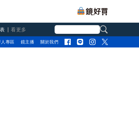
表
看更多
評人專區
鏡主播
關於我們