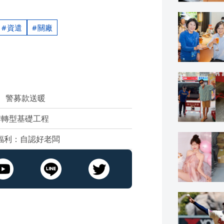
資遣
關廠
弟 警募款送暖
牌轉型基礎工程
福利：自認好老闆