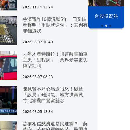
2023.11.11 13:24
漢光42演習
台股投資熱
慈濟遭詐10億沉默5年 四叉貓
看聲明「重點就這句」：若判有
罪錢還我
2026.08.07 10:49
去年才買特斯拉！川普酸電動車
主患「里程病」 業界憂美喪失
轉型紅利
2026.08.07 08:23
陳見賢不只心痛還很怒！疑遭
「設局」難消氣、地方拱再戰
竹北靠攏白營留懸念
2026.08.05 18:34
昔稱相信慈濟還是民進黨？ 蔣
萬安：若政府買夠疫苗，民團也