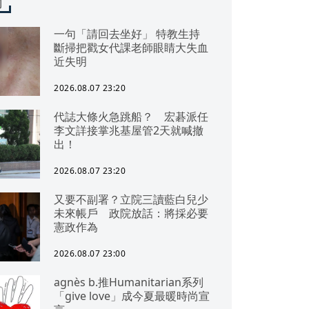
聞
一句「請回去坐好」 特教生持
斷掃把戳女代課老師眼睛大失血
近失明
2026.08.07 23:20
代誌大條火急跳船？ 宏碁派任
李文詳接掌兆基屋管2天就喊撤
出！
2026.08.07 23:20
又要不副署？立院三讀藍白兒少
未來帳戶 政院放話：將採必要
憲政作為
2026.08.07 23:00
agnès b.推Humanitarian系列
「give love」成今夏最暖時尚宣