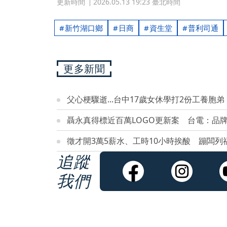
更新時間
2026.05.13 19:23 臺北時間
新竹湖口鄉
日商
資生堂
普利司通
更多新聞
父心梗驟逝...台中17歲女休學打2份工養胞
聶永真得標近百萬LOGO更新案 台電：品
徵才開3萬5薪水、工時10小時挨酸 蹦闆列
追蹤
我們