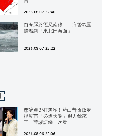
言
2026.08.07 22:40
白海豚路徑又南修！ 海警範圍
擴增到「東北部海面」
2026.08.07 22:22
聞
慈濟買BNT遇詐！藍白昔嗆政府
擋疫苗「必遭天譴」迴力鏢來
了 荒謬語錄一次看
2026.08.06 22:06