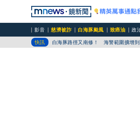
影音
慈濟被詐
白海豚颱風
致癌油
政
白海豚路徑又南修！ 海警範圍擴增到
快訊
慈濟挨詐十億／綠批抹黑「欠陳時中一
吳秀華家族又生波 前台東縣長蓋安養