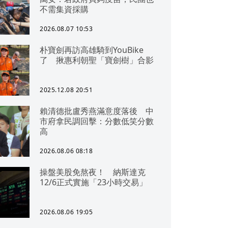
不需集資採購
2026.08.07 10:53
朴寶劍再訪高雄騎到YouBike
了 揪惠利朝聖「寶劍樹」合影
2025.12.08 20:51
賴清德批盧秀燕滿意度落後 中
市府拿民調回擊：分數低笑分數
高
2026.08.06 08:18
操盤美股免熬夜！ 納斯達克
12/6正式實施「23小時交易」
2026.08.06 19:05