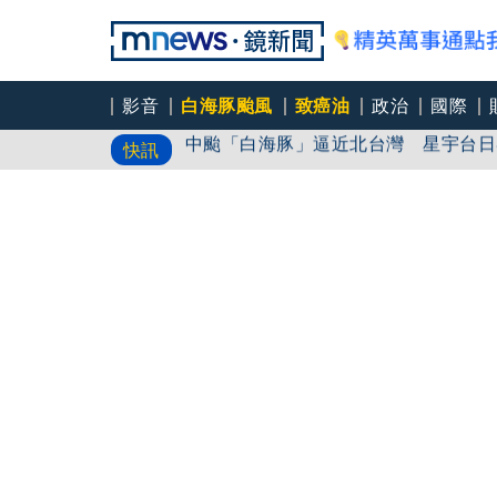
影音
白海豚颱風
致癌油
政治
國際
中颱「白海豚」逼近北台灣 星宇台日
快訊
笑著笑著就哭了 被遺忘的日本喜劇天
角頭大哥變身親情喜劇 羅志祥噴貢丸