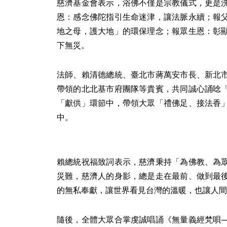
慈濟基金會表示，浴佛不僅是宗教儀式，更是
恩：感念佛陀指引生命迷津，讓法脈永續；報
地之母，護大地」的環保理念；報眾生恩：彰
下無災。
法師、賴清德總統、臺北市蔣萬安市長、新北
帶領的北北基市府團隊等貴賓，共同誠心誦唸
「獻供」環節中，帶領大眾「禮佛足、接法香
中。
賴總統祝福致詞表示，慈濟秉持「為佛教、為
災難，慈濟人的身影，總是走在最前、做到最
的無私奉獻，讓世界看見台灣的溫暖，也讓人間
隨後，全體大眾合掌虔誠唱誦《無量義經梵唄