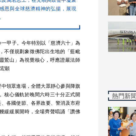
感恩與全球慈濟精神的弘揚，展現
。
至今一甲子。今年特別以「慈濟六十」為
，不僅規劃象徵佛陀出生地的「藍毗
靈鷲山」為視覺核心，呼應證嚴法師
宏願
聲中領眾進場，全體大眾靜心參與降旗
。核心儀軌於晚間六時三十分正式開
熱門新
長、各國使節、各界政要、警消及市府
幔緩緩展開時，全場齊聲唱誦「讚佛