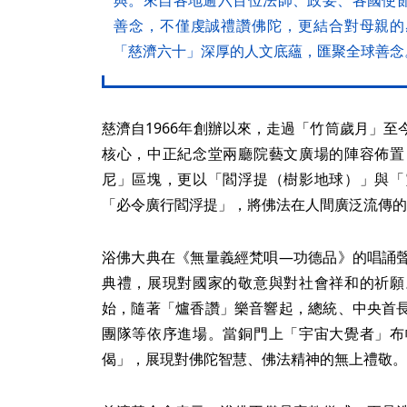
善念，不僅虔誠禮讚佛陀，更結合對母親的
「慈濟六十」深厚的人文底蘊，匯聚全球善念
慈濟自1966年創辦以來，走過「竹筒歲月」
核心，中正紀念堂兩廳院藝文廣場的陣容佈置
尼」區塊，更以「閻浮提（樹影地球）」與「
「必令廣行閻浮提」，將佛法在人間廣泛流傳的
浴佛大典在《無量義經梵唄—功德品》的唱誦
典禮，展現對國家的敬意與對社會祥和的祈願
始，隨著「爐香讚」樂音響起，總統、中央首
團隊等依序進場。當銅門上「宇宙大覺者」布
偈」，展現對佛陀智慧、佛法精神的無上禮敬。