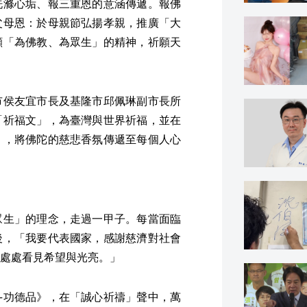
洗滌心垢、報三重恩的意涵傳遞。報佛
父母恩：於母親節弘揚孝親，推廣「大
顯「為佛教、為眾生」的精神，祈願天
市侯友宜市長及基隆市邱佩琳副市長所
「祈福文」，為臺灣與世界祈福，並在
」，將佛陀的慈悲香氛傳遞至每個人心
眾生」的理念，走過一甲子。每當面臨
後，「我要代表國家，感謝慈濟對社會
處處看見希望與光亮。」
—功德品》，在「誠心祈禱」聲中，萬