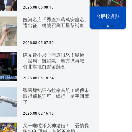
2026.08.06 08:18
以色列 穹頂
台股投資熱
饒河名店「秀蓋掉蔣萬安簽名」
之下
遭出征 網號召刷五星幫補血
2026.08.05 07:59
陳見賢不只心痛還很怒！疑遭
「設局」難消氣、地方拱再戰
竹北靠攏白營留懸念
2026.08.05 18:34
張國煒執飛布拉格首航！網傳未
取得飛越許可、繞行 星宇回應
了
2026.08.02 16:16
又一啦啦隊女神結婚！ 愛情長
跑10年甜喊：黃衫不會脫