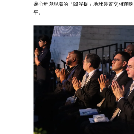
盞心燈與現場的「閻浮提」地球裝置交相輝映
平。