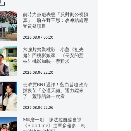
聞
前時力黨魁表態「反對刪公視預
算」 盼在野三思：改凍結處理
受質疑項目
2026.08.07 00:20
六強片齊聚桃影 小薰《祖先
鬼》回桃影娘家 《長安的荔
枝》桃影加映一票難求
2026.08.06 22:20
慈濟買BNT遇詐！藍白昔嗆政府
擋疫苗「必遭天譴」迴力鏢來
了 荒謬語錄一次看
2026.08.06 22:06
8年磨一劍 陳法拉自編自導
《Bloodline》進軍多倫多 柯