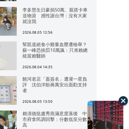
李多慧生日豪捐50萬、親搭卡車
送物資 感性謝台灣：沒有大家
就沒我
2026.08.05 12:56
幫凱道絕食小雞量血壓遭檢舉？
蘇一峰恐挨罰10萬諷：只准賴總
統當賴醫師
2026.08.04 14:35
饒河老店「蓋簽名」遭灌一星負
評 沈伯洋盼蔣萬安出面勸支持
者
2026.08.05 13:50
賴清德批盧秀燕滿意度落後 中
市府拿民調回擊：分數低笑分數
高