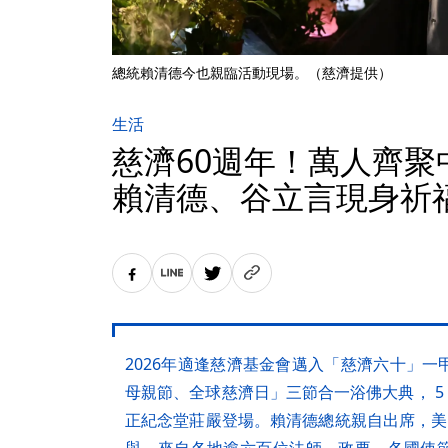
總統賴清德今也親臨活動現場。（慈濟提供）
生活
慈濟60週年！萬人齊
賴清德、谷立言現身祈
2026年適逢慈濟基金會邁入「慈濟六十」
母親節、全球慈濟日」三節合一浴佛大典， 5 
正紀念堂莊嚴登場。賴清德總統親自出席，美國在
與。來自各地逾六百位法師、政要、各國使