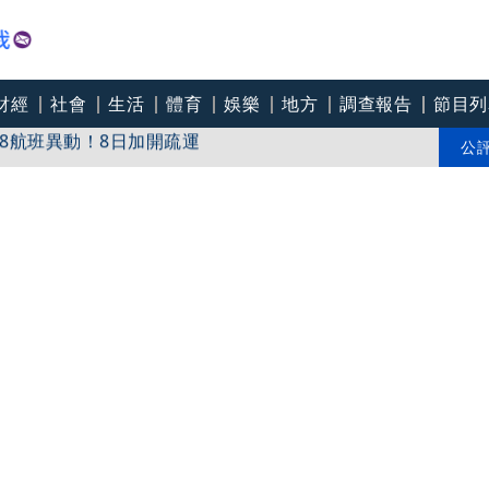
財經
社會
生活
體育
娛樂
地方
調查報告
節目列
8航班異動！8日加開疏運
才川島雄三 4K修復重返大銀幕
公
爽打王識賢「神臉黏飯粒」 喜提「搞笑MVP」