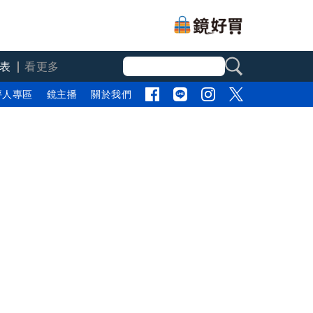
表
看更多
評人專區
鏡主播
關於我們