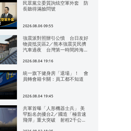
民眾黨立委質詢炫空軍外套 防
長聽得滿臉問號
2026.08.06 09:55
強震派對照辦引公憤 台日友好
物資抵災區2／熊本強震災民擠
汽車過夜 台灣第一時間跨海急
援
2026.08.04 19:16
統一旗下健身房「退場」！ 會
員轉會籍卡關：員工都不知道
2026.08.04 19:45
共軍首曝「人形機器士兵」 美
罕點名勿擾台2／國造「極音速
飛彈」重大突破 射程2千公里
可「直通北京」