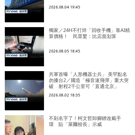
2026.08.04 19:45
獨家／24H不打烊「回收手機」靠AI精
算價格！ 民眾驚：比店面划算
2026.08.05 18:45
共軍首曝「人形機器士兵」 美罕點名
勿擾台2／國造「極音速飛彈」重大突
破 射程2千公里可「直通北京」
2026.08.02 18:35
不刻名字了！柯文哲卸腳鐐改戴手
環 貼「萊爾校長」示威