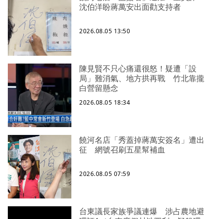
沈伯洋盼蔣萬安出面勸支持者
2026.08.05 13:50
陳見賢不只心痛還很怒！疑遭「設
局」難消氣、地方拱再戰 竹北靠攏
白營留懸念
2026.08.05 18:34
饒河名店「秀蓋掉蔣萬安簽名」遭出
征 網號召刷五星幫補血
2026.08.05 07:59
台東議長家族爭議連爆 涉占農地避