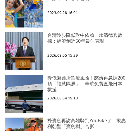
2023.09.28 16:01
台灣逐步降低對中依賴 賴清德秀數
據：經濟創近50年最佳表現
2026.08.05 15:29
降低避難所染疫風險！慈濟再急調200
頂「福慧隔屏」 華航免費直飛日本
救援
2026.08.04 19:10
朴寶劍再訪高雄騎到YouBike了 揪惠
利朝聖「寶劍樹」合影