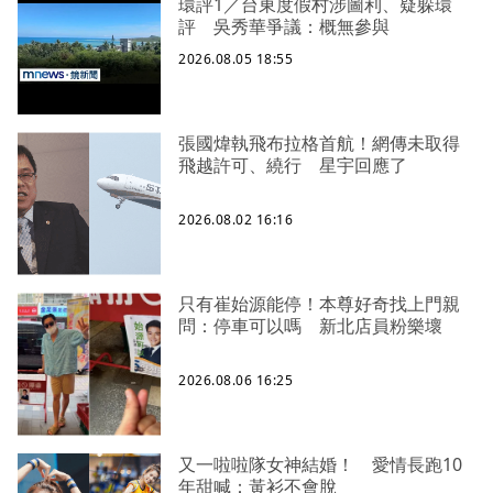
環評1／台東度假村涉圖利、疑躲環
評 吳秀華爭議：概無參與
2026.08.05 18:55
張國煒執飛布拉格首航！網傳未取得
飛越許可、繞行 星宇回應了
2026.08.02 16:16
只有崔始源能停！本尊好奇找上門親
問：停車可以嗎 新北店員粉樂壞
2026.08.06 16:25
又一啦啦隊女神結婚！ 愛情長跑10
年甜喊：黃衫不會脫