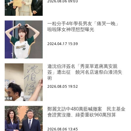
2026.08.06 09:03
一粒分手4年學長男友「痛哭一晚」
啦啦隊女神理想型曝光
2024.04.17 15:39
邀沈伯洋簽名「秀菜單遮蔣萬安親
簽」遭出征 饒河名店速祭白漆消失
術
2026.08.05 19:52
鄭麗文訪中480萬藍喊撤案 民主基金
會證實沒撤、綠委重砍960萬預算
2026.08.06 13:45