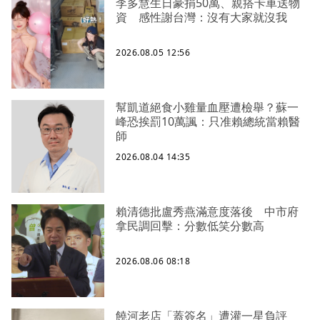
李多慧生日豪捐50萬、親搭卡車送物
資 感性謝台灣：沒有大家就沒我
2026.08.05 12:56
幫凱道絕食小雞量血壓遭檢舉？蘇一
峰恐挨罰10萬諷：只准賴總統當賴醫
師
2026.08.04 14:35
賴清德批盧秀燕滿意度落後 中市府
拿民調回擊：分數低笑分數高
2026.08.06 08:18
饒河老店「蓋簽名」遭灌一星負評