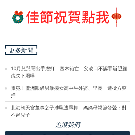
更多新聞
10月兒哭鬧出手虐打、塞木箱亡 父改口不認罪辯照顧
疏失下場曝
累犯！蘆洲跟騷男暴揍女高中生外婆、里長 遭檢方聲
押
北港朝天宮董事之子涉毆遭羈押 媽媽母親節發聲：對
不起兒子
追蹤我們