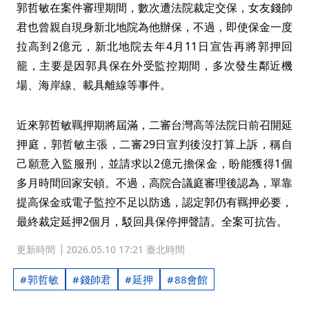
郭哲敏在案件審理期間，數次遭法院裁定交保，女友錢帥
君也曾親自現身新北地院為他辦保，不過，即使保金一度
拉高到2億元，新北地院去年4月11日宣告再將郭押回
籠，主要是因郭具保在外受監控期間，多次發生鄰近機
場、海岸線、載具離線等事件。
近來郭哲敏羈押期將屆滿，二審台灣高等法院日前召開延
押庭，郭哲敏主張，二審29日宣判後沒打算上訴，稱自
己願意入監服刑，並請求以2億元擔保金，盼能獲得1個
多月時間回家安頓。不過，高院合議庭審理後認為，單靠
提高保金或電子監控不足以防逃，認定郭仍有羈押必要，
最終裁定延押2個月，駁回具保停押聲請。全案可抗告。
更新時間
2026.05.10 17:21 臺北時間
郭哲敏
錢帥君
延押
88會館