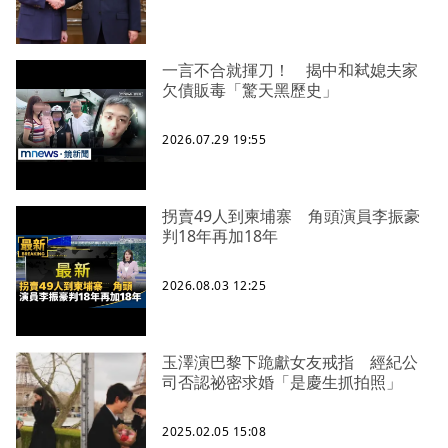
一言不合就揮刀！ 揭中和弒媳夫家
欠債販毒「驚天黑歷史」
2026.07.29 19:55
拐賣49人到柬埔寨 角頭演員李振豪
判18年再加18年
2026.08.03 12:25
玉澤演巴黎下跪獻女友戒指 經紀公
司否認祕密求婚「是慶生抓拍照」
2025.02.05 15:08