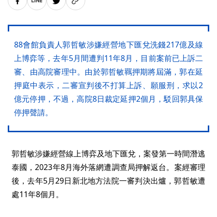
88會館負責人郭哲敏涉嫌經營地下匯兌洗錢217億及線
上博弈等，去年5月間遭判11年8月，目前案前已上訴二
審、由高院審理中。由於郭哲敏羈押期將屆滿，郭在延
押庭中表示，二審宣判後不打算上訴、願服刑，求以2
億元停押，不過，高院8日裁定延押2個月，駁回郭具保
停押聲請。
郭哲敏涉嫌經營線上博弈及地下匯兌，案發第一時間潛逃
泰國，2023年8月海外落網遭調查局押解返台。案經審理
後，去年5月29日新北地方法院一審判決出爐，郭哲敏遭
處11年8個月。