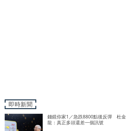
即時新聞
錢鏡你家1／急跌8800點後反彈 杜金
龍：真正多頭還差一個訊號