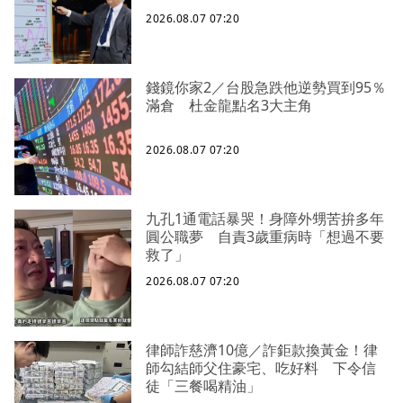
2026.08.07 07:20
錢鏡你家2／台股急跌他逆勢買到95％
滿倉 杜金龍點名3大主角
2026.08.07 07:20
九孔1通電話暴哭！身障外甥苦拚多年
圓公職夢 自責3歲重病時「想過不要
救了」
2026.08.07 07:20
律師詐慈濟10億／詐鉅款換黃金！律
師勾結師父住豪宅、吃好料 下令信
徒「三餐喝精油」