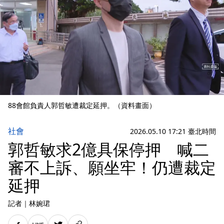
88會館負責人郭哲敏遭裁定延押。（資料畫面）
社會
2026.05.10 17:21 臺北時間
郭哲敏求2億具保停押 喊二
審不上訴、願坐牢！仍遭裁定
延押
記者
｜
林婉珺