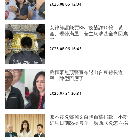
2026.08.05 12:04
女律師誆能買BNT疫苗詐10億！黃
金、現鈔滿屋 苦主慈濟基金會回應
了
2026.08.06 16:45
劉櫂豪無預警宣布退出台東縣長選
舉 陳瑩回應了
2026.07.31 20:34
熊本震災鄭麗文自掏百萬捐款 小粉
紅見日期怒槓辱華：廣西水災怎不捐