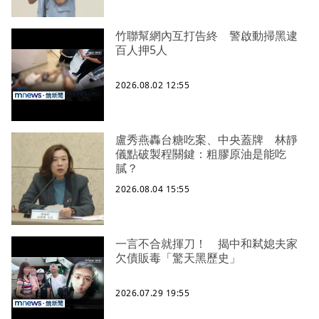
竹聯幫網內互打告終 警啟動掃黑逮
百人押5人
2026.08.02 12:55
盧秀燕轟台糖吃案、中央蓋牌 林靜
儀點破製程關鍵：粗膠原油是能吃
膩？
2026.08.04 15:55
一言不合就揮刀！ 揭中和弒媳夫家
欠債販毒「驚天黑歷史」
2026.07.29 19:55