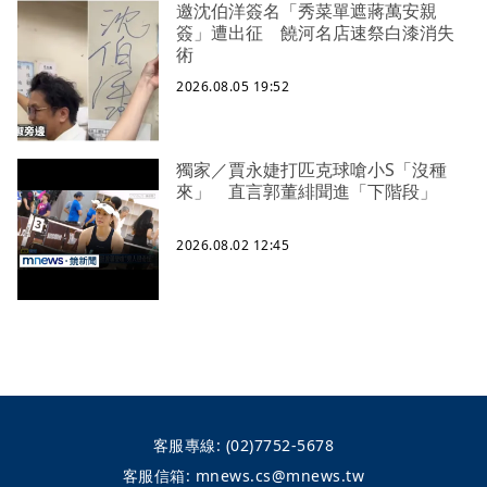
邀沈伯洋簽名「秀菜單遮蔣萬安親
簽」遭出征 饒河名店速祭白漆消失
術
2026.08.05 19:52
獨家／賈永婕打匹克球嗆小S「沒種
來」 直言郭董緋聞進「下階段」
2026.08.02 12:45
客服專線:
(02)7752-5678
客服信箱:
mnews.cs@mnews.tw