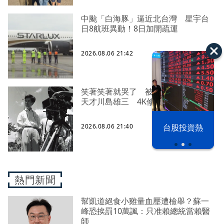
中颱「白海豚」逼近北台灣 星宇台
日8航班異動！8日加開疏運
2026.08.06 21:42
笑著笑著就哭了 被遺忘的日本喜劇
天才川島雄三 4K修復重返大銀幕
以色列 穹頂
台股投資熱
2026.08.06 21:40
之下
熱門新聞
幫凱道絕食小雞量血壓遭檢舉？蘇一
峰恐挨罰10萬諷：只准賴總統當賴醫
師