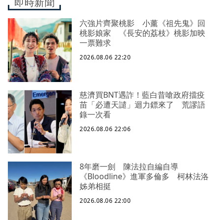
即時新聞
六強片齊聚桃影 小薰《祖先鬼》回
桃影娘家 《長安的荔枝》桃影加映
一票難求
2026.08.06 22:20
慈濟買BNT遇詐！藍白昔嗆政府擋疫
苗「必遭天譴」迴力鏢來了 荒謬語
錄一次看
2026.08.06 22:06
8年磨一劍 陳法拉自編自導
《Bloodline》進軍多倫多 柯林法洛
姊弟相挺
2026.08.06 22:00