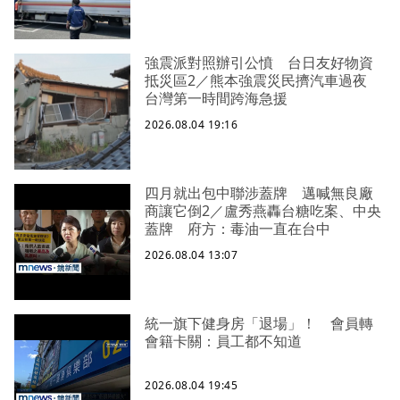
強震派對照辦引公憤 台日友好物資
抵災區2／熊本強震災民擠汽車過夜
台灣第一時間跨海急援
2026.08.04 19:16
四月就出包中聯涉蓋牌 邁喊無良廠
商讓它倒2／盧秀燕轟台糖吃案、中央
蓋牌 府方：毒油一直在台中
2026.08.04 13:07
統一旗下健身房「退場」！ 會員轉
會籍卡關：員工都不知道
2026.08.04 19:45