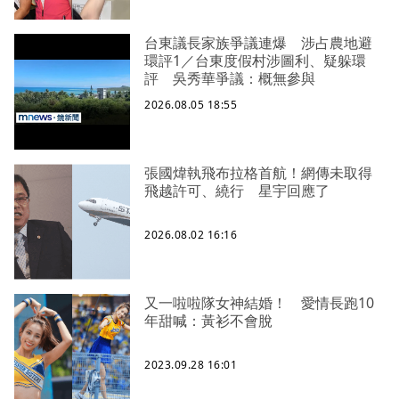
台東議長家族爭議連爆 涉占農地避
環評1／台東度假村涉圖利、疑躲環
評 吳秀華爭議：概無參與
2026.08.05 18:55
張國煒執飛布拉格首航！網傳未取得
飛越許可、繞行 星宇回應了
2026.08.02 16:16
又一啦啦隊女神結婚！ 愛情長跑10
年甜喊：黃衫不會脫
2023.09.28 16:01