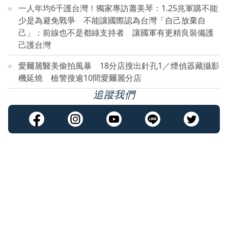
一人年均6千護台灣！獨家專訪蕭美琴：1.25兆軍購不能
少是為避免戰爭 不能讓國際認為台灣「自己放棄自
己」：前線也不是都綠支持者 讓國軍有更精良裝備護
己護台灣
愛爾麗醫美偷拍風暴 18分店搜出針孔1／煙偵器藏攝影
機延燒 檢警搜逾10間愛爾麗分店
追蹤我們