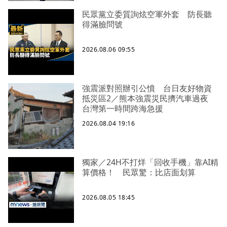
民眾黨立委質詢炫空軍外套 防長聽
得滿臉問號
2026.08.06 09:55
強震派對照辦引公憤 台日友好物資
抵災區2／熊本強震災民擠汽車過夜
台灣第一時間跨海急援
2026.08.04 19:16
獨家／24H不打烊「回收手機」靠AI精
算價格！ 民眾驚：比店面划算
2026.08.05 18:45