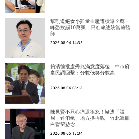
幫凱道絕食小雞量血壓遭檢舉？蘇一
峰恐挨罰10萬諷：只准賴總統當賴醫
師
2026.08.04 14:35
賴清德批盧秀燕滿意度落後 中市府
拿民調回擊：分數低笑分數高
2026.08.06 08:18
陳見賢不只心痛還很怒！疑遭「設
局」難消氣、地方拱再戰 竹北靠攏
白營留懸念
2026.08.05 18:34