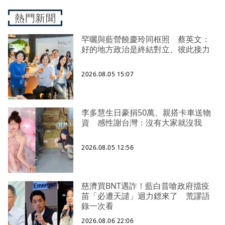
熱門新聞
罕曬與藍營饒慶玲同框照 蔡英文：
好的地方政治是終結對立、彼此接力
2026.08.05 15:07
李多慧生日豪捐50萬、親搭卡車送物
資 感性謝台灣：沒有大家就沒我
2026.08.05 12:56
慈濟買BNT遇詐！藍白昔嗆政府擋疫
苗「必遭天譴」迴力鏢來了 荒謬語
錄一次看
2026.08.06 22:06