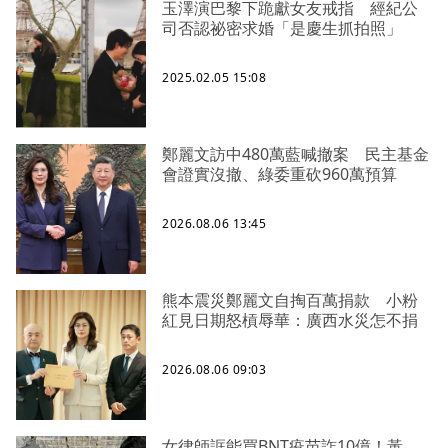
玉澤演巴黎下跪獻女友戒指 經紀公
司否認祕密求婚「是慶生抓拍照」
2025.02.05 15:08
鄭麗文訪中480萬藍喊撤案 民主基金
會證實沒撤、綠委重砍960萬預算
2026.08.06 13:45
熊本震災鄭麗文自掏百萬捐款 小粉
紅見日期怒槓辱華：廣西水災怎不捐
2026.08.06 09:03
女律師誆能買BNT疫苗詐10億！黃