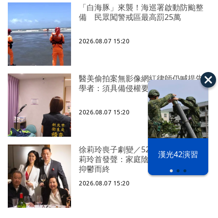
「白海豚」來襲！海巡署啟動防颱整
備 民眾闖警戒區最高罰25萬
2026.08.07 15:20
醫美偷拍案無影像網紅律師仍喊提告
學者：須具備侵權要件
2026.08.07 15:20
徐莉玲喪子劇變／52歲長子輕生 徐
漢光42演習
莉玲首發聲：家庭陰影、孤軍奮鬥、
抑鬱而終
2026.08.07 15:20