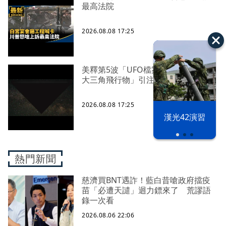
最高法院
2026.08.08 17:25
美釋第5波「UFO檔案」 阿富汗「巨
大三角飛行物」引注目
2026.08.08 17:25
漢光42演習
熱門新聞
慈濟買BNT遇詐！藍白昔嗆政府擋疫
苗「必遭天譴」迴力鏢來了 荒謬語
錄一次看
2026.08.06 22:06