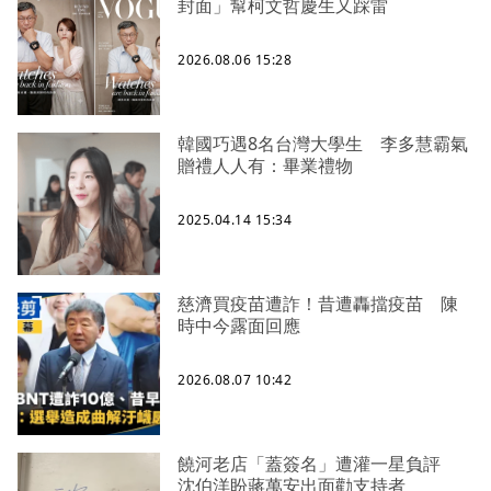
封面」幫柯文哲慶生又踩雷
2026.08.06 15:28
韓國巧遇8名台灣大學生 李多慧霸氣
贈禮人人有：畢業禮物
2025.04.14 15:34
慈濟買疫苗遭詐！昔遭轟擋疫苗 陳
時中今露面回應
2026.08.07 10:42
饒河老店「蓋簽名」遭灌一星負評
沈伯洋盼蔣萬安出面勸支持者