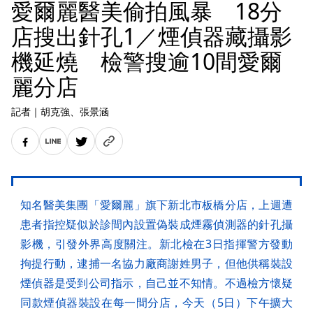
愛爾麗醫美偷拍風暴 18分
店搜出針孔1／煙偵器藏攝影
機延燒 檢警搜逾10間愛爾
麗分店
記者
｜
胡克強
、張景涵
知名醫美集團「愛爾麗」旗下新北市板橋分店，上週遭
患者指控疑似於診間內設置偽裝成煙霧偵測器的針孔攝
影機，引發外界高度關注。新北檢在3日指揮警方發動
拘提行動，逮捕一名協力廠商謝姓男子，但他供稱裝設
煙偵器是受到公司指示，自己並不知情。不過檢方懷疑
同款煙偵器裝設在每一間分店，今天（5日）下午擴大