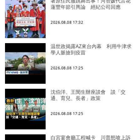
著原住民服跳舞出事！河智媛代言花
蓮豐年節引輿論 經紀公司回應
2026.08.08 17:32
温世政揭露AZ來台內幕 利用牛津求
學人脈搶到疫苗
2026.08.08 17:25
沈伯洋、王閔生辦座談會 談「交
通、育兒、長者」政策
2026.08.08 17:25
白宮宴會廳工程喊卡 川普怒嗆上訴