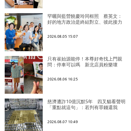
罕曬與藍營饒慶玲同框照 蔡英文：
好的地方政治是終結對立、彼此接力
2026.08.05 15:07
只有崔始源能停！本尊好奇找上門親
問：停車可以嗎 新北店員粉樂壞
2026.08.06 16:25
慈濟遭詐10億沉默5年 四叉貓看聲明
「重點就這句」：若判有罪錢還我
2026.08.07 10:49