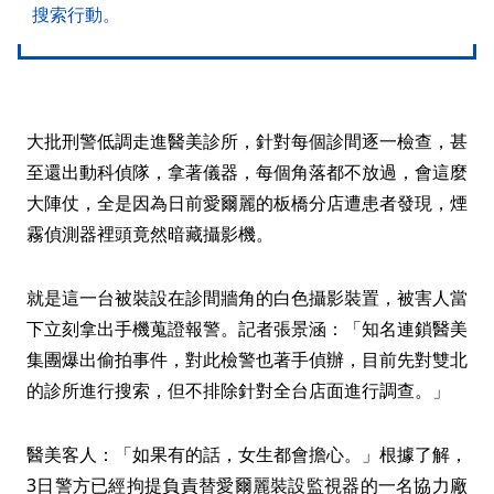
搜索行動。
大批刑警低調走進醫美診所，針對每個診間逐一檢查，甚
至還出動科偵隊，拿著儀器，每個角落都不放過，會這麼
大陣仗，全是因為日前愛爾麗的板橋分店遭患者發現，煙
霧偵測器裡頭竟然暗藏攝影機。
就是這一台被裝設在診間牆角的白色攝影裝置，被害人當
下立刻拿出手機蒐證報警。記者張景涵：「知名連鎖醫美
集團爆出偷拍事件，對此檢警也著手偵辦，目前先對雙北
的診所進行搜索，但不排除針對全台店面進行調查。」
醫美客人：「如果有的話，女生都會擔心。」根據了解，
3日警方已經拘提負責替愛爾麗裝設監視器的一名協力廠