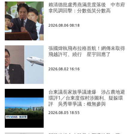
賴清德批盧秀燕滿意度落後 中市府
拿民調回擊：分數低笑分數高
2026.08.06 08:18
張國煒執飛布拉格首航！網傳未取得
飛越許可、繞行 星宇回應了
2026.08.02 16:16
台東議長家族爭議連爆 涉占農地避
環評1／台東度假村涉圖利、疑躲環
評 吳秀華爭議：概無參與
2026.08.05 18:55