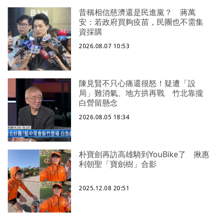
昔稱相信慈濟還是民進黨？ 蔣萬
安：若政府買夠疫苗，民團也不需集
資採購
2026.08.07 10:53
陳見賢不只心痛還很怒！疑遭「設
局」難消氣、地方拱再戰 竹北靠攏
白營留懸念
2026.08.05 18:34
朴寶劍再訪高雄騎到YouBike了 揪惠
利朝聖「寶劍樹」合影
2025.12.08 20:51