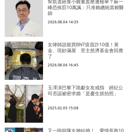
幫凱道絕食小雞量血壓遭檢舉？蘇一
峰恐挨罰10萬諷：只准賴總統當賴醫
師
2026.08.04 14:35
女律師誆能買BNT疫苗詐10億！黃
金、現鈔滿屋 苦主慈濟基金會回應
了
2026.08.06 16:45
玉澤演巴黎下跪獻女友戒指 經紀公
司否認祕密求婚「是慶生抓拍照」
2025.02.05 15:08
又一啦啦隊女神結婚！ 愛情長跑10