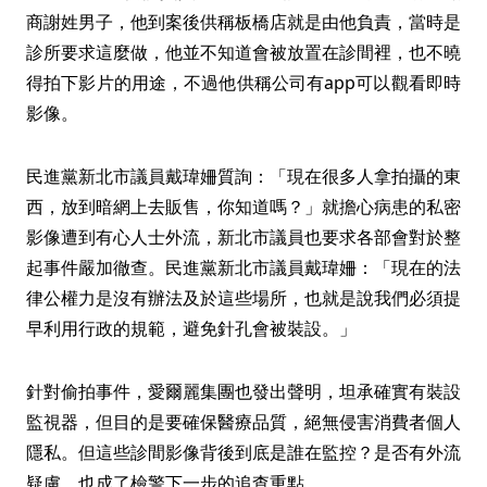
商謝姓男子，他到案後供稱板橋店就是由他負責，當時是
診所要求這麼做，他並不知道會被放置在診間裡，也不曉
得拍下影片的用途，不過他供稱公司有app可以觀看即時
影像。
民進黨新北市議員戴瑋姍質詢：「現在很多人拿拍攝的東
西，放到暗網上去販售，你知道嗎？」就擔心病患的私密
影像遭到有心人士外流，新北市議員也要求各部會對於整
起事件嚴加徹查。民進黨新北市議員戴瑋姍：「現在的法
律公權力是沒有辦法及於這些場所，也就是說我們必須提
早利用行政的規範，避免針孔會被裝設。」
針對偷拍事件，愛爾麗集團也發出聲明，坦承確實有裝設
監視器，但目的是要確保醫療品質，絕無侵害消費者個人
隱私。但這些診間影像背後到底是誰在監控？是否有外流
疑慮，也成了檢警下一步的追查重點。