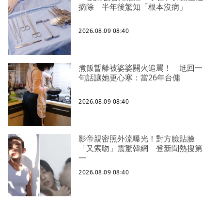
摘除 半年後驚知「根本沒病」
2026.08.09 08:40
煮飯暫離被婆婆關火追罵！ 尪回一
句話讓她更心寒：當26年台傭
2026.08.09 08:40
影帝親密照外流曝光！對方臉貼臉
「又索吻」震驚韓網 登新聞熱搜第
一
2026.08.09 08:40