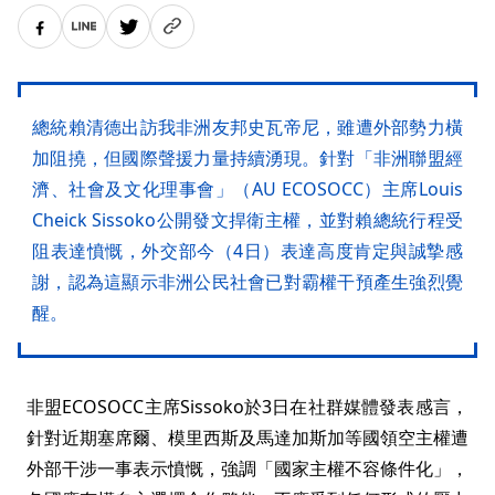
總統賴清德出訪我非洲友邦史瓦帝尼，雖遭外部勢力橫
加阻撓，但國際聲援力量持續湧現。針對「非洲聯盟經
濟、社會及文化理事會」（AU ECOSOCC）主席Louis
Cheick Sissoko公開發文捍衛主權，並對賴總統行程受
阻表達憤慨，外交部今（4日）表達高度肯定與誠摯感
謝，認為這顯示非洲公民社會已對霸權干預產生強烈覺
醒。
非盟ECOSOCC主席Sissoko於3日在社群媒體發表感言，
針對近期塞席爾、模里西斯及馬達加斯加等國領空主權遭
外部干涉一事表示憤慨，強調「國家主權不容條件化」，