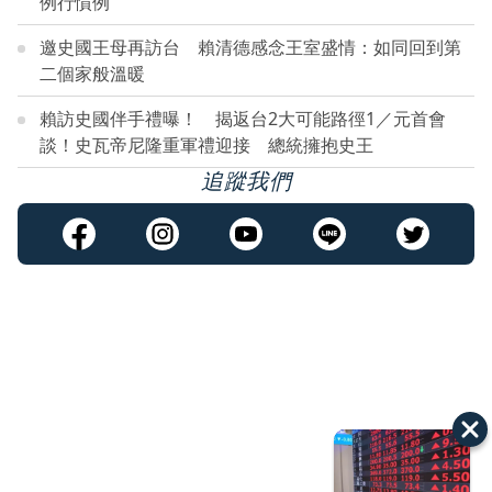
例行慣例
邀史國王母再訪台 賴清德感念王室盛情：如同回到第
二個家般溫暖
賴訪史國伴手禮曝！ 揭返台2大可能路徑1／元首會
談！史瓦帝尼隆重軍禮迎接 總統擁抱史王
追蹤我們