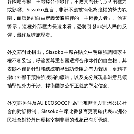
各國應有權自主選擇合作夥伴，不應受到任何形式的壓力
或影響。Sissoko直言，非洲不應被簡化為強權的勢力範
圍，而應是能自由定義策略夥伴的「主權參與者」。他更
警示，這種外部壓力長遠來看，恐將引發非洲人民的反
彈，最終反噬施壓者。
外交部對此指出，Sissoko主席在貼文中明確強調國家主
權不容妥協，呼籲要尊重各國選擇合作夥伴的自主權，其
表態不僅是針對賴總統稍早出訪受阻之有力聲援，更精準
指出外部干預恃強凌弱的癥結，以及充分展現非洲意見領
袖堅拒外力干涉、捍衛國際公平正義的堅定信念。
外交部另注及AU ECOSOCC作為非洲聯盟與非洲公民社
會的對話機制，Sissoko主席此番發言更明確代表非洲公
民社會對於外部霸權宰制非洲的現象已有所覺醒。