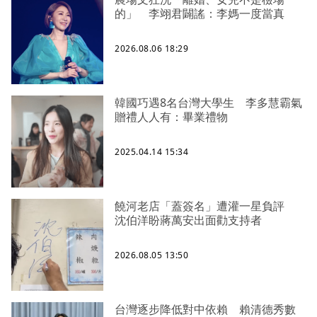
的」 李翊君闢謠：李媽一度當真
2026.08.06 18:29
韓國巧遇8名台灣大學生 李多慧霸氣
贈禮人人有：畢業禮物
2025.04.14 15:34
饒河老店「蓋簽名」遭灌一星負評
沈伯洋盼蔣萬安出面勸支持者
2026.08.05 13:50
台灣逐步降低對中依賴 賴清德秀數