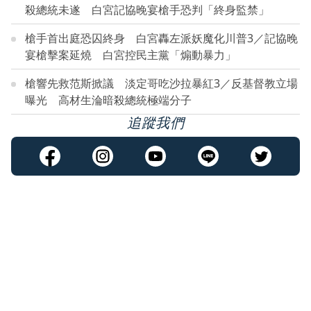
殺總統未遂 白宮記協晚宴槍手恐判「終身監禁」
槍手首出庭恐囚終身 白宮轟左派妖魔化川普3／記協晚
宴槍擊案延燒 白宮控民主黨「煽動暴力」
槍響先救范斯掀議 淡定哥吃沙拉暴紅3／反基督教立場
曝光 高材生淪暗殺總統極端分子
追蹤我們