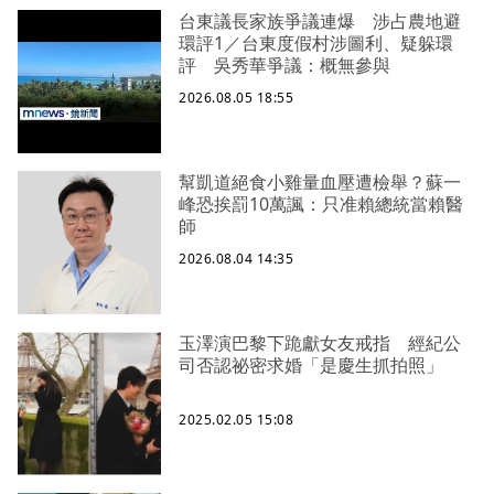
台東議長家族爭議連爆 涉占農地避
環評1／台東度假村涉圖利、疑躲環
評 吳秀華爭議：概無參與
2026.08.05 18:55
幫凱道絕食小雞量血壓遭檢舉？蘇一
峰恐挨罰10萬諷：只准賴總統當賴醫
師
2026.08.04 14:35
玉澤演巴黎下跪獻女友戒指 經紀公
司否認祕密求婚「是慶生抓拍照」
2025.02.05 15:08