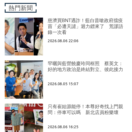
熱門新聞
慈濟買BNT遇詐！藍白昔嗆政府擋疫
苗「必遭天譴」迴力鏢來了 荒謬語
錄一次看
2026.08.06 22:06
罕曬與藍營饒慶玲同框照 蔡英文：
好的地方政治是終結對立、彼此接力
2026.08.05 15:07
只有崔始源能停！本尊好奇找上門親
問：停車可以嗎 新北店員粉樂壞
2026.08.06 16:25