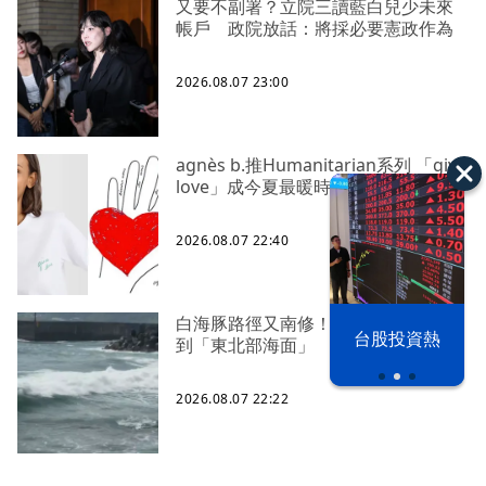
又要不副署？立院三讀藍白兒少未來
帳戶 政院放話：將採必要憲政作為
2026.08.07 23:00
agnès b.推Humanitarian系列 「give
love」成今夏最暖時尚宣言
2026.08.07 22:40
白海豚路徑又南修！ 海警範圍擴增
漢光42演習
台股投資熱
到「東北部海面」
2026.08.07 22:22