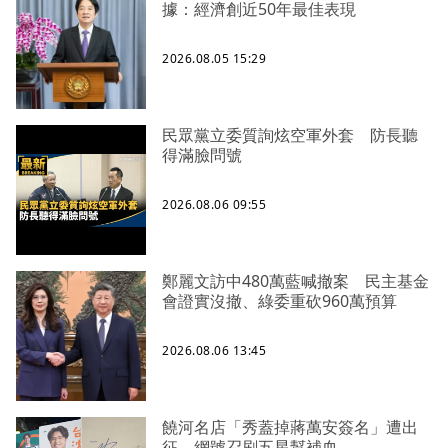
據：經濟創近50年最佳表現
2026.08.05 15:29
民眾黨立委質詢炫空軍外套 防長聽
得滿臉問號
2026.08.06 09:55
鄭麗文訪中480萬藍喊撤案 民主基金
會證實沒撤、綠委重砍960萬預算
2026.08.06 13:45
饒河名店「秀蓋掉蔣萬安簽名」遭出
征 網號召刷五星幫補血