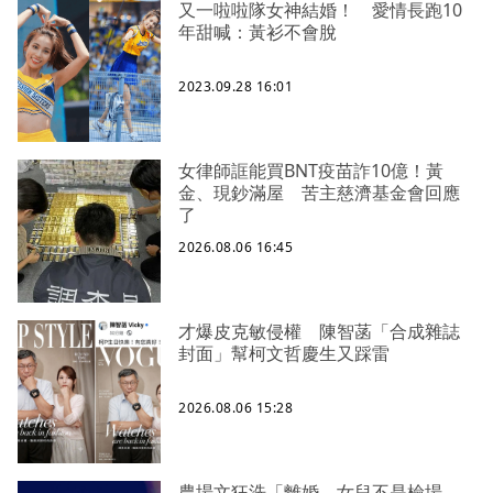
又一啦啦隊女神結婚！ 愛情長跑10
年甜喊：黃衫不會脫
2023.09.28 16:01
女律師誆能買BNT疫苗詐10億！黃
金、現鈔滿屋 苦主慈濟基金會回應
了
2026.08.06 16:45
才爆皮克敏侵權 陳智菡「合成雜誌
封面」幫柯文哲慶生又踩雷
2026.08.06 15:28
農場文狂洗「離婚、女兒不是檢場