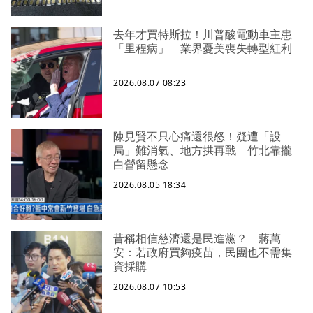
去年才買特斯拉！川普酸電動車主患
「里程病」 業界憂美喪失轉型紅利
2026.08.07 08:23
陳見賢不只心痛還很怒！疑遭「設
局」難消氣、地方拱再戰 竹北靠攏
白營留懸念
2026.08.05 18:34
昔稱相信慈濟還是民進黨？ 蔣萬
安：若政府買夠疫苗，民團也不需集
資採購
2026.08.07 10:53