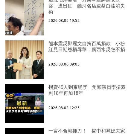
簽」遭出征 饒河名店速祭白漆消失
術
2026.08.05 19:52
熊本震災鄭麗文自掏百萬捐款 小粉
紅見日期怒槓辱華：廣西水災怎不捐
2026.08.06 09:03
拐賣49人到柬埔寨 角頭演員李振豪
判18年再加18年
2026.08.03 12:25
一言不合就揮刀！ 揭中和弒媳夫家