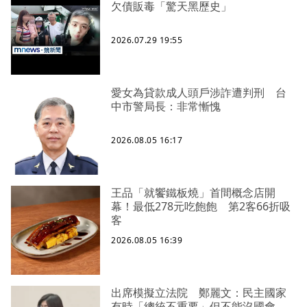
欠債販毒「驚天黑歷史」
2026.07.29 19:55
愛女為貸款成人頭戶涉詐遭判刑 台
中市警局長：非常慚愧
2026.08.05 16:17
王品「就饗鐵板燒」首間概念店開
幕！最低278元吃飽飽 第2客66折吸
客
2026.08.05 16:39
出席模擬立法院 鄭麗文：民主國家
有時「總統不重要」但不能沒國會