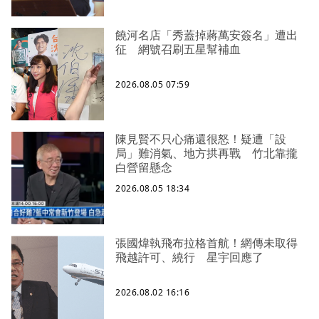
饒河名店「秀蓋掉蔣萬安簽名」遭出
征 網號召刷五星幫補血
2026.08.05 07:59
陳見賢不只心痛還很怒！疑遭「設
局」難消氣、地方拱再戰 竹北靠攏
白營留懸念
2026.08.05 18:34
張國煒執飛布拉格首航！網傳未取得
飛越許可、繞行 星宇回應了
2026.08.02 16:16