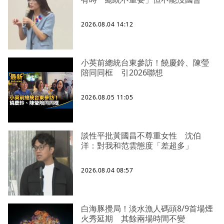
2026.08.04 14:12
小英前總統台東參訪！饒慶鈴、陳瑩
陪同同框 引2026聯想
2026.08.05 11:05
談性平批黃國昌不尊重女性 沈伯
洋：對我和范雲態度「差超多」
2026.08.04 08:57
白海豚攪局！淡水漁人碼頭8/9首場煙
火秀延期 其餘兩場時間不變