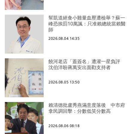
幫凱道絕食小雞量血壓遭檢舉？蘇一
峰恐挨罰10萬諷：只准賴總統當賴醫
師
2026.08.04 14:35
饒河老店「蓋簽名」遭灌一星負評
沈伯洋盼蔣萬安出面勸支持者
2026.08.05 13:50
賴清德批盧秀燕滿意度落後 中市府
拿民調回擊：分數低笑分數高
2026.08.06 08:18