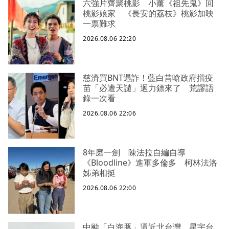
六強片齊聚桃影 小薰《祖先鬼》回
桃影娘家 《長安的荔枝》桃影加映
一票難求
2026.08.06 22:20
慈濟買BNT遇詐！藍白昔嗆政府擋疫
苗「必遭天譴」迴力鏢來了 荒謬語
錄一次看
2026.08.06 22:06
8年磨一劍 陳法拉自編自導
《Bloodline》進軍多倫多 柯林法洛
姊弟相挺
2026.08.06 22:00
中颱「白海豚」逼近北台灣 星宇台