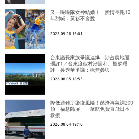
又一啦啦隊女神結婚！ 愛情長跑10
年甜喊：黃衫不會脫
2023.09.28 16:01
台東議長家族爭議連爆 涉占農地避
環評1／台東度假村涉圖利、疑躲環
評 吳秀華爭議：概無參與
2026.08.05 18:55
降低避難所染疫風險！慈濟再急調200
頂「福慧隔屏」 華航免費直飛日本
救援
2026.08.04 19:10