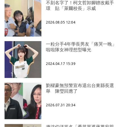
不刻名字了！柯文哲卸腳鐐改戴手
環 貼「萊爾校長」示威
2026.08.05 12:04
一粒分手4年學長男友「痛哭一晚」
啦啦隊女神理想型曝光
2024.04.17 15:39
劉櫂豪無預警宣布退出台東縣長選
舉 陳瑩回應了
2026.07.31 20:34
邀沈伯洋簽名「秀菜單遮蔣萬安親