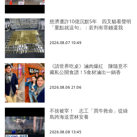
慈濟遭詐10億沉默5年 四叉貓看聲明
「重點就這句」：若判有罪錢還我
2026.08.07 10:49
《請世界吃桌》滷肉爆紅 陳隨意不
藏私公開食譜！5食材滷出一鍋香
2026.08.06 21:06
不捨被宰！ 志工「買牛救命」從綠
島跨海送雲林安養
2026.08.08 13:45