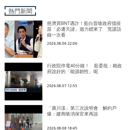
熱門新聞
慈濟買BNT遇詐！藍白昔嗆政府擋疫
苗「必遭天譴」迴力鏢來了 荒謬語
錄一次看
2026.08.06 22:06
行政院停電40分鐘！ 藍委批：賴政
府說好的「能源韌性」呢
2026.08.07 12:55
「廣川漾」第三次說明會 解約戶
爆：建商嗆消保官來再說
2026.08.08 18:45