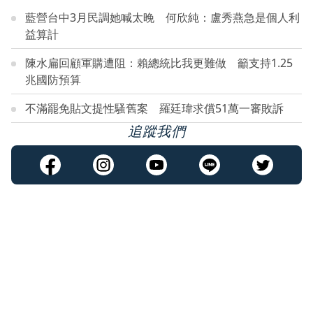
藍營台中3月民調她喊太晚 何欣純：盧秀燕急是個人利
益算計
陳水扁回顧軍購遭阻：賴總統比我更難做 籲支持1.25
兆國防預算
不滿罷免貼文提性騷舊案 羅廷瑋求償51萬一審敗訴
追蹤我們