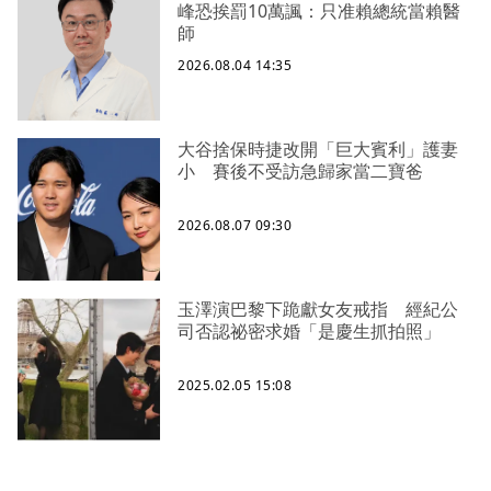
峰恐挨罰10萬諷：只准賴總統當賴醫
師
2026.08.04 14:35
大谷捨保時捷改開「巨大賓利」護妻
小 賽後不受訪急歸家當二寶爸
2026.08.07 09:30
玉澤演巴黎下跪獻女友戒指 經紀公
司否認祕密求婚「是慶生抓拍照」
2025.02.05 15:08