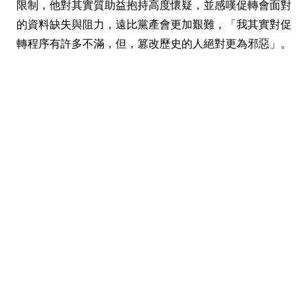
限制，他對其實質助益抱持高度懷疑，並感嘆促轉會面對
的資料缺失與阻力，遠比黨產會更加艱難，「我其實對促
轉程序有許多不滿，但，篡改歷史的人絕對更為邪惡」。