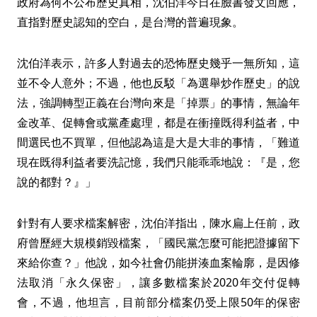
政府為何不公布歷史真相，沈伯洋今日在臉書發文回應，
直指對歷史認知的空白，是台灣的普遍現象。
沈伯洋表示，許多人對過去的恐怖歷史幾乎一無所知，這
並不令人意外；不過，他也反駁「為選舉炒作歷史」的說
法，強調轉型正義在台灣向來是「掉票」的事情，無論年
金改革、促轉會或黨產處理，都是在衝撞既得利益者，中
間選民也不買單，但他認為這是大是大非的事情，「難道
現在既得利益者要洗記憶，我們只能乖乖地說：『是，您
說的都對？』」
針對有人要求檔案解密，沈伯洋指出，陳水扁上任前，政
府曾歷經大規模銷毀檔案，「國民黨怎麼可能把證據留下
來給你查？」他說，如今社會仍能拼湊血案輪廓，是因修
法取消「永久保密」，讓多數檔案於2020年交付促轉
會，不過，他坦言，目前部分檔案仍受上限50年的保密