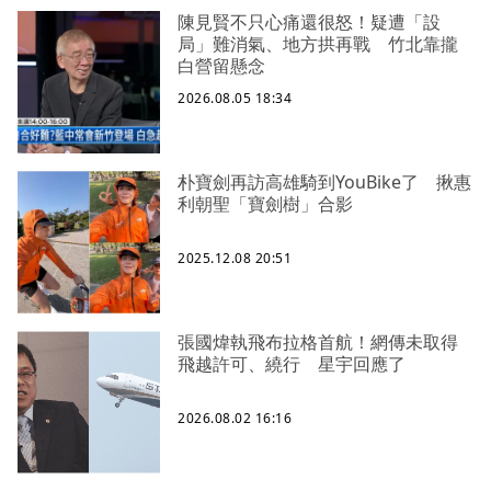
陳見賢不只心痛還很怒！疑遭「設
局」難消氣、地方拱再戰 竹北靠攏
白營留懸念
2026.08.05 18:34
朴寶劍再訪高雄騎到YouBike了 揪惠
利朝聖「寶劍樹」合影
2025.12.08 20:51
張國煒執飛布拉格首航！網傳未取得
飛越許可、繞行 星宇回應了
2026.08.02 16:16