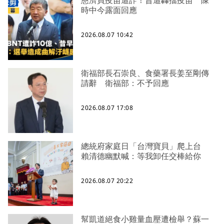
慈濟買疫苗遭詐！昔遭轟擋疫苗 陳
時中今露面回應
2026.08.07 10:42
衛福部長石崇良、食藥署長姜至剛傳
請辭 衛福部：不予回應
2026.08.07 17:08
總統府家庭日「台灣寶貝」爬上台
賴清德幽默喊：等我卸任交棒給你
2026.08.07 20:22
幫凱道絕食小雞量血壓遭檢舉？蘇一