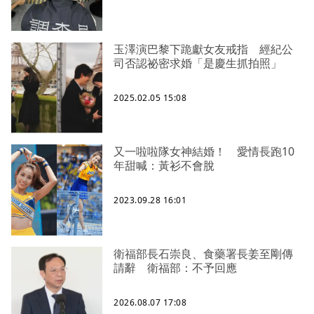
玉澤演巴黎下跪獻女友戒指 經紀公
司否認祕密求婚「是慶生抓拍照」
2025.02.05 15:08
又一啦啦隊女神結婚！ 愛情長跑10
年甜喊：黃衫不會脫
2023.09.28 16:01
衛福部長石崇良、食藥署長姜至剛傳
請辭 衛福部：不予回應
2026.08.07 17:08