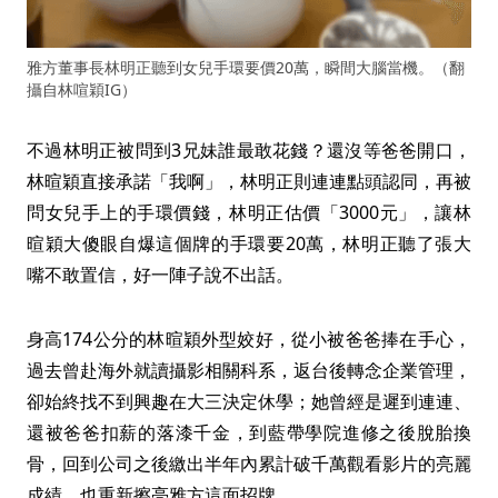
雅方董事長林明正聽到女兒手環要價20萬，瞬間大腦當機。（翻
攝自林喧穎IG）
不過林明正被問到3兄妹誰最敢花錢？還沒等爸爸開口，
林暄穎直接承諾「我啊」，林明正則連連點頭認同，再被
問女兒手上的手環價錢，林明正估價「3000元」，讓林
暄穎大傻眼自爆這個牌的手環要20萬，林明正聽了張大
嘴不敢置信，好一陣子說不出話。
身高174公分的林暄穎外型姣好，從小被爸爸捧在手心，
過去曾赴海外就讀攝影相關科系，返台後轉念企業管理，
卻始終找不到興趣在大三決定休學；她曾經是遲到連連、
還被爸爸扣薪的落漆千金，到藍帶學院進修之後脫胎換
骨，回到公司之後繳出半年內累計破千萬觀看影片的亮麗
成績，也重新擦亮雅方這面招牌。