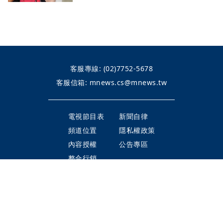
客服專線:
(02)7752-5678
客服信箱:
mnews.cs@mnews.tw
電視節目表
新聞自律
頻道位置
隱私權政策
內容授權
公告專區
整合行銷
©Mirror TV BROADCASTING LTD.