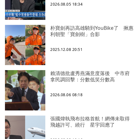
2026.08.05 18:34
朴寶劍再訪高雄騎到YouBike了 揪惠
利朝聖「寶劍樹」合影
2025.12.08 20:51
賴清德批盧秀燕滿意度落後 中市府
拿民調回擊：分數低笑分數高
2026.08.06 08:18
張國煒執飛布拉格首航！網傳未取得
飛越許可、繞行 星宇回應了