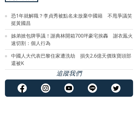
恐1年就解職？李貞秀被點名未放棄中國籍 不甩爭議笑
挺黃國昌
姊弟掀包牌爭議！謝典林開箱700坪豪宅挨轟 謝衣鳯火
速切割：個人行為
中國人大代表巴黎住家遭洗劫 損失2.6億天價珠寶頭部
還被K
追蹤我們