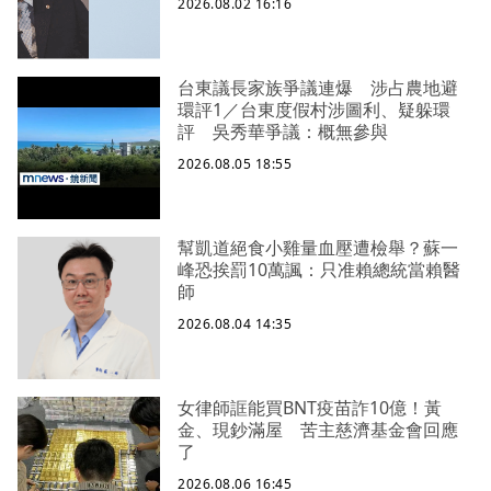
2026.08.02 16:16
台東議長家族爭議連爆 涉占農地避
環評1／台東度假村涉圖利、疑躲環
評 吳秀華爭議：概無參與
2026.08.05 18:55
幫凱道絕食小雞量血壓遭檢舉？蘇一
峰恐挨罰10萬諷：只准賴總統當賴醫
師
2026.08.04 14:35
女律師誆能買BNT疫苗詐10億！黃
金、現鈔滿屋 苦主慈濟基金會回應
了
2026.08.06 16:45