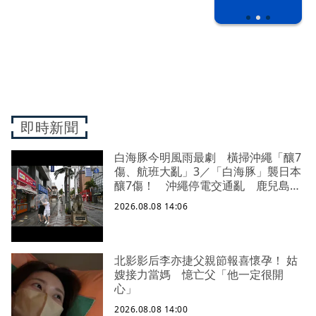
即時新聞
白海豚今明風雨最劇 橫掃沖繩「釀7
傷、航班大亂」3／「白海豚」襲日本
釀7傷！ 沖繩停電交通亂 鹿兒島建
築毀
2026.08.08 14:06
北影影后李亦捷父親節報喜懷孕！ 姑
嫂接力當媽 憶亡父「他一定很開
心」
2026.08.08 14:00