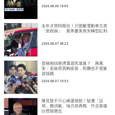
2026.08.06 19:05
去年才買特斯拉！川普酸電動車主患
「里程病」 業界憂美喪失轉型紅利
2026.08.07 08:23
昔稱相信慈濟還是民進黨？ 蔣萬
安：若政府買夠疫苗，民團也不需集
資採購
2026.08.07 10:53
陳見賢不只心痛還很怒！疑遭「設
局」難消氣、地方拱再戰 竹北靠攏
白營留懸念