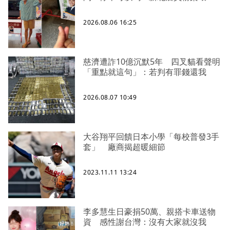
2026.08.06 16:25
慈濟遭詐10億沉默5年 四叉貓看聲明
「重點就這句」：若判有罪錢還我
2026.08.07 10:49
大谷翔平回饋日本小學「每校普發3手
套」 廠商揭超暖細節
2023.11.11 13:24
李多慧生日豪捐50萬、親搭卡車送物
資 感性謝台灣：沒有大家就沒我