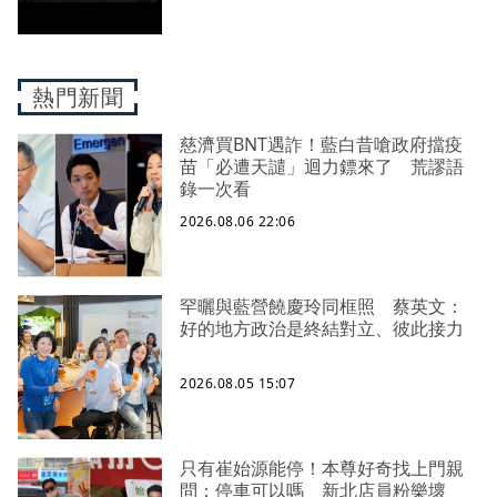
熱門新聞
慈濟買BNT遇詐！藍白昔嗆政府擋疫
苗「必遭天譴」迴力鏢來了 荒謬語
錄一次看
2026.08.06 22:06
罕曬與藍營饒慶玲同框照 蔡英文：
好的地方政治是終結對立、彼此接力
2026.08.05 15:07
只有崔始源能停！本尊好奇找上門親
問：停車可以嗎 新北店員粉樂壞