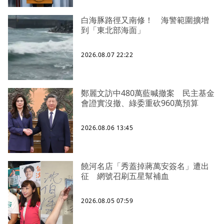
白海豚路徑又南修！ 海警範圍擴增
到「東北部海面」
2026.08.07 22:22
鄭麗文訪中480萬藍喊撤案 民主基金
會證實沒撤、綠委重砍960萬預算
2026.08.06 13:45
饒河名店「秀蓋掉蔣萬安簽名」遭出
征 網號召刷五星幫補血
2026.08.05 07:59