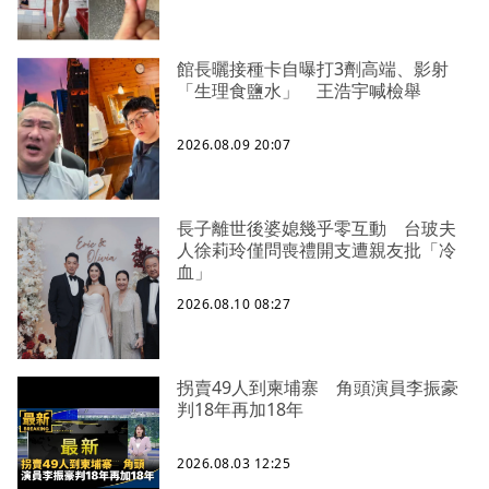
館長曬接種卡自曝打3劑高端、影射
「生理食鹽水」 王浩宇喊檢舉
2026.08.09 20:07
長子離世後婆媳幾乎零互動 台玻夫
人徐莉玲僅問喪禮開支遭親友批「冷
血」
2026.08.10 08:27
拐賣49人到柬埔寨 角頭演員李振豪
判18年再加18年
2026.08.03 12:25