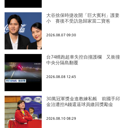
大谷捨保時捷改開「巨大賓利」護妻
小 賽後不受訪急歸家當二寶爸
2026.08.07 09:30
台74轎跑超車失控自撞護欄 又衝撞
中央分隔島翻覆
2026.08.08 12:45
30萬冠軍獎金進教練私帳 前國手邱
金治遭控A錢還逼球員繳回獎勵金
2026.08.10 08:29