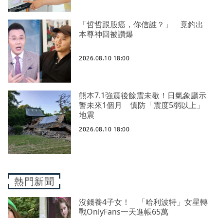
「哲哲跟股癌，你信誰？」 竟釣出
本尊神回被讚爆
2026.08.10 18:00
熊本7.1強震後餘震未歇！日氣象廳示
警未來1個月 慎防「震度5弱以上」
地震
2026.08.10 18:00
熱門新聞
沒錢養4子女！ 「哈利波特」女星轉
戰OnlyFans一天進帳65萬