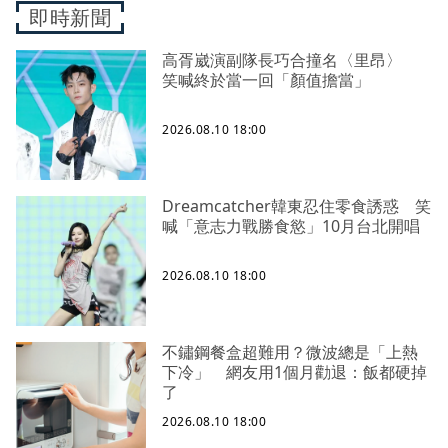
即時新聞
高胥崴演副隊長巧合撞名〈里昂〉
笑喊終於當一回「顏值擔當」
2026.08.10 18:00
Dreamcatcher韓東忍住零食誘惑 笑
喊「意志力戰勝食慾」10月台北開唱
2026.08.10 18:00
不鏽鋼餐盒超難用？微波總是「上熱
下冷」 網友用1個月勸退：飯都硬掉
了
2026.08.10 18:00