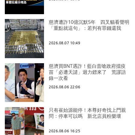
慈濟遭詐10億沉默5年 四叉貓看聲明
「重點就這句」：若判有罪錢還我
2026.08.07 10:49
慈濟買BNT遇詐！藍白昔嗆政府擋疫
苗「必遭天譴」迴力鏢來了 荒謬語
錄一次看
2026.08.06 22:06
只有崔始源能停！本尊好奇找上門親
問：停車可以嗎 新北店員粉樂壞
2026.08.06 16:25