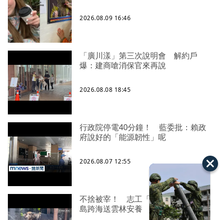
2026.08.09 16:46
「廣川漾」第三次說明會 解約戶
爆：建商嗆消保官來再說
2026.08.08 18:45
行政院停電40分鐘！ 藍委批：賴政
府說好的「能源韌性」呢
2026.08.07 12:55
不捨被宰！ 志工「買牛救命」從綠
島跨海送雲林安養