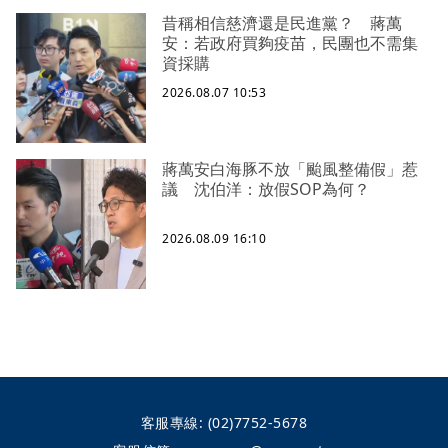
昔稱相信慈濟還是民進黨？ 蔣萬
安：若政府買夠疫苗，民團也不需集
資採購
2026.08.07 10:53
蔣萬安白海豚不放「颱風整備假」惹
議 沈伯洋：放假SOP為何？
2026.08.09 16:10
客服專線:
(02)7752-5678