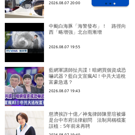
2026.08.07 20:00
中颱白海豚「海警發布」！ 路徑向
西「略增強」北台雨漸增
2026.08.07 19:55
藍網軍講師扯共諜！暗網買個資成恐
嚇武器？藍白文宣瘋AI！中共大追稅
富豪急逃？
2026.08.07 19:43
慈濟挨詐十億／神鬼律師陳昱瑄被爆
是台中市府法律顧問 法制局稱檔案
誤植：5年前未再聘
2026.08.07 19:40