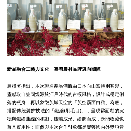
新品融合工藝與文化 臺灣農村品牌邁向國際
農糧署指出，本次聯名產品酒瓶由日本向山窯特別客製，
靈感取自笠間燒源於江戶時代的古樸風格，設計成穩定俐
落的瓶身，再以象徵茨城天空的「茨空霧面白釉」為底，
搭配傳統裝飾技法的「鐵繪(刷毛目)」，呈現霧面釉的沉
穩與鐵繪曲線的和諧，轆轤成形、繪飾而成，既能收藏也
兼具實用性；而參與本次合作對象都是屢獲國內外獎項肯