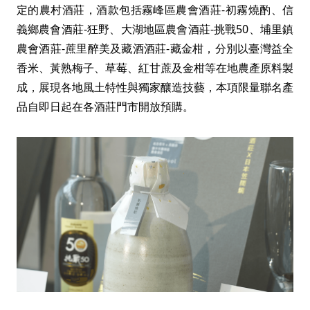
定的農村酒莊，酒款包括霧峰區農會酒莊-初霧燒酌、信
義鄉農會酒莊-狂野、大湖地區農會酒莊-挑戰50、埔里鎮
農會酒莊-蔗里醉美及藏酒酒莊-藏金柑，分別以臺灣益全
香米、黃熟梅子、草莓、紅甘蔗及金柑等在地農產原料製
成，展現各地風土特性與獨家釀造技藝，本項限量聯名產
品自即日起在各酒莊門市開放預購。