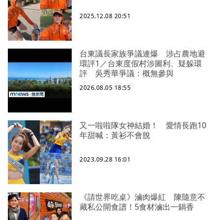
2025.12.08 20:51
台東議長家族爭議連爆 涉占農地避
環評1／台東度假村涉圖利、疑躲環
評 吳秀華爭議：概無參與
2026.08.05 18:55
又一啦啦隊女神結婚！ 愛情長跑10
年甜喊：黃衫不會脫
2023.09.28 16:01
《請世界吃桌》滷肉爆紅 陳隨意不
藏私公開食譜！5食材滷出一鍋香