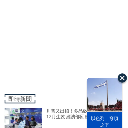
即時新聞
川普又出招！多晶矽產品課15%關稅
12月生效 經濟部回應了
以色列 穹頂
漢光42演習
台股投資熱
之下