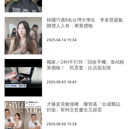
韓國巧遇8名台灣大學生 李多慧霸氣
贈禮人人有：畢業禮物
2025.04.14 15:34
獨家／24H不打烊「回收手機」靠AI精
算價格！ 民眾驚：比店面划算
2026.08.05 18:45
才爆皮克敏侵權 陳智菡「合成雜誌
封面」幫柯文哲慶生又踩雷
2026.08.06 15:28