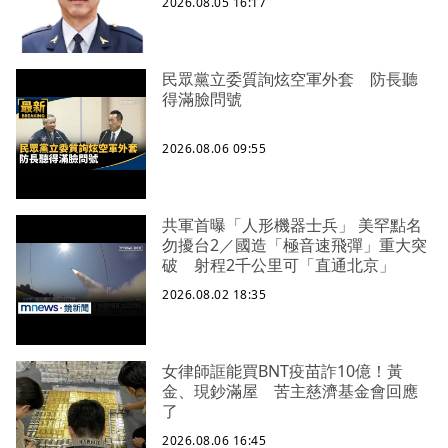
2026.08.05 16:17
民眾黨立委質詢炫空軍外套 防長聽
得滿臉問號
2026.08.06 09:55
共軍首曝「人形機器士兵」 美罕點名
勿擾台2／國造「極音速飛彈」重大突
破 射程2千公里可「直通北京」
2026.08.02 18:35
女律師誆能買BNT疫苗詐10億！黃
金、現鈔滿屋 苦主慈濟基金會回應
了
2026.08.06 16:45