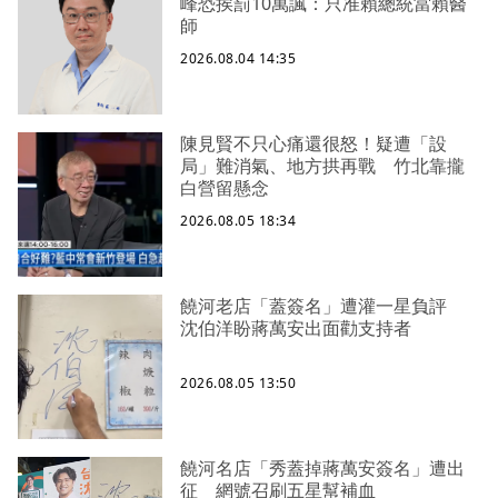
峰恐挨罰10萬諷：只准賴總統當賴醫
師
2026.08.04 14:35
陳見賢不只心痛還很怒！疑遭「設
局」難消氣、地方拱再戰 竹北靠攏
白營留懸念
2026.08.05 18:34
饒河老店「蓋簽名」遭灌一星負評
沈伯洋盼蔣萬安出面勸支持者
2026.08.05 13:50
饒河名店「秀蓋掉蔣萬安簽名」遭出
征 網號召刷五星幫補血