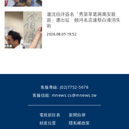
邀沈伯洋簽名「秀菜單遮蔣萬安親
簽」遭出征 饒河名店速祭白漆消失
術
2026.08.05 19:52
客服專線:
(02)7752-5678
客服信箱:
mnews.cs@mnews.tw
電視節目表
新聞自律
頻道位置
隱私權政策