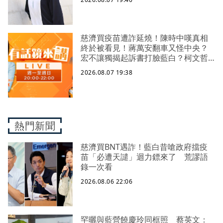
慈濟買疫苗遭詐延燒！陳時中嘆真相
終於被看見！蔣萬安翻車又怪中央？
宏不讓獨揭起訴書打臉藍白？柯文哲
生日嚇一大跳忘記腳傷？虐童案再
2026.08.07 19:38
爆！北市府突襲稽查變套招？
熱門新聞
慈濟買BNT遇詐！藍白昔嗆政府擋疫
苗「必遭天譴」迴力鏢來了 荒謬語
錄一次看
2026.08.06 22:06
罕曬與藍營饒慶玲同框照 蔡英文：