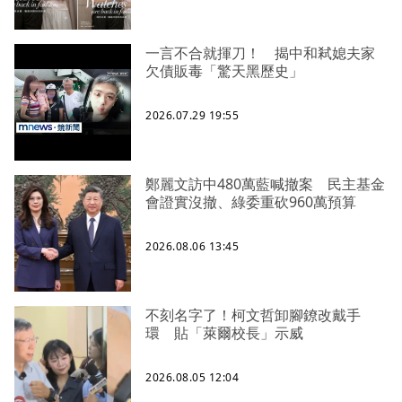
一言不合就揮刀！ 揭中和弒媳夫家
欠債販毒「驚天黑歷史」
2026.07.29 19:55
鄭麗文訪中480萬藍喊撤案 民主基金
會證實沒撤、綠委重砍960萬預算
2026.08.06 13:45
不刻名字了！柯文哲卸腳鐐改戴手
環 貼「萊爾校長」示威
2026.08.05 12:04