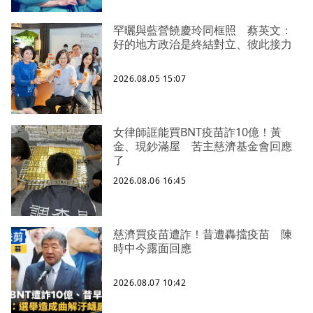
罕曬與藍營饒慶玲同框照 蔡英文：
好的地方政治是終結對立、彼此接力
2026.08.05 15:07
女律師誆能買BNT疫苗詐10億！黃
金、現鈔滿屋 苦主慈濟基金會回應
了
2026.08.06 16:45
慈濟買疫苗遭詐！昔遭轟擋疫苗 陳
時中今露面回應
2026.08.07 10:42