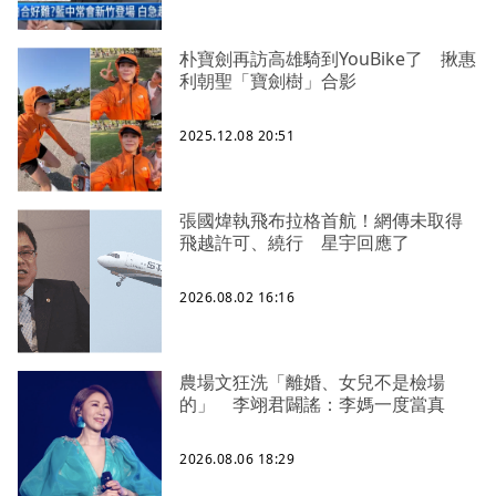
朴寶劍再訪高雄騎到YouBike了 揪惠
利朝聖「寶劍樹」合影
2025.12.08 20:51
張國煒執飛布拉格首航！網傳未取得
飛越許可、繞行 星宇回應了
2026.08.02 16:16
農場文狂洗「離婚、女兒不是檢場
的」 李翊君闢謠：李媽一度當真
2026.08.06 18:29