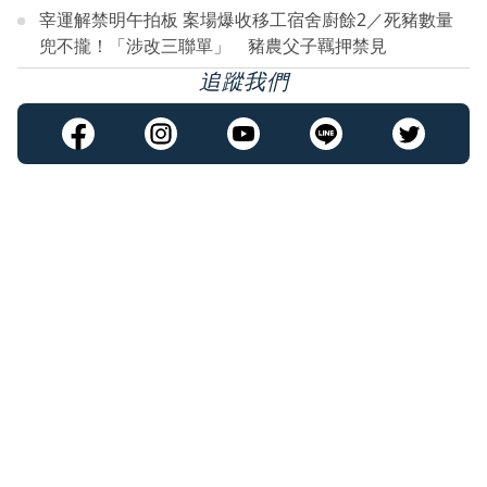
宰運解禁明午拍板 案場爆收移工宿舍廚餘2／死豬數量
兜不攏！「涉改三聯單」 豬農父子羈押禁見
追蹤我們