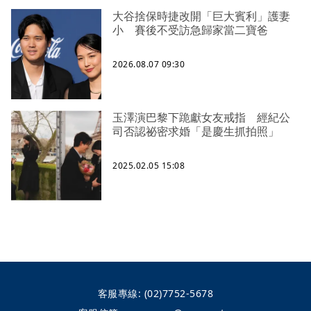
大谷捨保時捷改開「巨大賓利」護妻
小 賽後不受訪急歸家當二寶爸
2026.08.07 09:30
玉澤演巴黎下跪獻女友戒指 經紀公
司否認祕密求婚「是慶生抓拍照」
2025.02.05 15:08
客服專線:
(02)7752-5678