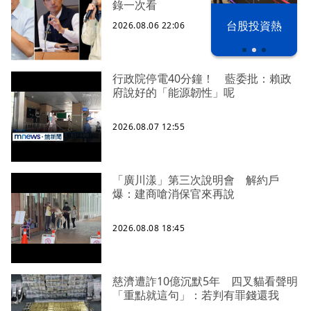
錄一次看
漢光42演習
台股投資熱
2026.08.06 22:06
行政院停電40分鐘！ 藍委批：賴政
府說好的「能源韌性」呢
2026.08.07 12:55
「廣川漾」第三次說明會 解約戶
爆：建商嗆消保官來再說
2026.08.08 18:45
慈濟遭詐10億沉默5年 四叉貓看聲明
「重點就這句」：若判有罪錢還我