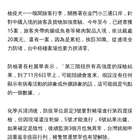
檢疫犬一一嗅聞旅客行李，關務署在金門小三通口岸，針
對中國入境的旅客及貨物加強查驗。今年至今，已經查獲
15案，旅客夾帶肉腸或魚卷等豬肉製品入境，依法裁處
20萬元。還有一案，因為是累犯，挨罰30萬。從邊境全
力防堵，台中梧棲案場也要力拼清零。
防檢署長杜麗華表示，「第三階段所有高強度的採檢結
果，到了11月6日早上，可能陸續會進來。假設沒有任何
顯示有病毒活動的跡象或外擴跡象的話，這可能就是句點
的一個數據。」
化學兵清消後，防疫單位原定3號要對豬場進行第四度採
檢，但因現場還沒乾燥，5號才能進行，6號結果出爐。
如果確定是陰性，後續監測3個月也無異常，台灣就能申
請重返非疫區行列，豬隻禁運禁宰也有望解除。