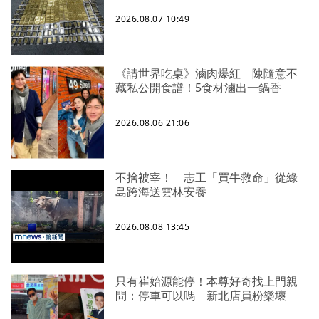
2026.08.07 10:49
《請世界吃桌》滷肉爆紅 陳隨意不
藏私公開食譜！5食材滷出一鍋香
2026.08.06 21:06
不捨被宰！ 志工「買牛救命」從綠
島跨海送雲林安養
2026.08.08 13:45
只有崔始源能停！本尊好奇找上門親
問：停車可以嗎 新北店員粉樂壞