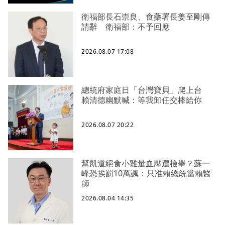
衛福部長石崇良、食藥署長姜至剛傳
請辭 衛福部：不予回應
2026.08.07 17:08
總統府家庭日「台灣寶貝」爬上台
賴清德幽默喊：等我卸任交棒給你
2026.08.07 20:22
幫凱道絕食小雞量血壓遭檢舉？蘇一
峰恐挨罰10萬諷：只准賴總統當賴醫
師
2026.08.04 14:35