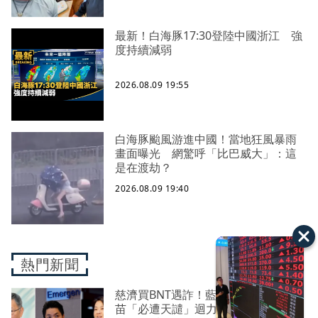
最新！白海豚17:30登陸中國浙江 強
度持續減弱
2026.08.09 19:55
白海豚颱風游進中國！當地狂風暴雨
畫面曝光 網驚呼「比巴威大」：這
是在渡劫？
2026.08.09 19:40
熱門新聞
慈濟買BNT遇詐！藍白昔嗆政府擋疫
苗「必遭天譴」迴力鏢來了 荒謬語