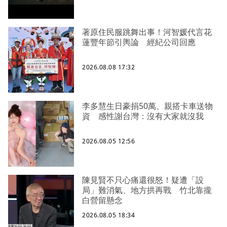
著原住民服跳舞出事！河智媛代言花
蓮豐年節引輿論 經紀公司回應
2026.08.08 17:32
李多慧生日豪捐50萬、親搭卡車送物
資 感性謝台灣：沒有大家就沒我
2026.08.05 12:56
陳見賢不只心痛還很怒！疑遭「設
局」難消氣、地方拱再戰 竹北靠攏
白營留懸念
2026.08.05 18:34