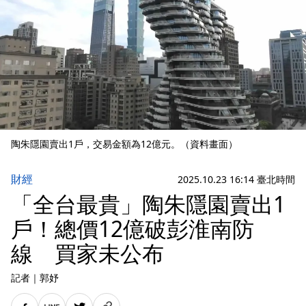
陶朱隱園賣出1戶，交易金額為12億元。（資料畫面）
財經
2025.10.23 16:14 臺北時間
「全台最貴」陶朱隱園賣出1
戶！總價12億破彭淮南防
線 買家未公布
記者
｜
郭妤