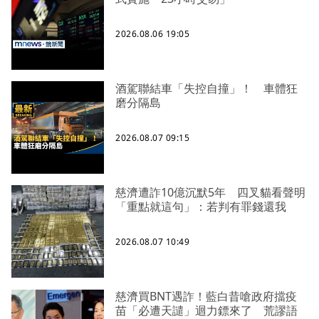
2026.08.06 19:05
酒駕聯結車「失控自撞」！ 車體狂
磨分隔島
2026.08.07 09:15
慈濟遭詐10億沉默5年 四叉貓看聲明
「重點就這句」：若判有罪錢還我
2026.08.07 10:49
慈濟買BNT遇詐！藍白昔嗆政府擋疫
苗「必遭天譴」迴力鏢來了 荒謬語