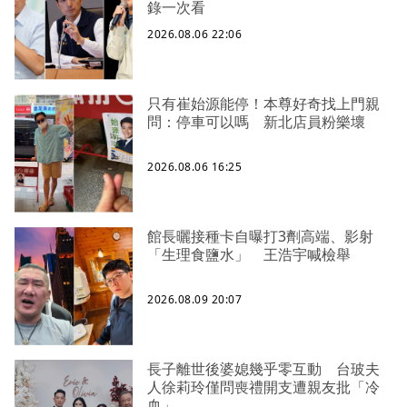
錄一次看
2026.08.06 22:06
只有崔始源能停！本尊好奇找上門親
問：停車可以嗎 新北店員粉樂壞
2026.08.06 16:25
館長曬接種卡自曝打3劑高端、影射
「生理食鹽水」 王浩宇喊檢舉
2026.08.09 20:07
長子離世後婆媳幾乎零互動 台玻夫
人徐莉玲僅問喪禮開支遭親友批「冷
血」