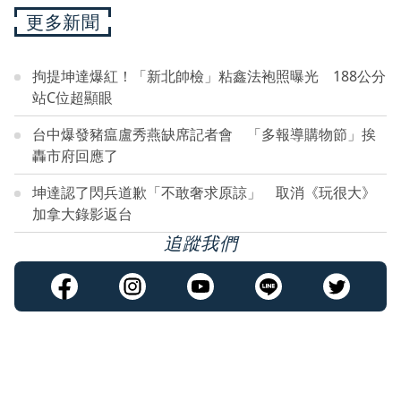
更多新聞
拘提坤達爆紅！「新北帥檢」粘鑫法袍照曝光 188公分
站C位超顯眼
台中爆發豬瘟盧秀燕缺席記者會 「多報導購物節」挨
轟市府回應了
坤達認了閃兵道歉「不敢奢求原諒」 取消《玩很大》
加拿大錄影返台
追蹤我們