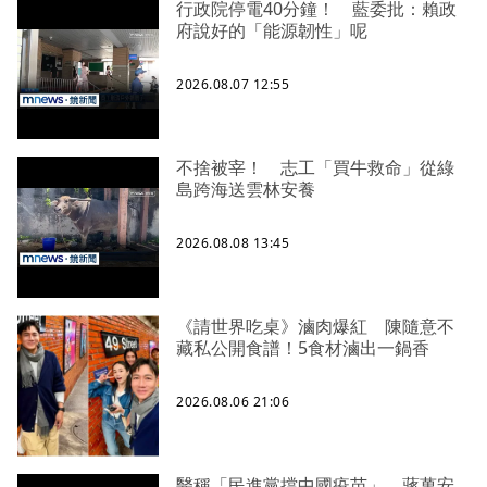
行政院停電40分鐘！ 藍委批：賴政
府說好的「能源韌性」呢
2026.08.07 12:55
不捨被宰！ 志工「買牛救命」從綠
島跨海送雲林安養
2026.08.08 13:45
《請世界吃桌》滷肉爆紅 陳隨意不
藏私公開食譜！5食材滷出一鍋香
2026.08.06 21:06
醫稱「民進黨擋中國疫苗」 蔣萬安