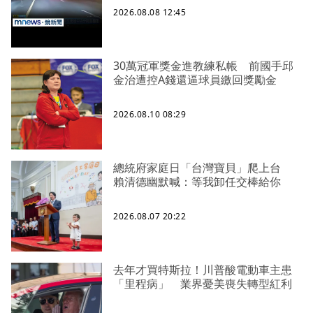
2026.08.08 12:45
30萬冠軍獎金進教練私帳 前國手邱
金治遭控A錢還逼球員繳回獎勵金
2026.08.10 08:29
總統府家庭日「台灣寶貝」爬上台
賴清德幽默喊：等我卸任交棒給你
2026.08.07 20:22
去年才買特斯拉！川普酸電動車主患
「里程病」 業界憂美喪失轉型紅利