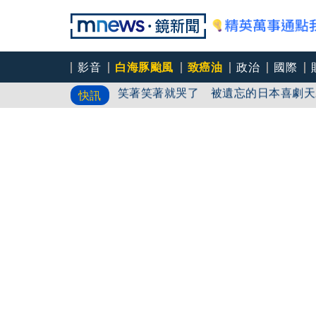
影音
白海豚颱風
致癌油
政治
國際
笑著笑著就哭了 被遺忘的日本喜劇天
快訊
角頭大哥變身親情喜劇 羅志祥噴貢丸
《影后》曾莞婷降臨雄影 化身夢露玩