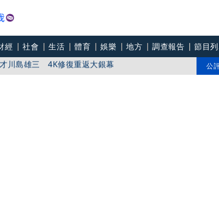
財經
社會
生活
體育
娛樂
地方
調查報告
節目列
才川島雄三 4K修復重返大銀幕
爽打王識賢「神臉黏飯粒」 喜提「搞笑MVP」
公
「觀落陰」：濁水溪以南都是我粉絲