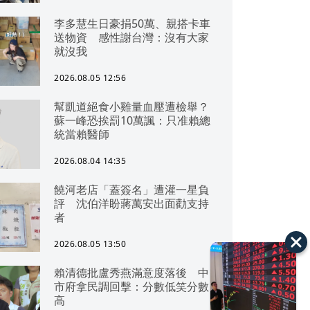
李多慧生日豪捐50萬、親搭卡車
送物資 感性謝台灣：沒有大家
就沒我
2026.08.05 12:56
幫凱道絕食小雞量血壓遭檢舉？
蘇一峰恐挨罰10萬諷：只准賴總
統當賴醫師
2026.08.04 14:35
饒河老店「蓋簽名」遭灌一星負
評 沈伯洋盼蔣萬安出面勸支持
者
2026.08.05 13:50
賴清德批盧秀燕滿意度落後 中
市府拿民調回擊：分數低笑分數
高