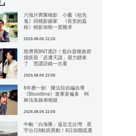
聞
六強片齊聚桃影 小薰《祖先
鬼》回桃影娘家 《長安的荔
枝》桃影加映一票難求
2026.08.06 22:20
慈濟買BNT遇詐！藍白昔嗆政府
擋疫苗「必遭天譴」迴力鏢來
了 荒謬語錄一次看
2026.08.06 22:06
8年磨一劍 陳法拉自編自導
《Bloodline》進軍多倫多 柯
林法洛姊弟相挺
2026.08.06 22:00
中颱「白海豚」逼近北台灣 星
宇台日8航班異動！8日加開疏運