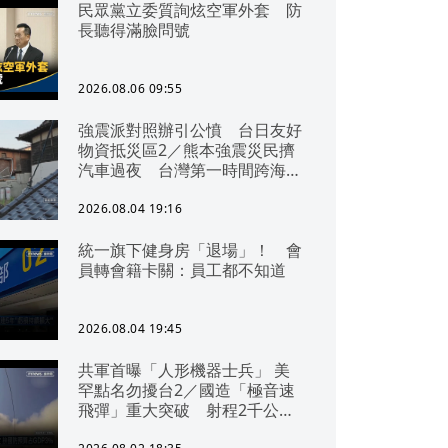
民眾黨立委質詢炫空軍外套 防
長聽得滿臉問號
2026.08.06 09:55
強震派對照辦引公憤 台日友好
物資抵災區2／熊本強震災民擠
汽車過夜 台灣第一時間跨海急
援
2026.08.04 19:16
統一旗下健身房「退場」！ 會
員轉會籍卡關：員工都不知道
2026.08.04 19:45
共軍首曝「人形機器士兵」 美
罕點名勿擾台2／國造「極音速
飛彈」重大突破 射程2千公里
可「直通北京」