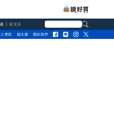
表
看更多
評人專區
鏡主播
關於我們