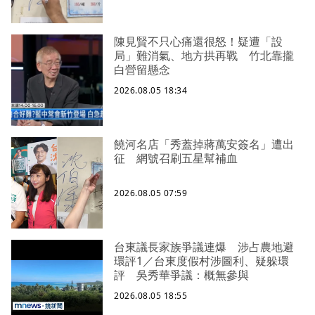
陳見賢不只心痛還很怒！疑遭「設
局」難消氣、地方拱再戰 竹北靠攏
白營留懸念
2026.08.05 18:34
饒河名店「秀蓋掉蔣萬安簽名」遭出
征 網號召刷五星幫補血
2026.08.05 07:59
台東議長家族爭議連爆 涉占農地避
環評1／台東度假村涉圖利、疑躲環
評 吳秀華爭議：概無參與
2026.08.05 18:55