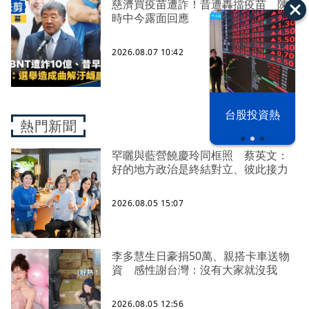
慈濟買疫苗遭詐！昔遭轟擋疫苗 陳
時中今露面回應
2026.08.07 10:42
以色列 穹頂
台股投資熱
之下
熱門新聞
罕曬與藍營饒慶玲同框照 蔡英文：
好的地方政治是終結對立、彼此接力
2026.08.05 15:07
李多慧生日豪捐50萬、親搭卡車送物
資 感性謝台灣：沒有大家就沒我
2026.08.05 12:56