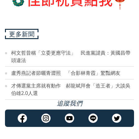
更多新聞
柯文哲昔稱「立委更應守法」 民進黨譴責：黃國昌帶
頭違法
盧秀燕記者節曬青澀照 「合影林青霞」驚豔網友
才傳選黨主席就有動作 郝龍斌拜會「造王者」大談吳
伯雄2.0人選
追蹤我們