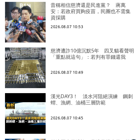
昔稱相信慈濟還是民進黨？ 蔣萬
安：若政府買夠疫苗，民團也不需集
資採購
2026.08.07 10:53
慈濟遭詐10億沉默5年 四叉貓看聲明
「重點就這句」：若判有罪錢還我
2026.08.07 10:49
漢光DAY3！ 淡水河阻絕演練 鋼刺
蝟、漁網、油桶三層防範
2026.08.07 10:45