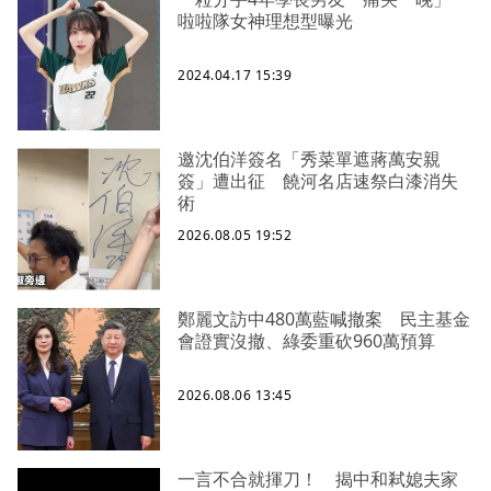
啦啦隊女神理想型曝光
2024.04.17 15:39
邀沈伯洋簽名「秀菜單遮蔣萬安親
簽」遭出征 饒河名店速祭白漆消失
術
2026.08.05 19:52
鄭麗文訪中480萬藍喊撤案 民主基金
會證實沒撤、綠委重砍960萬預算
2026.08.06 13:45
一言不合就揮刀！ 揭中和弒媳夫家