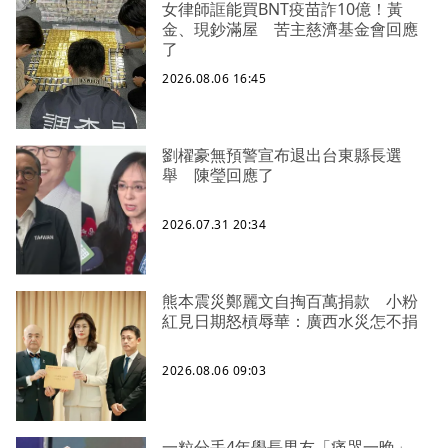
女律師誆能買BNT疫苗詐10億！黃
金、現鈔滿屋 苦主慈濟基金會回應
了
2026.08.06 16:45
劉櫂豪無預警宣布退出台東縣長選
舉 陳瑩回應了
2026.07.31 20:34
熊本震災鄭麗文自掏百萬捐款 小粉
紅見日期怒槓辱華：廣西水災怎不捐
2026.08.06 09:03
一粒分手4年學長男友「痛哭一晚」