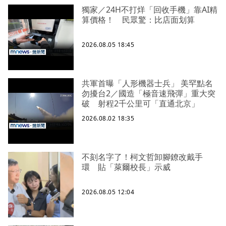
獨家／24H不打烊「回收手機」靠AI精
算價格！ 民眾驚：比店面划算
2026.08.05 18:45
共軍首曝「人形機器士兵」 美罕點名
勿擾台2／國造「極音速飛彈」重大突
破 射程2千公里可「直通北京」
2026.08.02 18:35
不刻名字了！柯文哲卸腳鐐改戴手
環 貼「萊爾校長」示威
2026.08.05 12:04