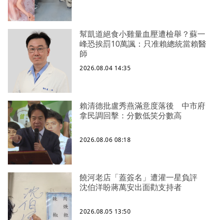
幫凱道絕食小雞量血壓遭檢舉？蘇一
峰恐挨罰10萬諷：只准賴總統當賴醫
師
2026.08.04 14:35
賴清德批盧秀燕滿意度落後 中市府
拿民調回擊：分數低笑分數高
2026.08.06 08:18
饒河老店「蓋簽名」遭灌一星負評
沈伯洋盼蔣萬安出面勸支持者
2026.08.05 13:50