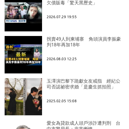
欠債販毒「驚天黑歷史」
2026.07.29 19:55
拐賣49人到柬埔寨 角頭演員李振豪
判18年再加18年
2026.08.03 12:25
玉澤演巴黎下跪獻女友戒指 經紀公
司否認祕密求婚「是慶生抓拍照」
2025.02.05 15:08
愛女為貸款成人頭戶涉詐遭判刑 台
中市警局長：非常慚愧