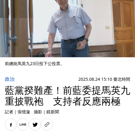
前總統馬英九23日投下公投票。
政治
2025.08.24 15:10 臺北時間
藍黨揆難產！前藍委提馬英九
重披戰袍 支持者反應兩極
記者
｜
張憶漩
攝影
｜
鏡新聞