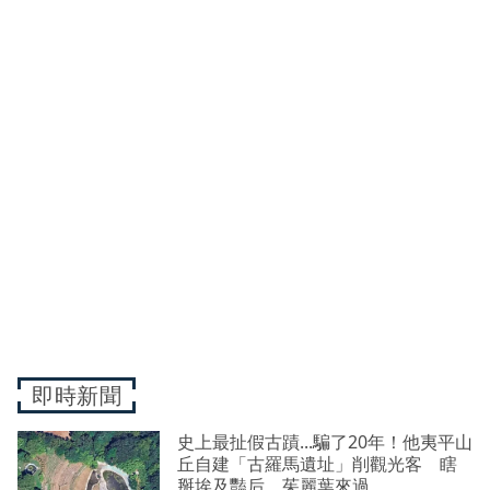
即時新聞
史上最扯假古蹟...騙了20年！他夷平山
丘自建「古羅馬遺址」削觀光客 瞎
掰埃及豔后、茱麗葉來過