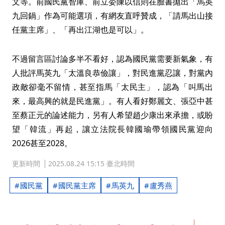
文等。前國民黨智庫、前立委陳以信則在臉書拋出「馬英
九回鍋」作為可能選項，有網友直呼贊成，「請馬出山接
任黨主席」、「再出江湖也是可以」。
不過留言區討論多半不看好，認為國民黨需要新氣象，有
人批評馬英九「太溫良恭儉讓」，對民進黨忍讓，對黨內
政敵卻毫不留情，甚至指馬「太民主」，認為「叫馬出
來，最高興的就是民進黨」。有人看好鄭麗文、張亞中甚
至蔡正元的論述能力，另有人希望趙少康出來承擔，或盼
望「韓流」再起，讓立法院長韓國瑜帶領國民黨迎向
2026甚至2028。
更新時間
2025.08.24 15:15 臺北時間
國民黨
國民黨主席
馬英九
盧秀燕