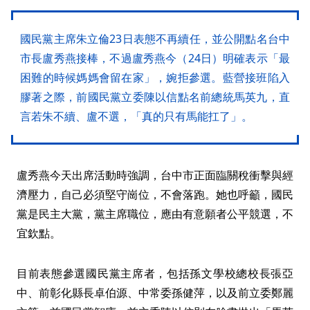
國民黨主席朱立倫23日表態不再續任，並公開點名台中
市長盧秀燕接棒，不過盧秀燕今（24日）明確表示「最
困難的時候媽媽會留在家」，婉拒參選。藍營接班陷入
膠著之際，前國民黨立委陳以信點名前總統馬英九，直
言若朱不續、盧不選，「真的只有馬能扛了」。
盧秀燕今天出席活動時強調，台中市正面臨關稅衝擊與經
濟壓力，自己必須堅守崗位，不會落跑。她也呼籲，國民
黨是民主大黨，黨主席職位，應由有意願者公平競選，不
宜欽點。
目前表態參選國民黨主席者，包括孫文學校總校長張亞
中、前彰化縣長卓伯源、中常委孫健萍，以及前立委鄭麗