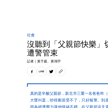
社會
沒聽到「父親節快樂」
遭警管束
記者
｜
黃于庭
、黃鴻宇
真的是辛酸父親節，新北市三重一名爸爸昨（
大聲叫囂，吵得鄰居受不了，只好報警。到
因為經濟壓力讓他情緒不穩，在父親節這天