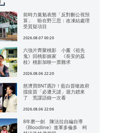
聞
前時力黨魁表態「反對刪公視預
算」 盼在野三思：改凍結處理
受質疑項目
2026.08.07 00:20
六強片齊聚桃影 小薰《祖先
鬼》回桃影娘家 《長安的荔
枝》桃影加映一票難求
2026.08.06 22:20
慈濟買BNT遇詐！藍白昔嗆政府
擋疫苗「必遭天譴」迴力鏢來
了 荒謬語錄一次看
2026.08.06 22:06
8年磨一劍 陳法拉自編自導
《Bloodline》進軍多倫多 柯