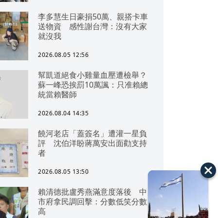
李多慧生日豪捐50萬、親搭卡車
送物資 感性謝台灣：沒有大家
就沒我
2026.08.05 12:56
幫凱道絕食小雞量血壓遭檢舉？
蘇一峰恐挨罰10萬諷：只准賴總
統當賴醫師
2026.08.04 14:35
饒河老店「蓋簽名」遭灌一星負
評 沈伯洋盼蔣萬安出面勸支持
者
2026.08.05 13:50
賴清德批盧秀燕滿意度落後 中
市府拿民調回擊：分數低笑分數
高