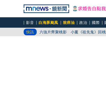
影音
白海豚颱風
致癌油
政治
國際
前時力黨魁表態「反對刪公視預算」 
快訊
六強片齊聚桃影 小薰《祖先鬼》回桃
慈濟買BNT遇詐！藍白昔嗆政府擋疫