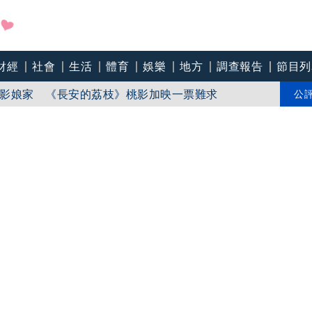
財經
社會
生活
體育
娛樂
地方
調查報告
節目列
盼在野三思：改凍結處理受質疑項目
影娘家 《長安的荔枝》桃影加映一票難求
公
苗「必遭天譴」迴力鏢來了 荒謬語錄一次看