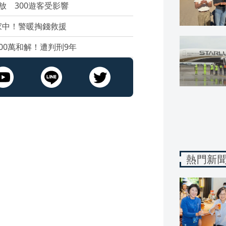
放 300遊客受影響
家中！警暖掏錢救援
00萬和解！遭判刑9年
熱門新