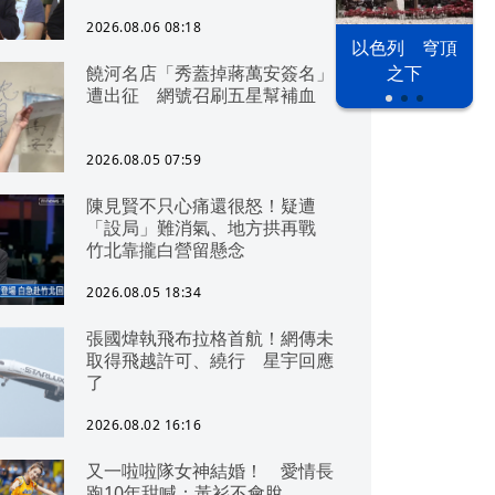
2026.08.06 08:18
以色列 穹頂
饒河名店「秀蓋掉蔣萬安簽名」
之下
遭出征 網號召刷五星幫補血
2026.08.05 07:59
陳見賢不只心痛還很怒！疑遭
「設局」難消氣、地方拱再戰
竹北靠攏白營留懸念
2026.08.05 18:34
張國煒執飛布拉格首航！網傳未
取得飛越許可、繞行 星宇回應
了
2026.08.02 16:16
又一啦啦隊女神結婚！ 愛情長
跑10年甜喊：黃衫不會脫