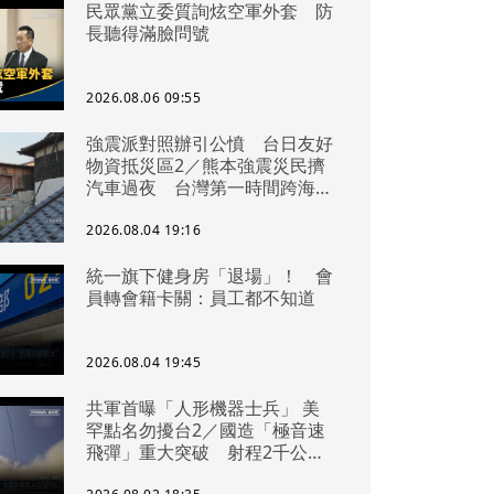
民眾黨立委質詢炫空軍外套 防
長聽得滿臉問號
2026.08.06 09:55
強震派對照辦引公憤 台日友好
物資抵災區2／熊本強震災民擠
汽車過夜 台灣第一時間跨海急
援
2026.08.04 19:16
統一旗下健身房「退場」！ 會
員轉會籍卡關：員工都不知道
2026.08.04 19:45
共軍首曝「人形機器士兵」 美
罕點名勿擾台2／國造「極音速
飛彈」重大突破 射程2千公里
可「直通北京」