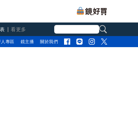
表
看更多
評人專區
鏡主播
關於我們