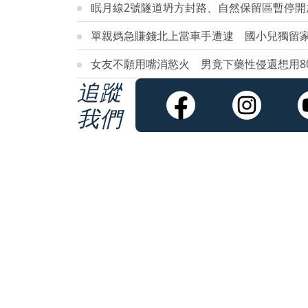
眠月線2號隧道坍方封路、自然保留區暫停開
單親媽急賺錢北上當車手遭逮 國小兒獨留
女友不願用嘴消慾火 男竟下藥性侵還想用8
追蹤
我們