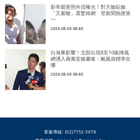
影帝親密照外流曝光！對方臉貼臉
「又索吻」震驚韓網 登新聞熱搜第
一
2026.08.09 08:40
白海豚影響！北部出現8至10級陣風
網湧入蔣萬安臉書嗆：颱風假標準在
哪
2026.08.09 08:40
客服專線:
(02)7752-5678