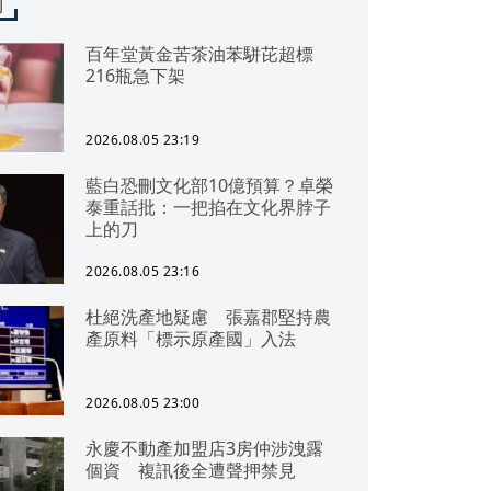
聞
百年堂黃金苦茶油苯駢芘超標
216瓶急下架
2026.08.05 23:19
藍白恐刪文化部10億預算？卓榮
泰重話批：一把掐在文化界脖子
上的刀
2026.08.05 23:16
杜絕洗產地疑慮 張嘉郡堅持農
產原料「標示原產國」入法
2026.08.05 23:00
永慶不動產加盟店3房仲涉洩露
個資 複訊後全遭聲押禁見