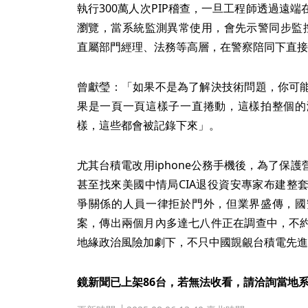
執行300萬人次PIP稽查，一旦工程師透過遠
瀏覽，當系統監測異常使用，會先示警同步監控
直屬部門經理、法務等高層，在警察陪同下直接
曾獻瑩：「如果不是為了解決技術問題，你可
果是一頁一頁這樣子一直捲動，這樣拍整個的
樣，這些都會被記錄下來」。
尤其台積電改用iphone公務手機後，為了保
甚至找來美國中情局CIA退役資安專家布建整
爭關係的人員一律拒於門外，但業界盛傳，國
案，傳出兩個月內多達七八件正在調查中，不
地緣政治風險加劇下，不只中國覬覦台積電先進
鏡新聞已上架86台，若無法收看，請洽詢當地