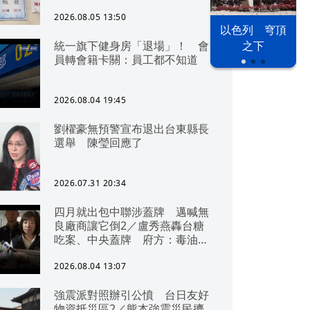
2026.08.05 13:50
以色列 穹頂
統一旗下健身房「退場」！ 會
之下
員轉會籍卡關：員工都不知道
2026.08.04 19:45
劉櫂豪無預警宣布退出台東縣長
選舉 陳瑩回應了
2026.07.31 20:34
四月就出包中聯涉蓋牌 邁喊無
良廠商讓它倒2／盧秀燕轟台糖
吃案、中央蓋牌 府方：毒油一
直在台中
2026.08.04 13:07
強震派對照辦引公憤 台日友好
物資抵災區2／熊本強震災民擠