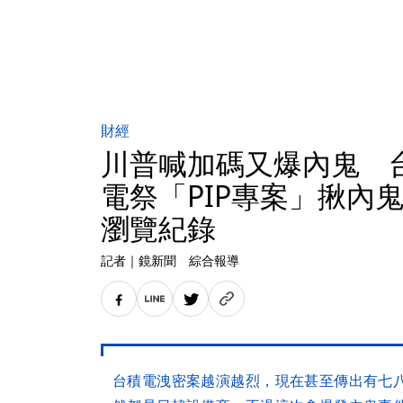
財經
川普喊加碼又爆內鬼 
電祭「PIP專案」揪內
瀏覽紀錄
記者
｜
鏡新聞 綜合報導
台積電洩密案越演越烈，現在甚至傳出有七