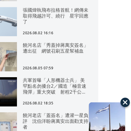
張國煒執飛布拉格首航！網傳未
取得飛越許可、繞行 星宇回應
了
2026.08.02 16:16
饒河名店「秀蓋掉蔣萬安簽名」
遭出征 網號召刷五星幫補血
2026.08.05 07:59
共軍首曝「人形機器士兵」 美
罕點名勿擾台2／國造「極音速
飛彈」重大突破 射程2千公里
可「直通北京」
2026.08.02 18:35
饒河老店「蓋簽名」遭灌一星負
評 沈伯洋盼蔣萬安出面勸支持
者