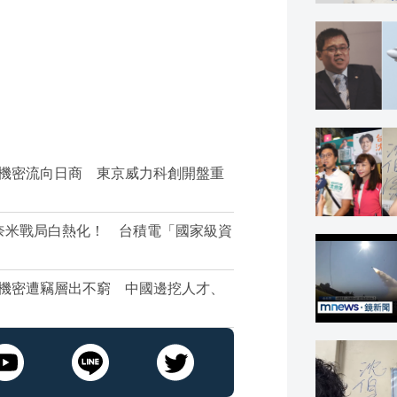
電機密流向日商 東京威力科創開盤重
奈米戰局白熱化！ 台積電「國家級資
電機密遭竊層出不窮 中國邊挖人才、