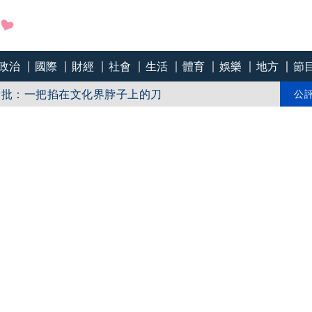
急下架
政治
國際
財經
社會
生活
體育
娛樂
地方
節
話批：一把掐在文化界脖子上的刀
公
「標示原產國」入法