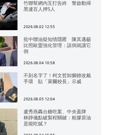
竹聯幫網內互打告終 警啟動掃
黑逮百人押5人
2026.08.02 12:55
批中聯油疑知情隱匿 陳其邁籲
比照歐盟強化管理：該倒就讓它
倒
2026.08.04 10:58
不刻名字了！柯文哲卸腳鐐改戴
手環 貼「萊爾校長」示威
2026.08.05 12:04
盧秀燕轟台糖吃案、中央蓋牌
林靜儀點破製程關鍵：粗膠原油
是能吃膩？