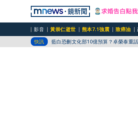
百年堂黃金苦茶油苯駢芘超標 216瓶
影音
黃崇仁逝世
熊本7.1強震
致癌油
藍白恐刪文化部10億預算？卓榮泰重
快訊
杜絕洗產地疑慮 張嘉郡堅持農產原料