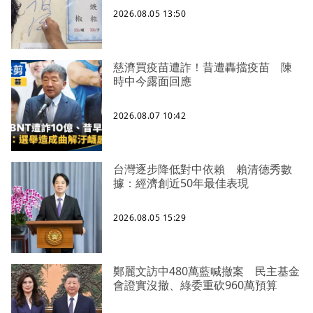
2026.08.05 13:50
慈濟買疫苗遭詐！昔遭轟擋疫苗 陳
時中今露面回應
2026.08.07 10:42
台灣逐步降低對中依賴 賴清德秀數
據：經濟創近50年最佳表現
2026.08.05 15:29
鄭麗文訪中480萬藍喊撤案 民主基金
會證實沒撤、綠委重砍960萬預算