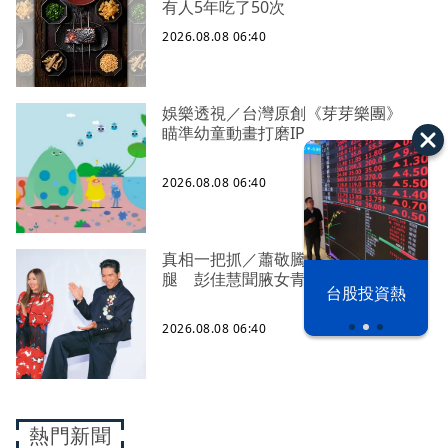
有人5年吃了50次
2026.08.08 06:40
娛樂透視／台灣原創《芽芽樂團》
瞄準幼童動畫打磨IP
2026.08.08 06:40
真相一把抓／蕭敬騰 A-Lin同框有一
腿 彭佳慧聞腋女青年
漢光42演習
台股投資熱
2026.08.08 06:40
熱門新聞