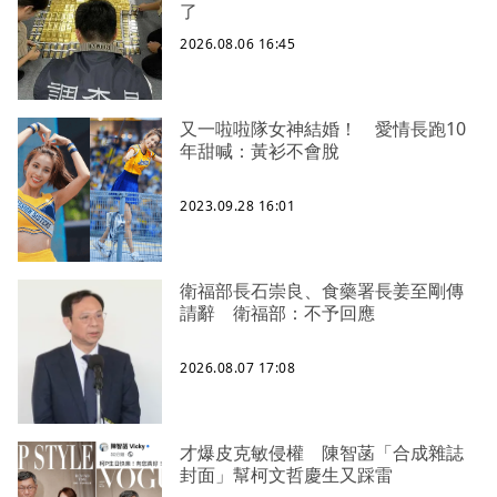
了
2026.08.06 16:45
又一啦啦隊女神結婚！ 愛情長跑10
年甜喊：黃衫不會脫
2023.09.28 16:01
衛福部長石崇良、食藥署長姜至剛傳
請辭 衛福部：不予回應
2026.08.07 17:08
才爆皮克敏侵權 陳智菡「合成雜誌
封面」幫柯文哲慶生又踩雷