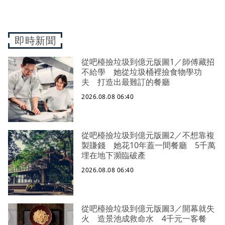
即時新聞
從吧檯撿垃圾到億元版圖1／師傅藏招
不給學 她從垃圾桶裡撿食物學功
夫 打造出最難訂的餐廳
2026.08.08 06:40
從吧檯撿垃圾到億元版圖2／不想靠複
製賺錢 她花10年蓋一間餐廳 5千萬
埋在地下瀕臨破產
2026.08.08 06:40
從吧檯撿垃圾到億元版圖3／開幕就失
火 造景池成救命水 4千元一客餐