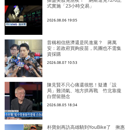
操盤美股免熬夜！ 納斯達克12/6正
式實施「23小時交易」
2026.08.06 19:05
昔稱相信慈濟還是民進黨？ 蔣萬
安：若政府買夠疫苗，民團也不需集
資採購
2026.08.07 10:53
陳見賢不只心痛還很怒！疑遭「設
局」難消氣、地方拱再戰 竹北靠攏
白營留懸念
2026.08.05 18:34
朴寶劍再訪高雄騎到YouBike了 揪惠