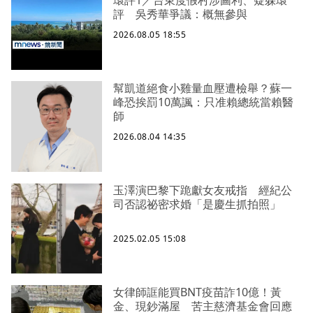
環評1／台東度假村涉圖利、疑躲環
評 吳秀華爭議：概無參與
2026.08.05 18:55
幫凱道絕食小雞量血壓遭檢舉？蘇一
峰恐挨罰10萬諷：只准賴總統當賴醫
師
2026.08.04 14:35
玉澤演巴黎下跪獻女友戒指 經紀公
司否認祕密求婚「是慶生抓拍照」
2025.02.05 15:08
女律師誆能買BNT疫苗詐10億！黃
金、現鈔滿屋 苦主慈濟基金會回應