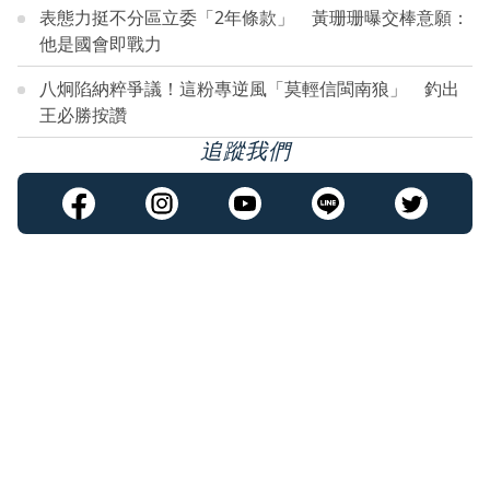
表態力挺不分區立委「2年條款」 黃珊珊曝交棒意願：
他是國會即戰力
八炯陷納粹爭議！這粉專逆風「莫輕信閩南狼」 釣出
王必勝按讚
追蹤我們