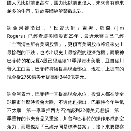
國人民比以前更富有，國力比以前更強大，未來會有越來
越多的牛市，對於美國經濟樂觀以對。
謝金河卻指出，「投資大師」吉姆．羅傑（Jim
Rogers）已經看壞美國股市25年，最近示警自己已經
「全面清空所有美國股票」，更預言美國股市將迎來史上
最慘烈的下跌，也將出現史上最慘烈的經濟危機；而股神
巴菲特的柏克夏A股已經連續11季淨賣出美股，且自從川
普入主白宮，巴菲特持續提高現金部位，現在手上握有的
現金從2760億美元提高到3440億美元。
謝金河表示，巴菲特一直提高現金水位，投資人都在等全
球股市什麼時候會大跌。不過他也指出，巴菲特今年手氣
不太順，第一季重押西方石油認列22億美元虧損，第二
季重押的卡夫食品又重挫，川普和巴菲特的操作形成多空
角力，而羅傑斯「已經形同是標準答案」，接下來要觀察