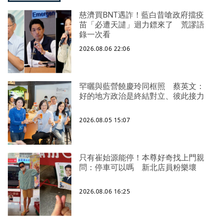
慈濟買BNT遇詐！藍白昔嗆政府擋疫
苗「必遭天譴」迴力鏢來了 荒謬語
錄一次看
2026.08.06 22:06
罕曬與藍營饒慶玲同框照 蔡英文：
好的地方政治是終結對立、彼此接力
2026.08.05 15:07
只有崔始源能停！本尊好奇找上門親
問：停車可以嗎 新北店員粉樂壞
2026.08.06 16:25