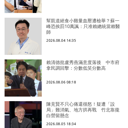
幫凱道絕食小雞量血壓遭檢舉？蘇一
峰恐挨罰10萬諷：只准賴總統當賴醫
師
2026.08.04 14:35
賴清德批盧秀燕滿意度落後 中市府
拿民調回擊：分數低笑分數高
2026.08.06 08:18
陳見賢不只心痛還很怒！疑遭「設
局」難消氣、地方拱再戰 竹北靠攏
白營留懸念
2026.08.05 18:34