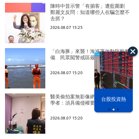
陳時中昔示警「有掮客」遭藍圍剿
鄭麗文反問：知道哪些人在騙怎麼不
去抓？
2026.08.07 15:25
「白海豚」來襲！海巡署啟動防颱整
備 民眾闖警戒區最高罰25萬
2026.08.07 15:20
醫美偷拍案無影像網紅律師仍喊提告
漢光42演習
台股投資熱
學者：須具備侵權要件
2026.08.07 15:20