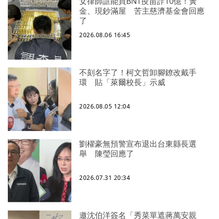
女律師誆能買BNT疫苗詐10億！黃
金、現鈔滿屋 苦主慈濟基金會回應
了
2026.08.06 16:45
不刻名字了！柯文哲卸腳鐐改戴手
環 貼「萊爾校長」示威
2026.08.05 12:04
劉櫂豪無預警宣布退出台東縣長選
舉 陳瑩回應了
2026.07.31 20:34
邀沈伯洋簽名「秀菜單遮蔣萬安親