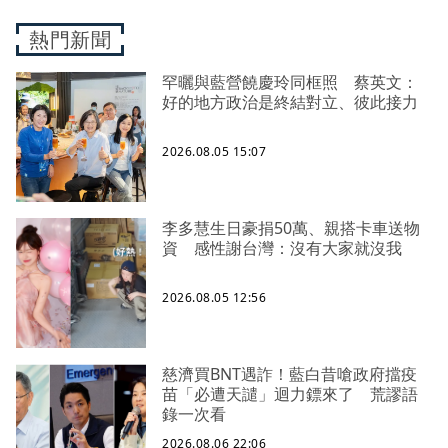
熱門新聞
罕曬與藍營饒慶玲同框照 蔡英文：
好的地方政治是終結對立、彼此接力
2026.08.05 15:07
李多慧生日豪捐50萬、親搭卡車送物
資 感性謝台灣：沒有大家就沒我
2026.08.05 12:56
慈濟買BNT遇詐！藍白昔嗆政府擋疫
苗「必遭天譴」迴力鏢來了 荒謬語
錄一次看
2026.08.06 22:06