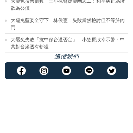
大罷免投票倒數 王小棣聲援罷團志工：和平糾正為所
欲為公僕
大罷免藍委全守下 林俊憲：失敗當然檢討但不等於內
鬥
大罷免失敗「抗中保台遭否定」 小笠原欣幸示警：中
共對台滲透有斬獲
追蹤我們