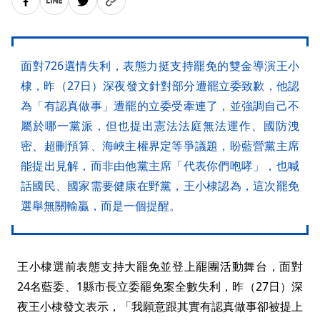
面對726選情失利，表態力挺支持罷免的雙金導演王小
棣，昨（27日）深夜發文針對部分遭罷立委致歉，他認
為「有認真做事」遭罷的立委受牽連了，並強調自己不
屬於哪一黨派，但也提出憲法法庭無法運作、國防洩
密、超刪預算、海峽主權界定等爭議題，盼藍營黨主席
能提出見解，而非由他黨主席「代表你們咆哮」，也喊
話國民、國家需要健康在野黨，王小棣認為，這次罷免
選舉無關輸贏，而是一個提醒。
王小棣選前表態支持大罷免並登上罷團活動舞台，面對
24名藍委、1縣市長立委罷免案全數失利，昨（27日）深
夜王小棣發文表示，「我願意跟其實有認真做事卻被提上