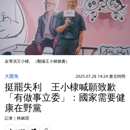
金導演王小棣。（翻攝王小棣臉書）
大罷免
2025.07.28 14:24 臺北時間
挺罷失利 王小棣喊願致歉
「有做事立委」：國家需要健
康在野黨
記者
｜
林婉珺