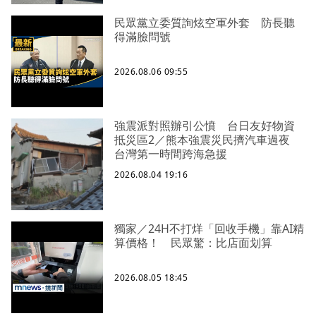
民眾黨立委質詢炫空軍外套 防長聽
得滿臉問號
2026.08.06 09:55
強震派對照辦引公憤 台日友好物資
抵災區2／熊本強震災民擠汽車過夜
台灣第一時間跨海急援
2026.08.04 19:16
獨家／24H不打烊「回收手機」靠AI精
算價格！ 民眾驚：比店面划算
2026.08.05 18:45