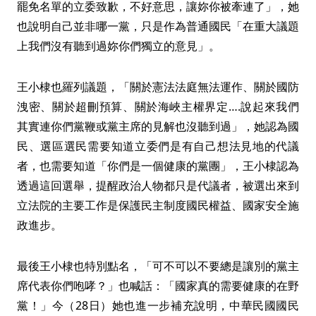
罷免名單的立委致歉，不好意思，讓妳你被牽連了」，她
也說明自己並非哪一黨，只是作為普通國民「在重大議題
上我們沒有聽到過妳你們獨立的意見」。
王小棣也羅列議題，「關於憲法法庭無法運作、關於國防
洩密、關於超刪預算、關於海峽主權界定….說起來我們
其實連你們黨鞭或黨主席的見解也沒聽到過」，她認為國
民、選區選民需要知道立委們是有自己想法見地的代議
者，也需要知道「你們是一個健康的黨團」，王小棣認為
透過這回選舉，提醒政治人物都只是代議者，被選出來到
立法院的主要工作是保護民主制度國民權益、國家安全施
政進步。
最後王小棣也特別點名，「可不可以不要總是讓別的黨主
席代表你們咆哮？」也喊話：「國家真的需要健康的在野
黨！」今（28日）她也進一步補充說明，中華民國國民