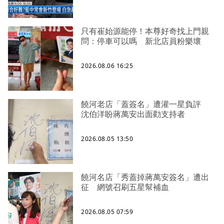
只有崔始源能停！本尊好奇找上門親
問：停車可以嗎 新北店員粉樂壞
2026.08.06 16:25
饒河老店「蓋簽名」遭灌一星負評
沈伯洋盼蔣萬安出面勸支持者
2026.08.05 13:50
饒河名店「秀蓋掉蔣萬安簽名」遭出
征 網號召刷五星幫補血
2026.08.05 07:59