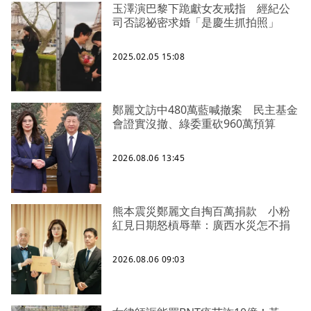
玉澤演巴黎下跪獻女友戒指 經紀公
司否認祕密求婚「是慶生抓拍照」
2025.02.05 15:08
鄭麗文訪中480萬藍喊撤案 民主基金
會證實沒撤、綠委重砍960萬預算
2026.08.06 13:45
熊本震災鄭麗文自掏百萬捐款 小粉
紅見日期怒槓辱華：廣西水災怎不捐
2026.08.06 09:03