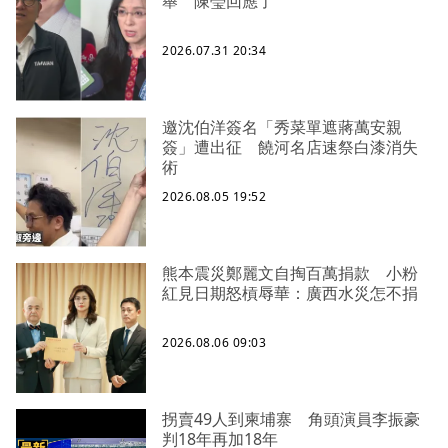
舉 陳瑩回應了
2026.07.31 20:34
邀沈伯洋簽名「秀菜單遮蔣萬安親
簽」遭出征 饒河名店速祭白漆消失
術
2026.08.05 19:52
熊本震災鄭麗文自掏百萬捐款 小粉
紅見日期怒槓辱華：廣西水災怎不捐
2026.08.06 09:03
拐賣49人到柬埔寨 角頭演員李振豪
判18年再加18年