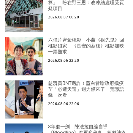
算」 盼在野三思：改凍結處理受質
疑項目
2026.08.07 00:20
六強片齊聚桃影 小薰《祖先鬼》回
桃影娘家 《長安的荔枝》桃影加映
一票難求
2026.08.06 22:20
慈濟買BNT遇詐！藍白昔嗆政府擋疫
苗「必遭天譴」迴力鏢來了 荒謬語
錄一次看
2026.08.06 22:06
8年磨一劍 陳法拉自編自導
《Bloodline》進軍多倫多 柯林法洛