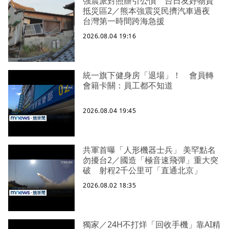
強震派對照辦引公憤 台日友好物資
抵災區2／熊本強震災民擠汽車過夜
台灣第一時間跨海急援
2026.08.04 19:16
統一旗下健身房「退場」！ 會員轉
會籍卡關：員工都不知道
2026.08.04 19:45
共軍首曝「人形機器士兵」 美罕點名
勿擾台2／國造「極音速飛彈」重大突
破 射程2千公里可「直通北京」
2026.08.02 18:35
獨家／24H不打烊「回收手機」靠AI精