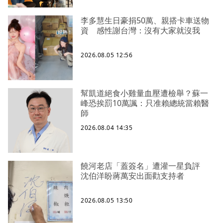
李多慧生日豪捐50萬、親搭卡車送物
資 感性謝台灣：沒有大家就沒我
2026.08.05 12:56
幫凱道絕食小雞量血壓遭檢舉？蘇一
峰恐挨罰10萬諷：只准賴總統當賴醫
師
2026.08.04 14:35
饒河老店「蓋簽名」遭灌一星負評
沈伯洋盼蔣萬安出面勸支持者
2026.08.05 13:50