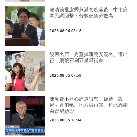
賴清德批盧秀燕滿意度落後 中市府
拿民調回擊：分數低笑分數高
2026.08.06 08:18
饒河名店「秀蓋掉蔣萬安簽名」遭出
征 網號召刷五星幫補血
2026.08.05 07:59
陳見賢不只心痛還很怒！疑遭「設
局」難消氣、地方拱再戰 竹北靠攏
白營留懸念
2026.08.05 18:34