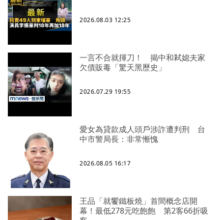
2026.08.03 12:25
一言不合就揮刀！ 揭中和弒媳夫家
欠債販毒「驚天黑歷史」
2026.07.29 19:55
愛女為貸款成人頭戶涉詐遭判刑 台
中市警局長：非常慚愧
2026.08.05 16:17
王品「就饗鐵板燒」首間概念店開
幕！最低278元吃飽飽 第2客66折吸