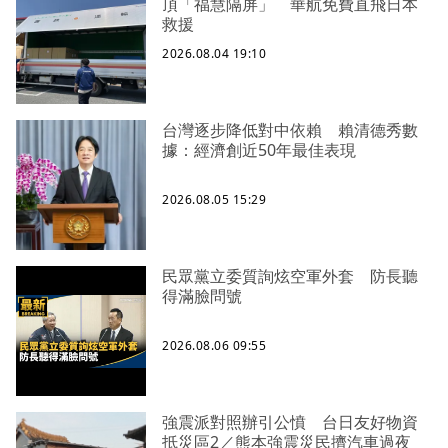
頂「福慧隔屏」 華航免費直飛日本
救援
2026.08.04 19:10
台灣逐步降低對中依賴 賴清德秀數
據：經濟創近50年最佳表現
2026.08.05 15:29
民眾黨立委質詢炫空軍外套 防長聽
得滿臉問號
2026.08.06 09:55
強震派對照辦引公憤 台日友好物資
抵災區2／熊本強震災民擠汽車過夜