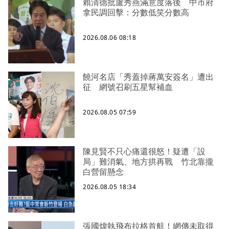
賴清德批盧秀燕滿意度落後 中市府
拿民調回擊：分數低笑分數高
2026.08.06 08:18
饒河名店「秀蓋掉蔣萬安簽名」遭出
征 網號召刷五星幫補血
2026.08.05 07:59
陳見賢不只心痛還很怒！疑遭「設
局」難消氣、地方拱再戰 竹北靠攏
白營留懸念
2026.08.05 18:34
張國煒執飛布拉格首航！網傳未取得