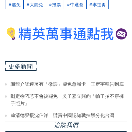
罷免
大罷免
投票
中選會
李進勇
更多新聞
謝龍介認連署有「微誤」罷免急喊卡 王定宇稱告到底
斷定徐巧芯不會被罷免 吳子嘉立賭約「輸了拍不穿褲
子照片」
賴清德聲援沈伯洋 譴責中國認知戰抹黑分化台灣
追蹤我們