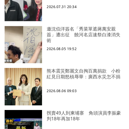
2026.07.31 20:34
邀沈伯洋簽名「秀菜單遮蔣萬安親
簽」遭出征 饒河名店速祭白漆消失
術
2026.08.05 19:52
熊本震災鄭麗文自掏百萬捐款 小粉
紅見日期怒槓辱華：廣西水災怎不捐
2026.08.06 09:03
拐賣49人到柬埔寨 角頭演員李振豪
判18年再加18年