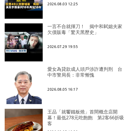
2026.08.03 12:25
一言不合就揮刀！ 揭中和弒媳夫家
欠債販毒「驚天黑歷史」
2026.07.29 19:55
愛女為貸款成人頭戶涉詐遭判刑 台
中市警局長：非常慚愧
2026.08.05 16:17
王品「就饗鐵板燒」首間概念店開
幕！最低278元吃飽飽 第2客66折吸
客