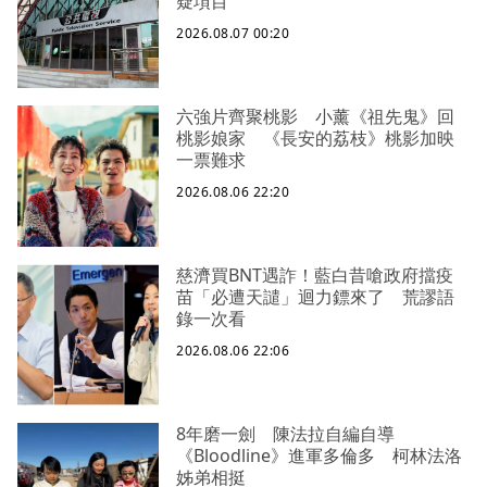
疑項目
2026.08.07 00:20
六強片齊聚桃影 小薰《祖先鬼》回
桃影娘家 《長安的荔枝》桃影加映
一票難求
2026.08.06 22:20
慈濟買BNT遇詐！藍白昔嗆政府擋疫
苗「必遭天譴」迴力鏢來了 荒謬語
錄一次看
2026.08.06 22:06
8年磨一劍 陳法拉自編自導
《Bloodline》進軍多倫多 柯林法洛
姊弟相挺