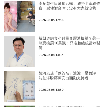
李多慧生日豪捐50萬、親搭卡車送物
資 感性謝台灣：沒有大家就沒我
2026.08.05 12:56
幫凱道絕食小雞量血壓遭檢舉？蘇一
峰恐挨罰10萬諷：只准賴總統當賴醫
師
2026.08.04 14:35
饒河老店「蓋簽名」遭灌一星負評
沈伯洋盼蔣萬安出面勸支持者
2026.08.05 13:50