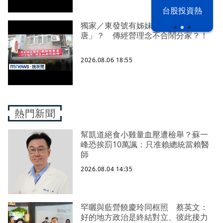
以色列 穹頂
台股投資熱
之下
獨家／東發號有姊妹店「顏加
唐」？ 傳經營理念不合鬧分家？！
2026.08.06 18:55
熱門新聞
幫凱道絕食小雞量血壓遭檢舉？蘇一
峰恐挨罰10萬諷：只准賴總統當賴醫
師
2026.08.04 14:35
罕曬與藍營饒慶玲同框照 蔡英文：
好的地方政治是終結對立、彼此接力