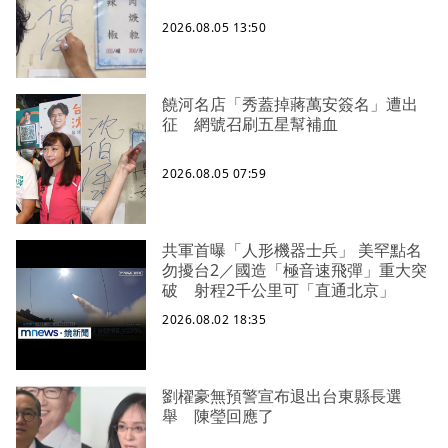
2026.08.05 13:50
饒河名店「秀蓋掉蔣萬安簽名」遭出
征 網號召刷五星幫補血
2026.08.05 07:59
共軍首曝「人形機器士兵」 美罕點名
勿擾台2／國造「極音速飛彈」重大突
破 射程2千公里可「直通北京」
2026.08.02 18:35
劉櫂豪無預警宣布退出台東縣長選
舉 陳瑩回應了