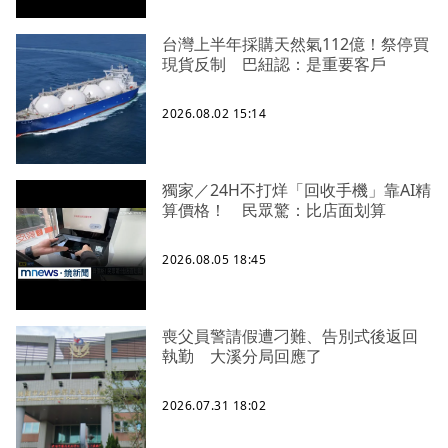
台灣上半年採購天然氣112億！祭停買
現貨反制 巴紐認：是重要客戶
2026.08.02 15:14
獨家／24H不打烊「回收手機」靠AI精
算價格！ 民眾驚：比店面划算
2026.08.05 18:45
喪父員警請假遭刁難、告別式後返回
執勤 大溪分局回應了
2026.07.31 18:02