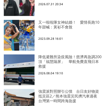
2026.07.31 20:34
又一啦啦隊女神結婚！ 愛情長跑10
年甜喊：黃衫不會脫
2023.09.28 16:01
降低避難所染疫風險！慈濟再急調200
頂「福慧隔屏」 華航免費直飛日本
救援
2026.08.04 19:10
強震派對照辦引公憤 台日友好物資
抵災區2／熊本強震災民擠汽車過夜
台灣第一時間跨海急援