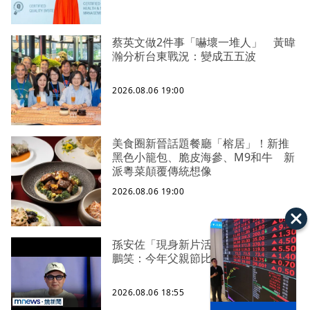
蔡英文做2件事「嚇壞一堆人」 黃暐
瀚分析台東戰況：變成五五波
2026.08.06 19:00
美食圈新晉話題餐廳「榕居」！新推
黑色小籠包、脆皮海參、M9和牛 新
派粵菜顛覆傳統想像
2026.08.06 19:00
孫安佐「現身新片活動」挺爸！ 孫
鵬笑：今年父親節比去年輕鬆
2026.08.06 18:55