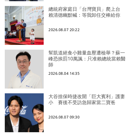
總統府家庭日「台灣寶貝」爬上台
賴清德幽默喊：等我卸任交棒給你
2026.08.07 20:22
幫凱道絕食小雞量血壓遭檢舉？蘇一
峰恐挨罰10萬諷：只准賴總統當賴醫
師
2026.08.04 14:35
大谷捨保時捷改開「巨大賓利」護妻
小 賽後不受訪急歸家當二寶爸
2026.08.07 09:30