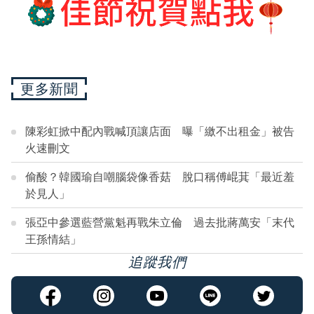
更多新聞
陳彩虹掀中配內戰喊頂讓店面 曝「繳不出租金」被告
火速刪文
偷酸？韓國瑜自嘲腦袋像香菇 脫口稱傅崐萁「最近羞
於見人」
張亞中參選藍營黨魁再戰朱立倫 過去批蔣萬安「末代
王孫情結」
追蹤我們