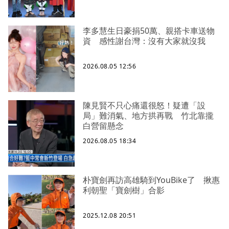
李多慧生日豪捐50萬、親搭卡車送物
資 感性謝台灣：沒有大家就沒我
2026.08.05 12:56
陳見賢不只心痛還很怒！疑遭「設
局」難消氣、地方拱再戰 竹北靠攏
白營留懸念
2026.08.05 18:34
朴寶劍再訪高雄騎到YouBike了 揪惠
利朝聖「寶劍樹」合影
2025.12.08 20:51