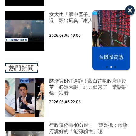
女大生「家中產子」包巾藏屍近一
週 飄出屍臭「家人才知」
2026.08.09 19:05
漢光42演習
台股投資熱
熱門新聞
慈濟買BNT遇詐！藍白昔嗆政府擋疫
苗「必遭天譴」迴力鏢來了 荒謬語
錄一次看
2026.08.06 22:06
行政院停電40分鐘！ 藍委批：賴政
府說好的「能源韌性」呢