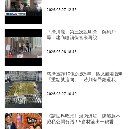
2026.08.07 12:55
「廣川漾」第三次說明會 解約戶
爆：建商嗆消保官來再說
2026.08.08 18:45
慈濟遭詐10億沉默5年 四叉貓看聲明
「重點就這句」：若判有罪錢還我
2026.08.07 10:49
《請世界吃桌》滷肉爆紅 陳隨意不
藏私公開食譜！5食材滷出一鍋香