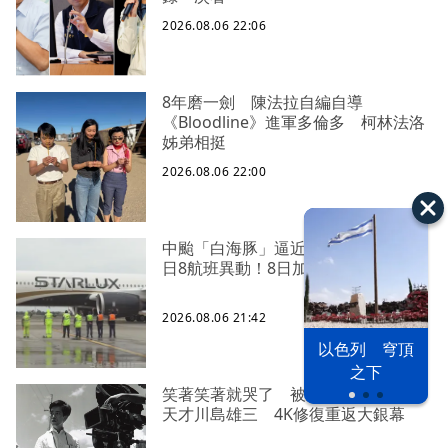
2026.08.06 22:06
8年磨一劍 陳法拉自編自導
《Bloodline》進軍多倫多 柯林法洛
姊弟相挺
2026.08.06 22:00
中颱「白海豚」逼近北台灣 星宇台
日8航班異動！8日加開疏運
2026.08.06 21:42
以色列 穹頂
之下
笑著笑著就哭了 被遺忘的日本喜劇
天才川島雄三 4K修復重返大銀幕