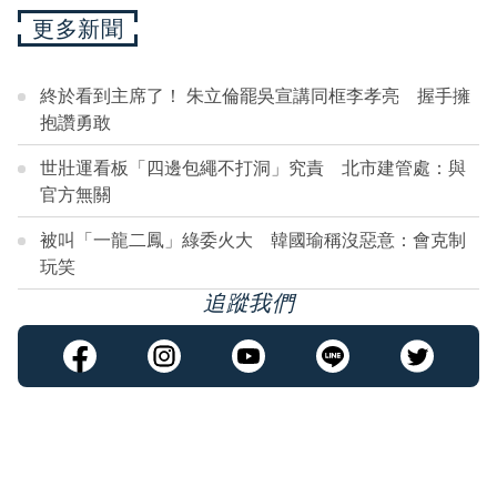
更多新聞
終於看到主席了！ 朱立倫罷吳宣講同框李孝亮 握手擁
抱讚勇敢
世壯運看板「四邊包繩不打洞」究責 北市建管處：與
官方無關
被叫「一龍二鳳」綠委火大 韓國瑜稱沒惡意：會克制
玩笑
追蹤我們