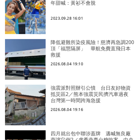
年甜喊：黃衫不會脫
2023.09.28 16:01
降低避難所染疫風險！慈濟再急調200
頂「福慧隔屏」 華航免費直飛日本
救援
2026.08.04 19:10
強震派對照辦引公憤 台日友好物資
抵災區2／熊本強震災民擠汽車過夜
台灣第一時間跨海急援
2026.08.04 19:16
四月就出包中聯涉蓋牌 邁喊無良廠
商讓它倒2／盧秀燕轟台糖吃案、中央