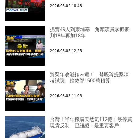
2026.08.02 18:45
拐賣49人到柬埔寨 角頭演員李振豪
判18年再加18年
2026.08.03 12:25
質疑年改溢扣未還！ 翁曉玲提案凍
考試院、銓敘部1500萬預算
2026.08.03 11:05
台灣上半年採購天然氣112億！祭停買
現貨反制 巴紐認：是重要客戶