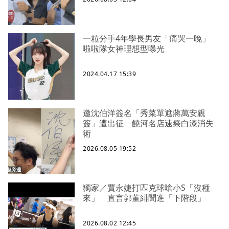
一粒分手4年學長男友「痛哭一晚」
啦啦隊女神理想型曝光
2024.04.17 15:39
邀沈伯洋簽名「秀菜單遮蔣萬安親
簽」遭出征 饒河名店速祭白漆消失
術
2026.08.05 19:52
獨家／賈永婕打匹克球嗆小S「沒種
來」 直言郭董緋聞進「下階段」
2026.08.02 12:45