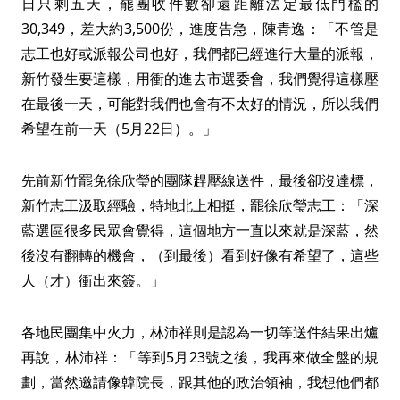
日只剩五天，罷團收件數卻還距離法定最低門檻的
30,349，差大約3,500份，進度告急，陳青逸：「不管是
志工也好或派報公司也好，我們都已經進行大量的派報，
新竹發生要這樣，用衝的進去市選委會，我們覺得這樣壓
在最後一天，可能對我們也會有不太好的情況，所以我們
希望在前一天（5月22日）。」
先前新竹罷免徐欣瑩的團隊趕壓線送件，最後卻沒達標，
新竹志工汲取經驗，特地北上相挺，罷徐欣瑩志工：「深
藍選區很多民眾會覺得，這個地方一直以來就是深藍，然
後沒有翻轉的機會，（到最後）看到好像有希望了，這些
人（才）衝出來簽。」
各地民團集中火力，林沛祥則是認為一切等送件結果出爐
再說，林沛祥：「等到5月23號之後，我再來做全盤的規
劃，當然邀請像韓院長，跟其他的政治領袖，我想他們都