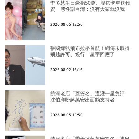
李多慧生日豪捐50萬、親搭卡車送物
資 感性謝台灣：沒有大家就沒我
2026.08.05 12:56
張國煒執飛布拉格首航！網傳未取得
飛越許可、繞行 星宇回應了
2026.08.02 16:16
饒河老店「蓋簽名」遭灌一星負評
沈伯洋盼蔣萬安出面勸支持者
2026.08.05 13:50
饒河名店「秀蓋掉蔣萬安簽名」遭出