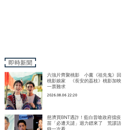
即時新聞
六強片齊聚桃影 小薰《祖先鬼》回
桃影娘家 《長安的荔枝》桃影加映
一票難求
2026.08.06 22:20
慈濟買BNT遇詐！藍白昔嗆政府擋疫
苗「必遭天譴」迴力鏢來了 荒謬語
錄一次看