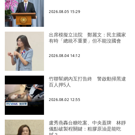
2026.08.05 15:29
出席模擬立法院 鄭麗文：民主國家
有時「總統不重要」但不能沒國會
2026.08.04 14:12
竹聯幫網內互打告終 警啟動掃黑逮
百人押5人
2026.08.02 12:55
盧秀燕轟台糖吃案、中央蓋牌 林靜
儀點破製程關鍵：粗膠原油是能吃
膩？