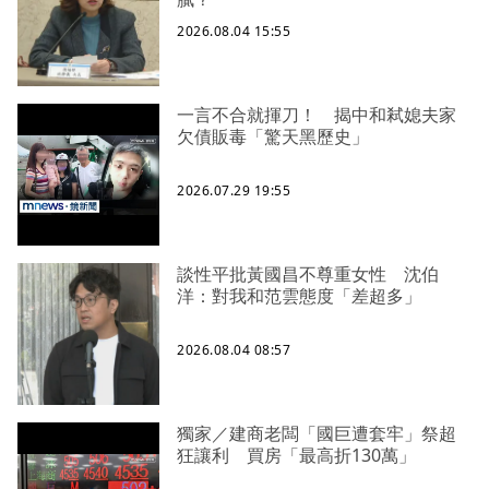
2026.08.04 15:55
一言不合就揮刀！ 揭中和弒媳夫家
欠債販毒「驚天黑歷史」
2026.07.29 19:55
談性平批黃國昌不尊重女性 沈伯
洋：對我和范雲態度「差超多」
2026.08.04 08:57
獨家／建商老闆「國巨遭套牢」祭超
狂讓利 買房「最高折130萬」