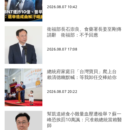
2026.08.07 10:42
衛福部長石崇良、食藥署長姜至剛傳
請辭 衛福部：不予回應
2026.08.07 17:08
總統府家庭日「台灣寶貝」爬上台
賴清德幽默喊：等我卸任交棒給你
2026.08.07 20:22
幫凱道絕食小雞量血壓遭檢舉？蘇一
峰恐挨罰10萬諷：只准賴總統當賴醫
師