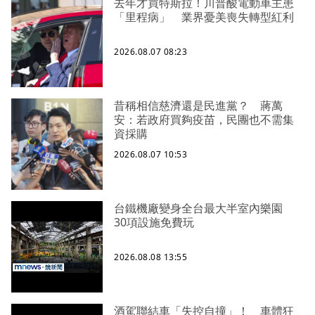
去年才買特斯拉！川普酸電動車主患
「里程病」 業界憂美喪失轉型紅利
2026.08.07 08:23
昔稱相信慈濟還是民進黨？ 蔣萬
安：若政府買夠疫苗，民團也不需集
資採購
2026.08.07 10:53
台鐵機廠變身全台最大半室內樂園
30項設施免費玩
2026.08.08 13:55
酒駕聯結車「失控自撞」！ 車體狂