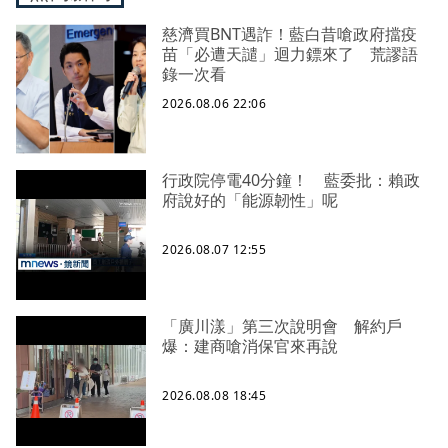
慈濟買BNT遇詐！藍白昔嗆政府擋疫
苗「必遭天譴」迴力鏢來了 荒謬語
錄一次看
2026.08.06 22:06
行政院停電40分鐘！ 藍委批：賴政
府說好的「能源韌性」呢
2026.08.07 12:55
「廣川漾」第三次說明會 解約戶
爆：建商嗆消保官來再說
2026.08.08 18:45