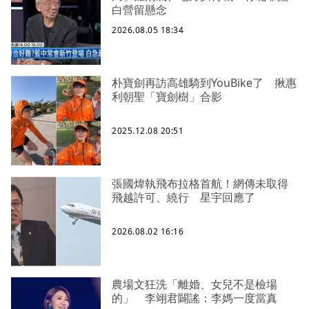
白營留懸念
2026.08.05 18:34
朴寶劍再訪高雄騎到YouBike了 揪惠
利朝聖「寶劍樹」合影
2025.12.08 20:51
張國煒執飛布拉格首航！網傳未取得
飛越許可、繞行 星宇回應了
2026.08.02 16:16
農場文狂洗「離婚、女兒不是檢場
的」 李翊君闢謠：李媽一度當真