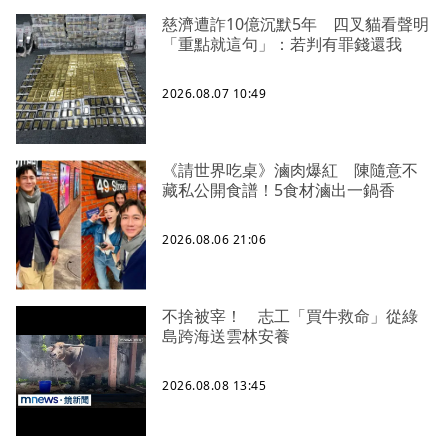
慈濟遭詐10億沉默5年 四叉貓看聲明
「重點就這句」：若判有罪錢還我
2026.08.07 10:49
《請世界吃桌》滷肉爆紅 陳隨意不
藏私公開食譜！5食材滷出一鍋香
2026.08.06 21:06
不捨被宰！ 志工「買牛救命」從綠
島跨海送雲林安養
2026.08.08 13:45