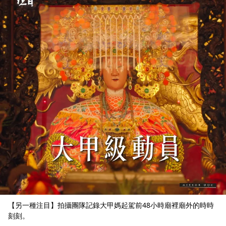
【另一種注目】拍攝團隊記錄大甲媽起駕前48小時廟裡廟外的時時
刻刻。