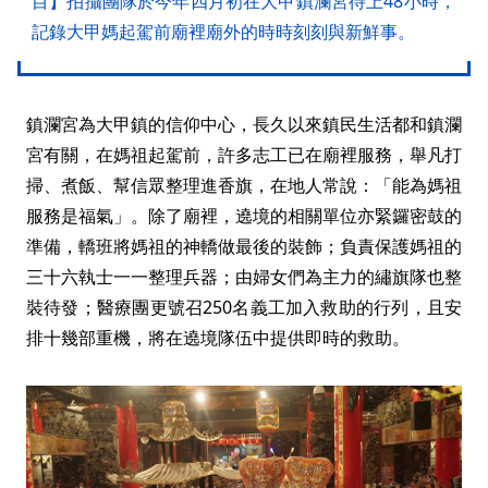
目】拍攝團隊於今年四月初在大甲鎮瀾宮待上48小時，
記錄大甲媽起駕前廟裡廟外的時時刻刻與新鮮事。
鎮瀾宮為大甲鎮的信仰中心，長久以來鎮民生活都和鎮瀾
宮有關，在媽祖起駕前，許多志工已在廟裡服務，舉凡打
掃、煮飯、幫信眾整理進香旗，在地人常說：「能為媽祖
服務是福氣」。除了廟裡，遶境的相關單位亦緊鑼密鼓的
準備，轎班將媽祖的神轎做最後的裝飾；負責保護媽祖的
三十六執士一一整理兵器；由婦女們為主力的繡旗隊也整
裝待發；醫療團更號召250名義工加入救助的行列，且安
排十幾部重機，將在遶境隊伍中提供即時的救助。