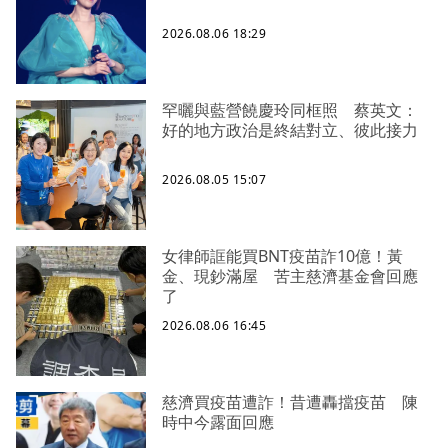
2026.08.06 18:29
罕曬與藍營饒慶玲同框照 蔡英文：
好的地方政治是終結對立、彼此接力
2026.08.05 15:07
女律師誆能買BNT疫苗詐10億！黃
金、現鈔滿屋 苦主慈濟基金會回應
了
2026.08.06 16:45
慈濟買疫苗遭詐！昔遭轟擋疫苗 陳
時中今露面回應