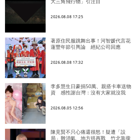
大三角飛行物」引注目
2026.08.08 17:25
著原住民服跳舞出事！河智媛代言花
蓮豐年節引輿論 經紀公司回應
2026.08.08 17:32
李多慧生日豪捐50萬、親搭卡車送物
資 感性謝台灣：沒有大家就沒我
2026.08.05 12:56
陳見賢不只心痛還很怒！疑遭「設
局」難消氣、地方拱再戰 竹北靠攏