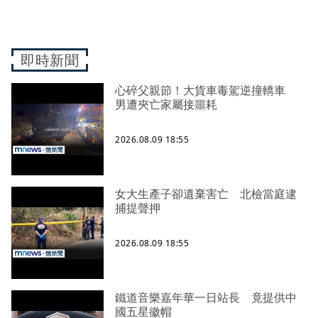
即時新聞
心碎父親節！大貨車毒駕逆撞轎車
男遭夾亡家屬接噩耗
2026.08.09 18:55
女大生產子卻遺棄害亡 北檢當庭逮
捕提聲押
2026.08.09 18:55
鐵道音樂嘉年華一日站長 竟提供中
國五星徽帽