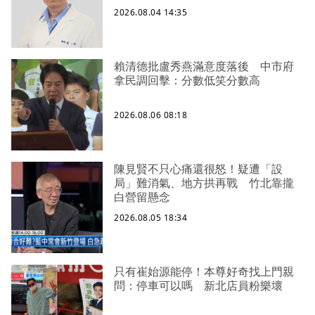
2026.08.04 14:35
賴清德批盧秀燕滿意度落後 中市府
拿民調回擊：分數低笑分數高
2026.08.06 08:18
陳見賢不只心痛還很怒！疑遭「設
局」難消氣、地方拱再戰 竹北靠攏
白營留懸念
2026.08.05 18:34
只有崔始源能停！本尊好奇找上門親
問：停車可以嗎 新北店員粉樂壞