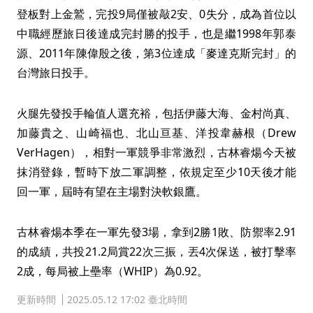
登板對上金鷲，完投9局僅被敲2安、0失分，成為首位以
中職經歷旅日後達成完封勝的投手，也是繼1998年郭泰
源、2011年陳偉殷之後，第3位達成「麥達克斯完封」的
台灣旅日投手。
火腿先發投手輪值人選充裕，包括伊藤大海、金村尚真、
加藤貴之、山崎福也、北山亘基、洋投韋赫根（Drew
VerHagen），相對一軍競爭非常激烈，古林睿煬今天被
抹消登錄，暫時下放二軍調整，依規定至少10天後才能
回一軍，屆時有望在主場對決軟銀鷹。
古林睿煬本季在一軍先發3場，拿到2勝1敗、防禦率2.91
的成績，共投21.2局賞22次三振，丟4次保送，被打擊率
2成，每局被上壘率（WHIP）為0.92。
更新時間
2025.05.12 17:02 臺北時間