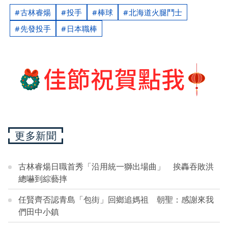
古林睿煬
投手
棒球
北海道火腿鬥士
先發投手
日本職棒
更多新聞
古林睿煬日職首秀「沿用統一獅出場曲」 挨轟吞敗洪
總嚇到綜藝摔
任賢齊否認青島「包街」回鄉追媽祖 朝聖：感謝來我
們田中小鎮