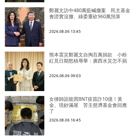
鄭麗文訪中480萬藍喊撤案 民主基金
會證實沒撤、綠委重砍960萬預算
2026.08.06 13:45
熊本震災鄭麗文自掏百萬捐款 小粉
紅見日期怒槓辱華：廣西水災怎不捐
2026.08.06 09:03
女律師誆能買BNT疫苗詐10億！黃
金、現鈔滿屋 苦主慈濟基金會回應
了
2026.08.06 16:45