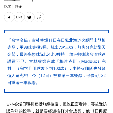
記者
｜
郭妤
「台灣金孫」古林睿煬11日在日職北海道火腿鬥士登板
先發，用98球完投9局、飆出7次三振，無失分完封樂天
金鷲，最終率領球隊以4比0獲勝，超狂數據讓台灣球迷
讚賞不已。古林睿煬完成「梅達克斯（Maddux）完
封」（完封且用球數不到100球），由於火腿隊先發輪
值人選充裕，今（12日）被抹消一軍登錄，最快5月22
日重返一軍戰場。
古林睿煬日職初登板無緣搶勝，但他正面看待，賽後受訪
認為好的投手
，
就是要經過挨打才會成長，他11日再度