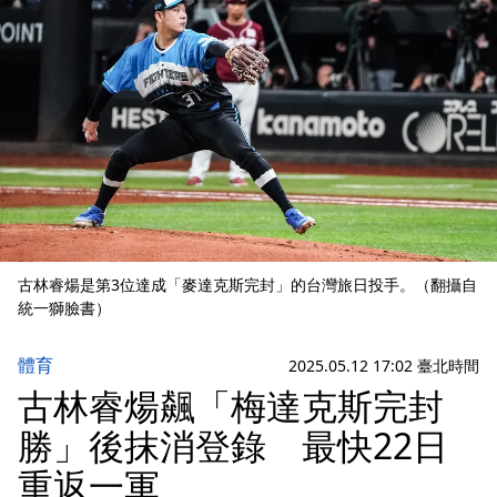
古林睿煬是第3位達成「麥達克斯完封」的台灣旅日投手。（翻攝自
統一獅臉書）
體育
2025.05.12 17:02 臺北時間
古林睿煬飆「梅達克斯完封
勝」後抹消登錄 最快22日
重返一軍