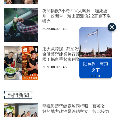
夜間暢飲3小時！軍人喝到「瀕死級
別」照開車 驗出酒測值2.2毫克下場
曝光
2026.08.07 14:20
肥大叔猝逝...死前2天還在直播 從不
會做菜營建業跨行締造破億電商帝
國！揭白手起家創業祕辛
以色列 穹頂
漢光42演習
台股投資熱
2026.08.07 14:20
之下
熱門新聞
罕曬與藍營饒慶玲同框照 蔡英文：
好的地方政治是終結對立、彼此接力