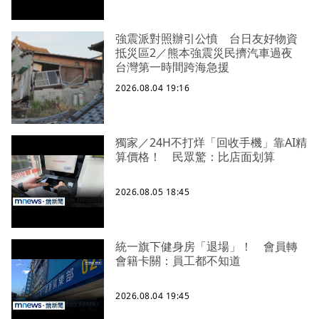
強震派對照辦引公憤 台日友好物資
抵災區2／熊本強震災民擠汽車過夜
台灣第一時間跨海急援
2026.08.04 19:16
獨家／24H不打烊「回收手機」靠AI精
算價格！ 民眾驚：比店面划算
2026.08.05 18:45
統一旗下健身房「退場」！ 會員轉
會籍卡關：員工都不知道
2026.08.04 19:45