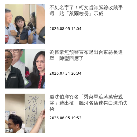
不刻名字了！柯文哲卸腳鐐改戴手
環 貼「萊爾校長」示威
2026.08.05 12:04
劉櫂豪無預警宣布退出台東縣長選
舉 陳瑩回應了
2026.07.31 20:34
邀沈伯洋簽名「秀菜單遮蔣萬安親
簽」遭出征 饒河名店速祭白漆消失
術
2026.08.05 19:52