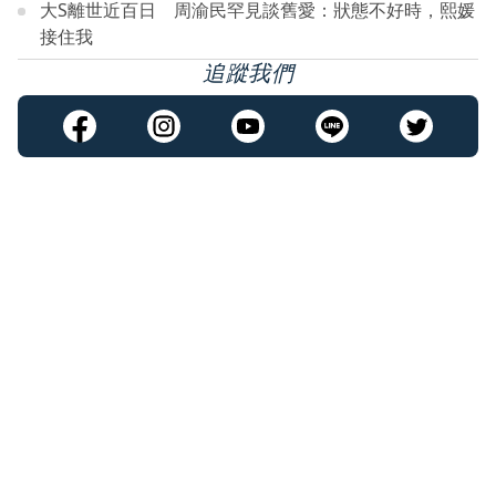
大S離世近百日 周渝民罕見談舊愛：狀態不好時，熙媛
接住我
追蹤我們