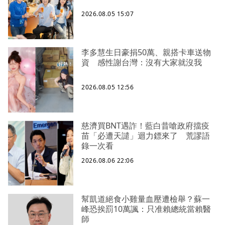
2026.08.05 15:07
李多慧生日豪捐50萬、親搭卡車送物
資 感性謝台灣：沒有大家就沒我
2026.08.05 12:56
慈濟買BNT遇詐！藍白昔嗆政府擋疫
苗「必遭天譴」迴力鏢來了 荒謬語
錄一次看
2026.08.06 22:06
幫凱道絕食小雞量血壓遭檢舉？蘇一
峰恐挨罰10萬諷：只准賴總統當賴醫
師