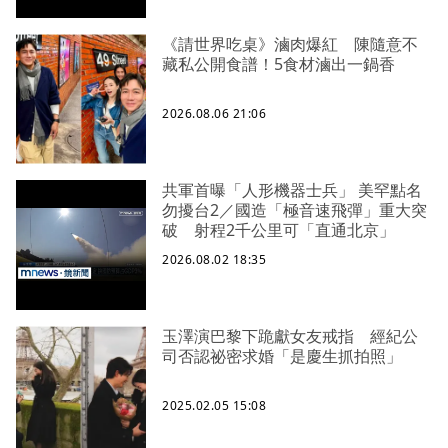
《請世界吃桌》滷肉爆紅 陳隨意不
藏私公開食譜！5食材滷出一鍋香
2026.08.06 21:06
共軍首曝「人形機器士兵」 美罕點名
勿擾台2／國造「極音速飛彈」重大突
破 射程2千公里可「直通北京」
2026.08.02 18:35
玉澤演巴黎下跪獻女友戒指 經紀公
司否認祕密求婚「是慶生抓拍照」
2025.02.05 15:08