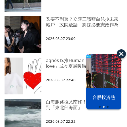
又要不副署？立院三讀藍白兒少未來
帳戶 政院放話：將採必要憲政作為
2026.08.07 23:00
agnès b.推Humanitarian系列 「give
love」成今夏最暖時尚宣言
2026.08.07 22:40
漢光42演習
台股投資熱
白海豚路徑又南修！ 海警範圍擴增
到「東北部海面」
2026.08.07 22:22