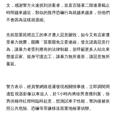
文，感謝警方火速抓到涉案者，並直言隨著二階連署截止
時間越來越近，類似的脫序恐嚇行為就越來越多，但他們
不會因為這樣就退縮。
先前苗栗苑裡志工的車才遭人惡意砸毀，如今又有店家遭
受暴力挑釁，罷團「苗栗罷免立委連線」發文譴責惡意行
為，讓暴力者受到應有的法律制裁，並呼籲更多人站出來
聲援店家、挺身守護志工，讓暴力無所遁形，讓惡意無所
蔓延。
警方表示，經員警網路巡邏發現相關情事後，立即調閱周
邊監視器影像以車追人，於1小時內將徐男查獲到案，徐
男供稱停紅燈時臨時起意，想測試車子性能，警詢後被依
照公共危險、恐嚇等罪嫌移送苗栗地檢署偵辦。