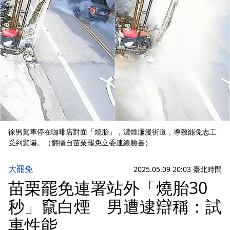
徐男駕車停在咖啡店對面「燒胎」，濃煙瀰漫街道，導致罷免志工
受到驚嚇。（翻攝自苗栗罷免立委連線臉書）
大罷免
2025.05.09 20:03 臺北時間
苗栗罷免連署站外「燒胎30
秒」竄白煙 男遭逮辯稱：試
車性能