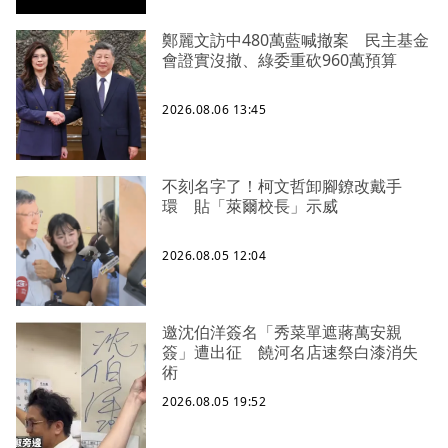
鄭麗文訪中480萬藍喊撤案 民主基金
會證實沒撤、綠委重砍960萬預算
2026.08.06 13:45
不刻名字了！柯文哲卸腳鐐改戴手
環 貼「萊爾校長」示威
2026.08.05 12:04
邀沈伯洋簽名「秀菜單遮蔣萬安親
簽」遭出征 饒河名店速祭白漆消失
術
2026.08.05 19:52