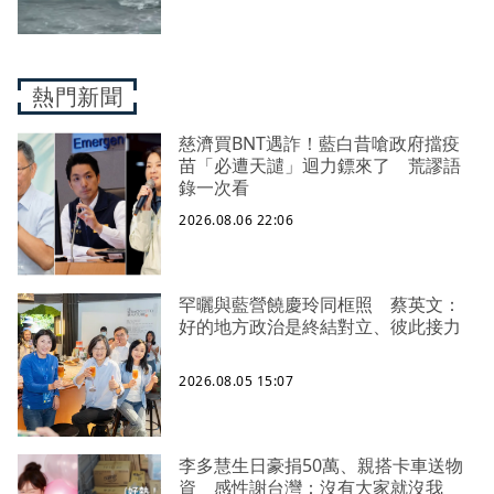
熱門新聞
慈濟買BNT遇詐！藍白昔嗆政府擋疫
苗「必遭天譴」迴力鏢來了 荒謬語
錄一次看
2026.08.06 22:06
罕曬與藍營饒慶玲同框照 蔡英文：
好的地方政治是終結對立、彼此接力
2026.08.05 15:07
李多慧生日豪捐50萬、親搭卡車送物
資 感性謝台灣：沒有大家就沒我