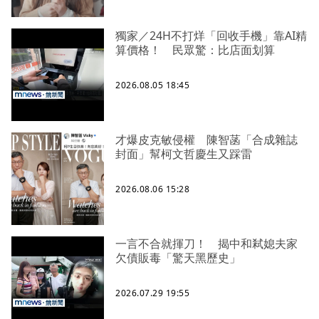
獨家／24H不打烊「回收手機」靠AI精
算價格！ 民眾驚：比店面划算
2026.08.05 18:45
才爆皮克敏侵權 陳智菡「合成雜誌
封面」幫柯文哲慶生又踩雷
2026.08.06 15:28
一言不合就揮刀！ 揭中和弒媳夫家
欠債販毒「驚天黑歷史」
2026.07.29 19:55