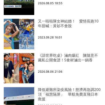
2026.08.05 18:55
又一啦啦隊女神結婚！ 愛情長跑10
年甜喊：黃衫不會脫
2023.09.28 16:01
《請世界吃桌》滷肉爆紅 陳隨意不
藏私公開食譜！5食材滷出一鍋香
2026.08.06 21:06
降低避難所染疫風險！慈濟再急調200
頂「福慧隔屏」 華航免費直飛日本
救援