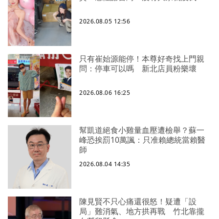
2026.08.05 12:56
只有崔始源能停！本尊好奇找上門親
問：停車可以嗎 新北店員粉樂壞
2026.08.06 16:25
幫凱道絕食小雞量血壓遭檢舉？蘇一
峰恐挨罰10萬諷：只准賴總統當賴醫
師
2026.08.04 14:35
陳見賢不只心痛還很怒！疑遭「設
局」難消氣、地方拱再戰 竹北靠攏