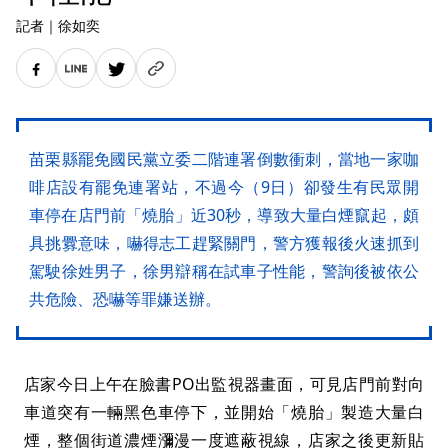
記者
｜
徐如奕
苗栗縣罷免國民黨立委二階連署倒數衝刺，當地一家咖
啡店設有罷免連署站，不過今（9日）卻發生有民眾開
車停在店門前「燒胎」近30秒，導致大量白煙竄起，頗
具挑釁意味，嚇得志工趕緊關門，警方獲報後火速抓到
駕駛徐姓男子，徐男辯稱在試車子性能，警詢後被依公
共危險、恐嚇等罪嫌送辦。
店家今日上午在臉書PO出監視器畫面，可見店門前對向
車道突有一輛黑色車停下，並開始「燒胎」製造大量白
煙，整個街道濃煙瀰漫一度遮蔽視線，店家之後更新貼