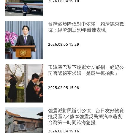
2026.08.04 19:10
台灣逐步降低對中依賴 賴清德秀數
據：經濟創近50年最佳表現
2026.08.05 15:29
玉澤演巴黎下跪獻女友戒指 經紀公
司否認祕密求婚「是慶生抓拍照」
2025.02.05 15:08
強震派對照辦引公憤 台日友好物資
抵災區2／熊本強震災民擠汽車過夜
台灣第一時間跨海急援
2026.08.04 19:16