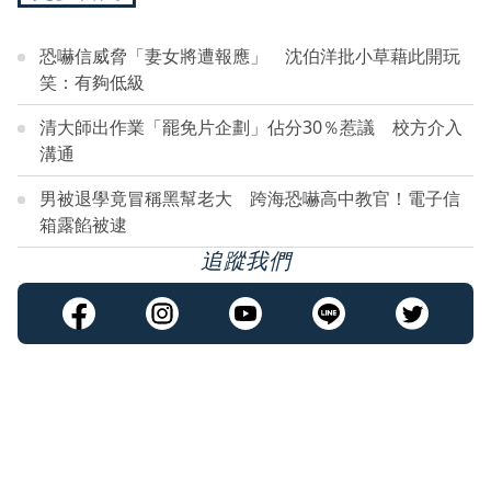
恐嚇信威脅「妻女將遭報應」 沈伯洋批小草藉此開玩
笑：有夠低級
清大師出作業「罷免片企劃」佔分30％惹議 校方介入
溝通
男被退學竟冒稱黑幫老大 跨海恐嚇高中教官！電子信
箱露餡被逮
追蹤我們