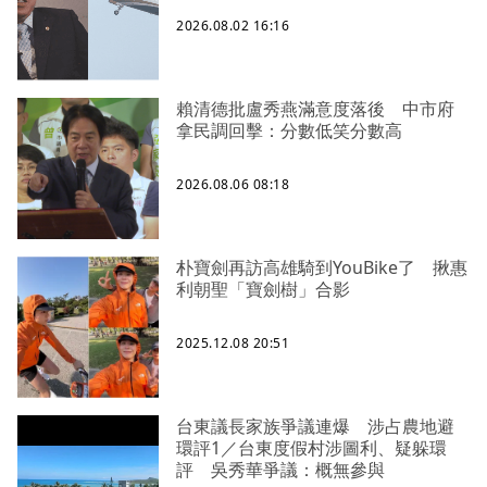
2026.08.02 16:16
賴清德批盧秀燕滿意度落後 中市府
拿民調回擊：分數低笑分數高
2026.08.06 08:18
朴寶劍再訪高雄騎到YouBike了 揪惠
利朝聖「寶劍樹」合影
2025.12.08 20:51
台東議長家族爭議連爆 涉占農地避
環評1／台東度假村涉圖利、疑躲環
評 吳秀華爭議：概無參與