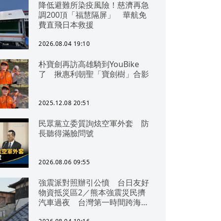
降低避難所染疫風險！慈濟再急
調200頂「福慧隔屏」 華航免
費直飛日本救援
2026.08.04 19:10
朴寶劍再訪高雄騎到YouBike
了 揪惠利朝聖「寶劍樹」合影
2025.12.08 20:51
民眾黨立委質詢炫空軍外套 防
長聽得滿臉問號
2026.08.06 09:55
強震派對照辦引公憤 台日友好
物資抵災區2／熊本強震災民擠
汽車過夜 台灣第一時間跨海急
援