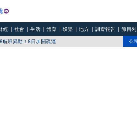
財經
社會
生活
體育
娛樂
地方
調查報告
節目列
8航班異動！8日加開疏運
才川島雄三 4K修復重返大銀幕
公
爽打王識賢「神臉黏飯粒」 喜提「搞笑MVP」