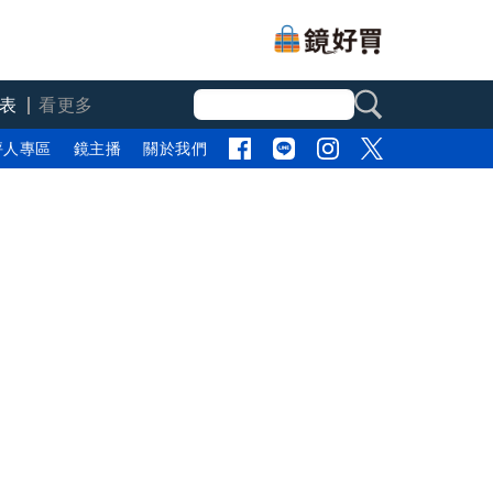
表
看更多
評人專區
鏡主播
關於我們