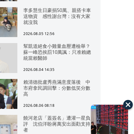
李多慧生日豪捐50萬、親搭卡車
送物資 感性謝台灣：沒有大家
就沒我
2026.08.05 12:56
幫凱道絕食小雞量血壓遭檢舉？
蘇一峰恐挨罰10萬諷：只准賴總
統當賴醫師
2026.08.04 14:35
賴清德批盧秀燕滿意度落後 中
市府拿民調回擊：分數低笑分數
高
2026.08.06 08:18
饒河老店「蓋簽名」遭灌一星負
評 沈伯洋盼蔣萬安出面勸支持
者