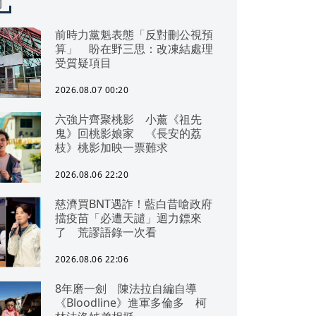
聞
前時力黨魁表態「反對刪公視預
算」 盼在野三思：改凍結處理
受質疑項目
2026.08.07 00:20
六強片齊聚桃影 小薰《祖先
鬼》回桃影娘家 《長安的荔
枝》桃影加映一票難求
2026.08.06 22:20
慈濟買BNT遇詐！藍白昔嗆政府
擋疫苗「必遭天譴」迴力鏢來
了 荒謬語錄一次看
2026.08.06 22:06
8年磨一劍 陳法拉自編自導
《Bloodline》進軍多倫多 柯