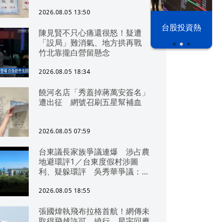
2026.08.05 13:50
以色列 穹頂
台股投資熱
陳見賢不只心痛還很怒！疑遭
之下
「設局」難消氣、地方拱再戰
竹北靠攏白營留懸念
2026.08.05 18:34
饒河名店「秀蓋掉蔣萬安簽名」
遭出征 網號召刷五星幫補血
2026.08.05 07:59
台東議長家族爭議連爆 涉占農
地避環評1／台東度假村涉圖
利、疑躲環評 吳秀華爭議：概
無參與
2026.08.05 18:55
張國煒執飛布拉格首航！網傳未
取得飛越許可、繞行 星宇回應