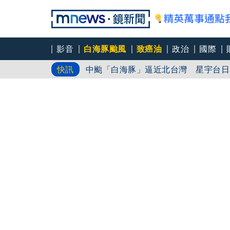
影音
白海豚颱風
致癌油
政治
國際
中颱「白海豚」逼近北台灣 星宇台日
快訊
笑著笑著就哭了 被遺忘的日本喜劇天
角頭大哥變身親情喜劇 羅志祥噴貢丸