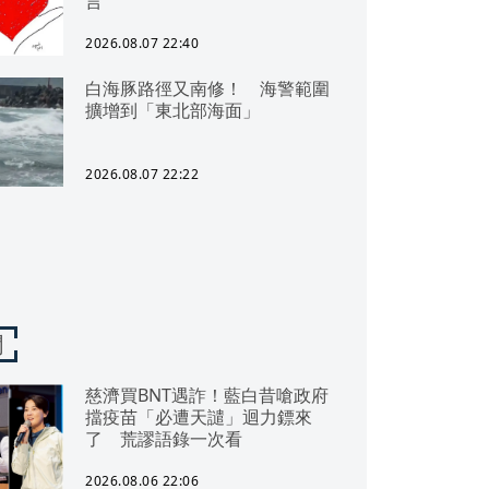
言
2026.08.07 22:40
白海豚路徑又南修！ 海警範圍
擴增到「東北部海面」
2026.08.07 22:22
聞
慈濟買BNT遇詐！藍白昔嗆政府
擋疫苗「必遭天譴」迴力鏢來
了 荒謬語錄一次看
2026.08.06 22:06