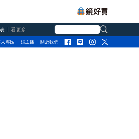
表
看更多
評人專區
鏡主播
關於我們