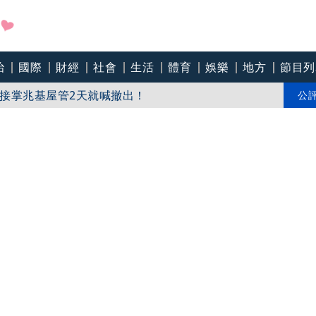
治
國際
財經
社會
生活
體育
娛樂
地方
節目列
接掌兆基屋管2天就喊撤出！
戶 政院放話：將採必要憲政作為
公
推Humanitarian系列 「give love」成今夏最暖時尚宣言