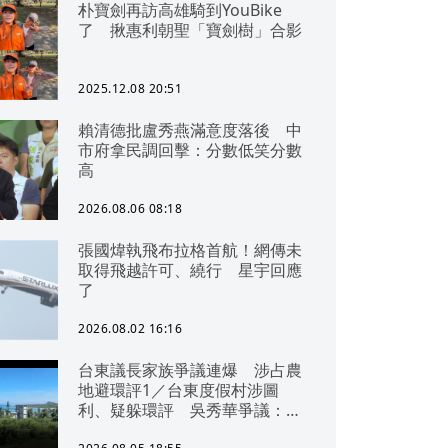
朴寶劍再訪高雄騎到YouBike
了 揪惠利朝聖「寶劍樹」合影
2025.12.08 20:51
賴清德批盧秀燕滿意度落後 中
市府拿民調回擊：分數低笑分數
高
2026.08.06 08:18
張國煒執飛布拉格首航！網傳未
取得飛越許可、繞行 星宇回應
了
2026.08.02 16:16
台東議長家族爭議連爆 涉占農
地避環評1／台東度假村涉圖
利、疑躲環評 吳秀華爭議：概
無參與