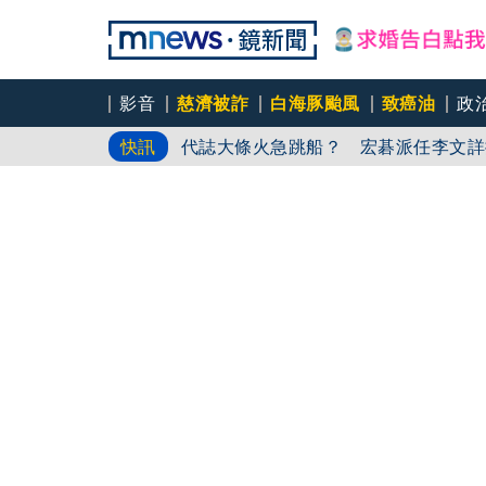
影音
慈濟被詐
白海豚颱風
致癌油
政
代誌大條火急跳船？ 宏碁派任李文詳
快訊
又要不副署？立院三讀藍白兒少未來帳
agnès b.