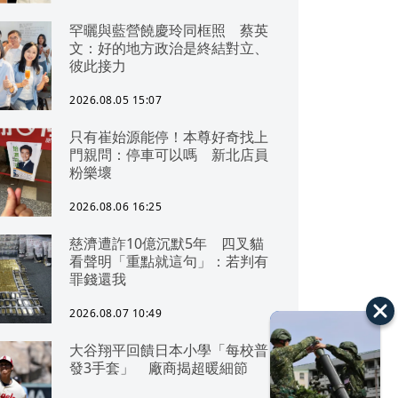
罕曬與藍營饒慶玲同框照 蔡英
文：好的地方政治是終結對立、
彼此接力
2026.08.05 15:07
只有崔始源能停！本尊好奇找上
門親問：停車可以嗎 新北店員
粉樂壞
2026.08.06 16:25
慈濟遭詐10億沉默5年 四叉貓
看聲明「重點就這句」：若判有
罪錢還我
2026.08.07 10:49
大谷翔平回饋日本小學「每校普
發3手套」 廠商揭超暖細節