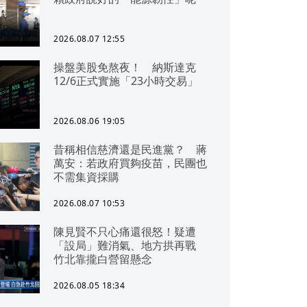
2026.08.07 12:55
操盤美股免熬夜！ 納斯達克
12/6正式實施「23小時交易」
2026.08.06 19:05
昔稱相信慈濟還是民進黨？ 蔣
萬安：若政府買夠疫苗，民團也
不需集資採購
2026.08.07 10:53
陳見賢不只心痛還很怒！疑遭
「設局」難消氣、地方拱再戰
竹北靠攏白營留懸念
2026.08.05 18:34