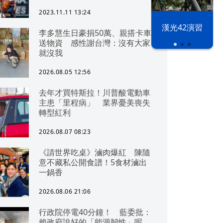
2023.11.11 13:24
漢光42演習
李多慧生日豪捐50萬、親搭卡車
送物資 感性謝台灣：沒有大家
就沒我
2026.08.05 12:56
去年才買特斯拉！川普酸電動車
主患「里程病」 業界憂美喪失
轉型紅利
2026.08.07 08:23
《請世界吃桌》滷肉爆紅 陳隨
意不藏私公開食譜！5食材滷出
一鍋香
2026.08.06 21:06
行政院停電40分鐘！ 藍委批：
賴政府說好的「能源韌性」呢