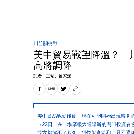
川普關稅戰
美中貿易戰望降溫？ 
高將調降
記者
｜
王絜
、呂家涵
美中貿易戰硬碰硬，現在可能開始出現轉圜
（22日）在一場摩根大通舉辦的閉門投資者
雙方都撐不了多久，很快就會緩和。只不過