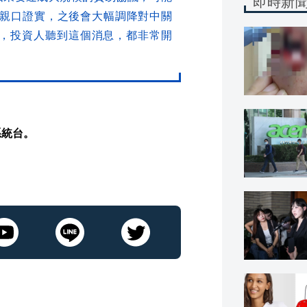
即時新
也親口證實，之後會大幅調降對中關
，投資人聽到這個消息，都非常開
系統台。