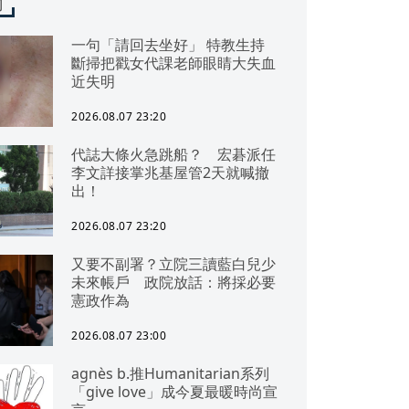
聞
一句「請回去坐好」 特教生持
斷掃把戳女代課老師眼睛大失血
近失明
2026.08.07 23:20
代誌大條火急跳船？ 宏碁派任
李文詳接掌兆基屋管2天就喊撤
出！
2026.08.07 23:20
又要不副署？立院三讀藍白兒少
未來帳戶 政院放話：將採必要
憲政作為
2026.08.07 23:00
agnès b.推Humanitarian系列
「give love」成今夏最暖時尚宣