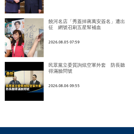
饒河名店「秀蓋掉蔣萬安簽名」遭出
征 網號召刷五星幫補血
2026.08.05 07:59
民眾黨立委質詢炫空軍外套 防長聽
得滿臉問號
2026.08.06 09:55