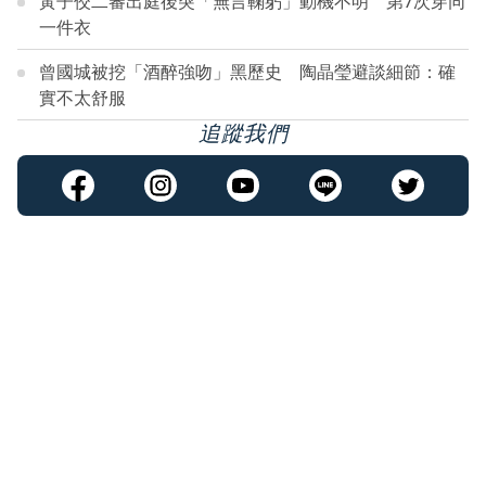
黃子佼二審出庭後突「無言鞠躬」動機不明 第7次穿同
一件衣
曾國城被挖「酒醉強吻」黑歷史 陶晶瑩避談細節：確
實不太舒服
追蹤我們