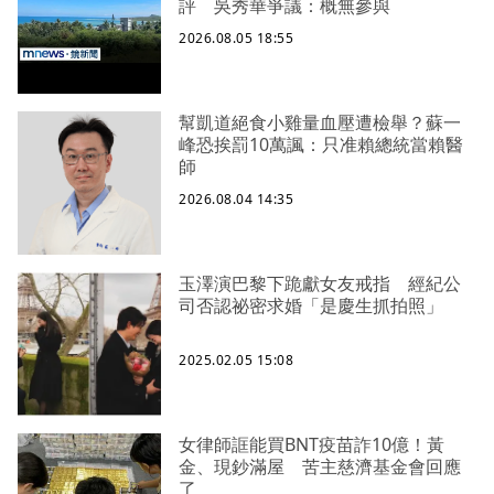
評 吳秀華爭議：概無參與
2026.08.05 18:55
幫凱道絕食小雞量血壓遭檢舉？蘇一
峰恐挨罰10萬諷：只准賴總統當賴醫
師
2026.08.04 14:35
玉澤演巴黎下跪獻女友戒指 經紀公
司否認祕密求婚「是慶生抓拍照」
2025.02.05 15:08
女律師誆能買BNT疫苗詐10億！黃
金、現鈔滿屋 苦主慈濟基金會回應
了