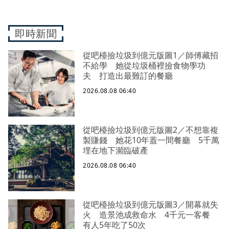
即時新聞
從吧檯撿垃圾到億元版圖1／師傅藏招
不給學 她從垃圾桶裡撿食物學功
夫 打造出最難訂的餐廳
2026.08.08 06:40
從吧檯撿垃圾到億元版圖2／不想靠複
製賺錢 她花10年蓋一間餐廳 5千萬
埋在地下瀕臨破產
2026.08.08 06:40
從吧檯撿垃圾到億元版圖3／開幕就失
火 造景池成救命水 4千元一客餐
有人5年吃了50次