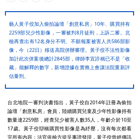
藝人黃子佼加入偷拍論壇「創意私房」10年、購買持有
2259部兒少性影像，一審被判8月徒刑，上訴二審。北
檢再查出有12名身分不明、不願報案被害人共586部影
像，今（22日）移送高院併辦審理。黃子佼不法性影像
加計此次併案後總計2845部，律師李宜諪稱已不是「收
藏」能解釋的數字，新增證據在實務上會讓法院重新評
估量刑。
台北地院一審判決書指出，黃子佼自2014年註冊為偷拍
論壇「創意私房」會員，陸續購買兒童及少年性影像持有
數量達2259部，經查兒少被害人數35人，年齡介於10至
17歲。黃子佼辯稱購買性影像是為紓壓，沒有每次都看
完所有內容；法官依檢方提呈事證發現，黃子佼曾經傳訊