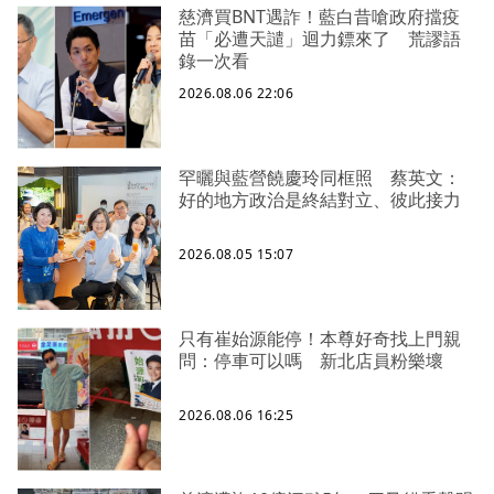
慈濟買BNT遇詐！藍白昔嗆政府擋疫
苗「必遭天譴」迴力鏢來了 荒謬語
錄一次看
2026.08.06 22:06
罕曬與藍營饒慶玲同框照 蔡英文：
好的地方政治是終結對立、彼此接力
2026.08.05 15:07
只有崔始源能停！本尊好奇找上門親
問：停車可以嗎 新北店員粉樂壞
2026.08.06 16:25