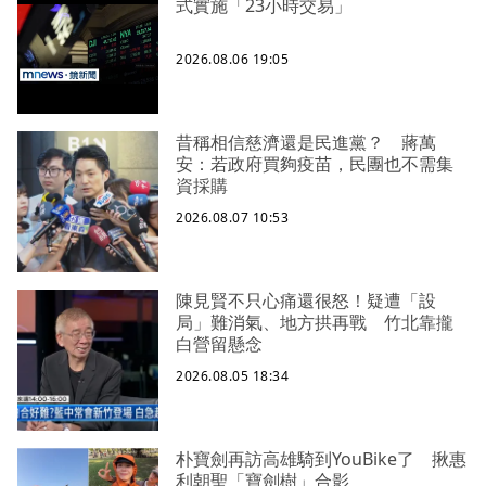
式實施「23小時交易」
2026.08.06 19:05
昔稱相信慈濟還是民進黨？ 蔣萬
安：若政府買夠疫苗，民團也不需集
資採購
2026.08.07 10:53
陳見賢不只心痛還很怒！疑遭「設
局」難消氣、地方拱再戰 竹北靠攏
白營留懸念
2026.08.05 18:34
朴寶劍再訪高雄騎到YouBike了 揪惠
利朝聖「寶劍樹」合影