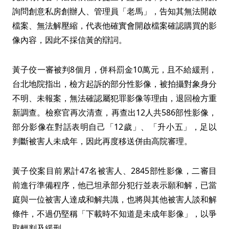
詢問創意私房創辦人、管理員「老馬」，告知其無法開啟
檔案、無法解壓縮，代表他確實會開啟檔案確認購買的影
像內容，因此不採信黃的辯詞。
黃子佼一審被判8個月，併科罰金10萬元，且不給緩刑，
台北地院指出，檢方起訴的部分性影像，被拍攝對象身分
不明、未報案，無法確認屬犯罪影像等理由，退回檢方重
新調查。檢察官再次清查，再查出12人共586部性影像，
部分影像在對話表明自己「12歲」、「升小五」，足以
判斷被害人未成年，因此再度移送併由高院審理。
黃子佼案目前累計47名被害人、2845部性影像，二審目
前進行準備程序，他已坦承部分犯行並表示願和解，已當
庭與一位被害人達成和解共識，也將與其他被害人談和解
條件，不過仍堅稱「下載時不知道是未成年影像」，以爭
取輕判及緩刑。