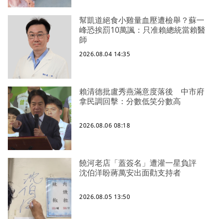
幫凱道絕食小雞量血壓遭檢舉？蘇一
峰恐挨罰10萬諷：只准賴總統當賴醫
師
2026.08.04 14:35
賴清德批盧秀燕滿意度落後 中市府
拿民調回擊：分數低笑分數高
2026.08.06 08:18
饒河老店「蓋簽名」遭灌一星負評
沈伯洋盼蔣萬安出面勸支持者
2026.08.05 13:50