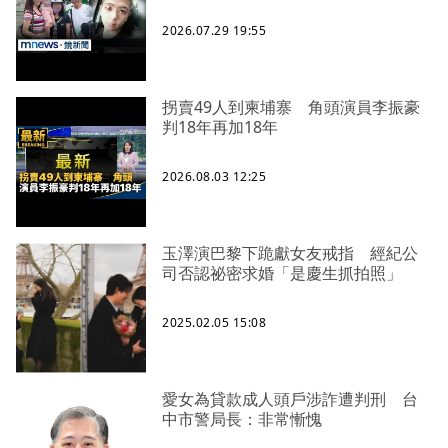
2026.07.29 19:55
拐賣49人到柬埔寨 角頭演員李振豪
判18年再加18年
2026.08.03 12:25
玉澤演巴黎下跪獻女友戒指 經紀公
司否認祕密求婚「是慶生抓拍照」
2025.02.05 15:08
愛女為貸款成人頭戶涉詐遭判刑 台
中市警局長：非常慚愧