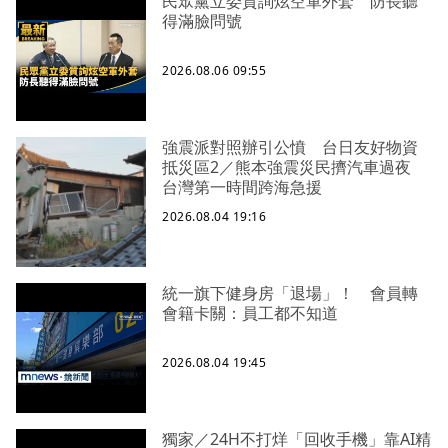
民眾黨立委質詢炫空軍外套 防長聽
得滿臉問號
2026.08.06 09:55
強震派對照辦引公憤 台日友好物資
抵災區2／熊本強震災民擠汽車過夜
台灣第一時間跨海急援
2026.08.04 19:16
統一旗下健身房「退場」！ 會員轉
會籍卡關：員工都不知道
2026.08.04 19:45
獨家／24H不打烊「回收手機」靠AI精