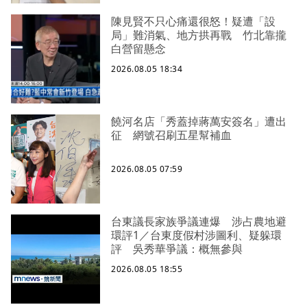
陳見賢不只心痛還很怒！疑遭「設
局」難消氣、地方拱再戰 竹北靠攏
白營留懸念
2026.08.05 18:34
饒河名店「秀蓋掉蔣萬安簽名」遭出
征 網號召刷五星幫補血
2026.08.05 07:59
台東議長家族爭議連爆 涉占農地避
環評1／台東度假村涉圖利、疑躲環
評 吳秀華爭議：概無參與
2026.08.05 18:55