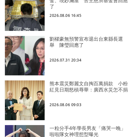
金、現鈔滿屋 苦主慈濟基金會回應
了
2026.08.06 16:45
劉櫂豪無預警宣布退出台東縣長選
舉 陳瑩回應了
2026.07.31 20:34
熊本震災鄭麗文自掏百萬捐款 小粉
紅見日期怒槓辱華：廣西水災怎不捐
2026.08.06 09:03
一粒分手4年學長男友「痛哭一晚」
啦啦隊女神理想型曝光