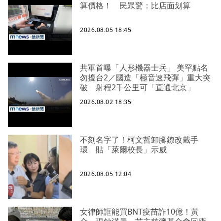
算價格！ 民眾驚：比店面划算
2026.08.05 18:45
共軍首曝「人形機器士兵」 美罕點名
勿擾台2／國造「極音速飛彈」重大突
破 射程2千公里可「直通北京」
2026.08.02 18:35
不刻名字了！柯文哲卸腳鐐改戴手
環 貼「萊爾校長」示威
2026.08.05 12:04
女律師誆能買BNT疫苗詐10億！黃