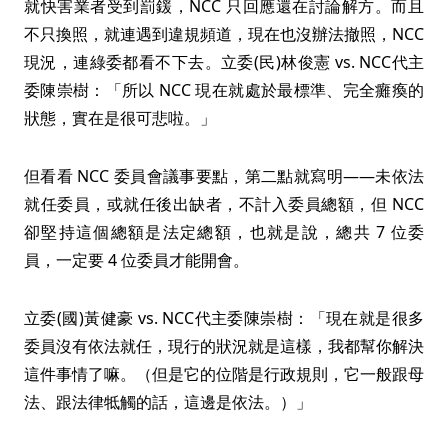
就快害業者受到罰鍰，NCC 只回應還在討論解方。而且
不只換照，就連遇到違規頻道，現在也沒辦法撤照，NCC
現況，連綠委都看不下去。立委(民)林俊憲 vs. NCC代主
委陳崇樹：「所以 NCC 現在就處於最標準、完全癱瘓的
狀態，實在是很可悲啦。」
但看看 NCC 委員會議事要點，第二點就寫明——未依法
就任委員，或就任後出缺者，不計入委員總額，但 NCC
卻堅持這個總額是法定總額，也就是說，總共 7 位委
員，一定要 4 位委員才能開會。
立委(國)黃健豪 vs. NCC代主委陳崇樹：「現在就是很多
委員沒有依法就任，現行的狀況就是這樣，我都幫你解決
這件事情了嘛。（但是它的位階是行政規則，它一般跟母
法、跟法律牴觸的話，這邊是依法。）」