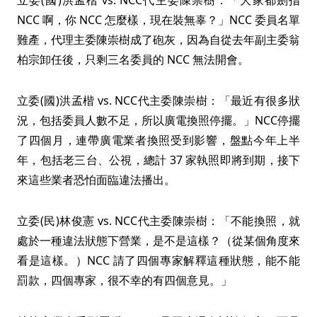
立委(國)洪孟楷 vs. NCC代主委陳崇樹：「大家都劍指
NCC 啊，你 NCC 怎麼樣，現在裝無辜？」NCC 委員名單
難產，代理主委陳崇樹成了砲灰，因為自從去年副主委翁
柏宗卸任後，只剩三名委員的 NCC 無法開會。
立委(國)洪孟楷 vs. NCC代主委陳崇樹：「最近有很多狀
況，包括委員人數不足，所以廣電換照停擺。」NCC停擺
了四個月，連帶廣電業者換照受到影響，盤點今年上半
年，包括老三台、公視，總計 37 家執照即將到期，接下
來這些業者恐怕面臨違法播出。
立委(民)林俊憲 vs. NCC代主委陳崇樹：「不能換照，就
處於一種違法狀態下營業，是不是這樣？（從某個角度來
看是這樣。）NCC 請了四個專家解釋這種狀態，能不能
罰款，四個專家，很不幸的有四個意見。」