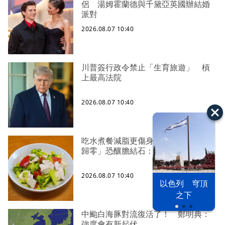
侶 湯姆霍蘭德與千黛亞英國辦結婚
派對
2026.08.07 10:40
川普簽行政令禁止「生育旅遊」 槓
上最高法院
2026.08.07 10:40
吃水煮餐減脂更傷身？ 醫警告「油
歸零」恐釀膽結石：5警訊別輕忽
2026.08.07 10:40
以色列 穹頂
之下
中颱白海豚對流復活了！ 鄭明典：
強度會有新起伏