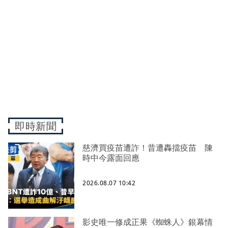
即時新聞
慈濟買疫苗遭詐！昔遭轟擋疫苗 陳
時中今露面回應
2026.08.07 10:42
影史唯一修成正果《蜘蛛人》銀幕情