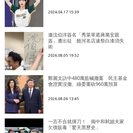
2024.04.17 15:39
邀沈伯洋簽名「秀菜單遮蔣萬安親
簽」遭出征 饒河名店速祭白漆消失
術
2026.08.05 19:52
鄭麗文訪中480萬藍喊撤案 民主基金
會證實沒撤、綠委重砍960萬預算
2026.08.06 13:45
一言不合就揮刀！ 揭中和弒媳夫家
欠債販毒「驚天黑歷史」