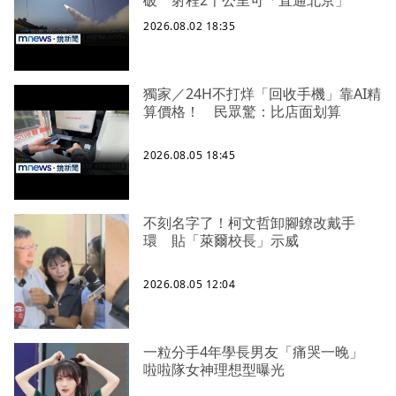
破 射程2千公里可「直通北京」
2026.08.02 18:35
獨家／24H不打烊「回收手機」靠AI精
算價格！ 民眾驚：比店面划算
2026.08.05 18:45
不刻名字了！柯文哲卸腳鐐改戴手
環 貼「萊爾校長」示威
2026.08.05 12:04
一粒分手4年學長男友「痛哭一晚」
啦啦隊女神理想型曝光