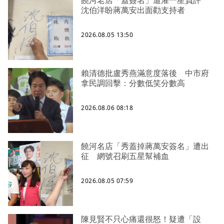
饒河老店「蓋簽名」遭灌一星負評
沈伯洋盼蔣萬安出面勸支持者
2026.08.05 13:50
賴清德批盧秀燕滿意度落後 中市府
拿民調回擊：分數低笑分數高
2026.08.06 08:18
饒河名店「秀蓋掉蔣萬安簽名」遭出
征 網號召刷五星幫補血
2026.08.05 07:59
陳見賢不只心痛還很怒！疑遭「設