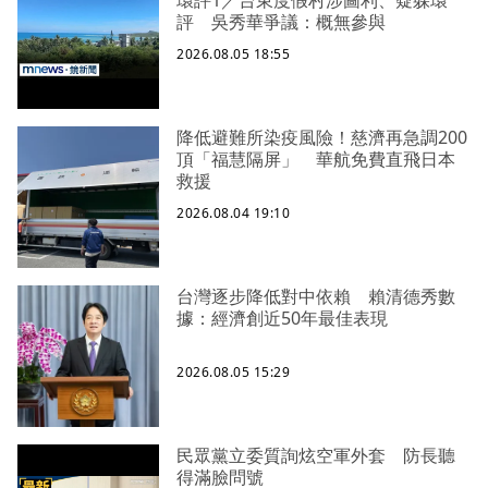
環評1／台東度假村涉圖利、疑躲環
評 吳秀華爭議：概無參與
2026.08.05 18:55
降低避難所染疫風險！慈濟再急調200
頂「福慧隔屏」 華航免費直飛日本
救援
2026.08.04 19:10
台灣逐步降低對中依賴 賴清德秀數
據：經濟創近50年最佳表現
2026.08.05 15:29
民眾黨立委質詢炫空軍外套 防長聽
得滿臉問號