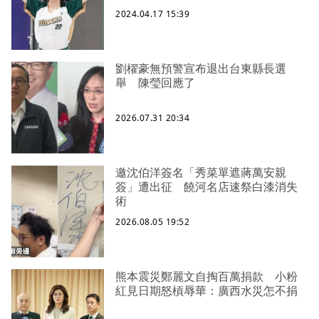
2024.04.17 15:39
劉櫂豪無預警宣布退出台東縣長選
舉 陳瑩回應了
2026.07.31 20:34
邀沈伯洋簽名「秀菜單遮蔣萬安親
簽」遭出征 饒河名店速祭白漆消失
術
2026.08.05 19:52
熊本震災鄭麗文自掏百萬捐款 小粉
紅見日期怒槓辱華：廣西水災怎不捐