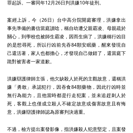
罪起訴。一審同年12月26日判洪嫌10年徒刑。
案經上訴，今（26日）台中高分院開庭審理，洪嫌拿出
事先準備的書信當庭讀唸，稱自幼遭父親霸凌、母親疏於
關心，到學校也被師生霸凌，因而生病了，洪嫌稱行凶目
的是想尋死，所以行凶前先吞84顆安眠藥，醒來發現自
己還活著，家人也都擔心，才發現自己做錯了，還當庭下
跪對被害者一家道歉。
洪嫌辯護律師主張，他欠缺殺人於死的主觀故意，還稱洪
嫌「勇敢」承認犯行，因吞食84顆藥物，因此行凶時並
無行為能力，且他當時都是行走犯案，並未追趕刺人於
死，客觀上也僅成立殺人不確定故意或傷害故意且有悔
意，洪嫌辯護律師認為原審判決過重。
不過，檢方提出案發影像，指洪嫌殺人犯意堅定，且案發