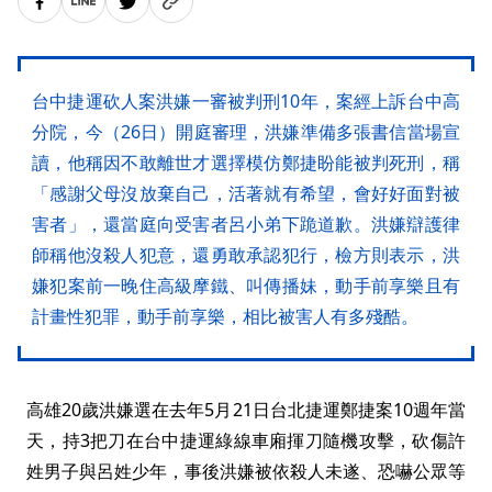
台中捷運砍人案洪嫌一審被判刑10年，案經上訴台中高
分院，今（26日）開庭審理，洪嫌準備多張書信當場宣
讀，他稱因不敢離世才選擇模仿鄭捷盼能被判死刑，稱
「感謝父母沒放棄自己，活著就有希望，會好好面對被
害者」，還當庭向受害者呂小弟下跪道歉。洪嫌辯護律
師稱他沒殺人犯意，還勇敢承認犯行，檢方則表示，洪
嫌犯案前一晚住高級摩鐵、叫傳播妹，動手前享樂且有
計畫性犯罪，動手前享樂，相比被害人有多殘酷。
高雄20歲洪嫌選在去年5月21日台北捷運鄭捷案10週年當
天，持3把刀在台中捷運綠線車廂揮刀隨機攻擊，砍傷許
姓男子與呂姓少年，事後洪嫌被依殺人未遂、恐嚇公眾等