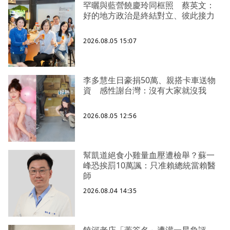
罕曬與藍營饒慶玲同框照 蔡英文：
好的地方政治是終結對立、彼此接力
2026.08.05 15:07
李多慧生日豪捐50萬、親搭卡車送物
資 感性謝台灣：沒有大家就沒我
2026.08.05 12:56
幫凱道絕食小雞量血壓遭檢舉？蘇一
峰恐挨罰10萬諷：只准賴總統當賴醫
師
2026.08.04 14:35