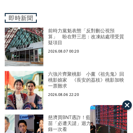
即時新聞
前時力黨魁表態「反對刪公視預
算」 盼在野三思：改凍結處理受質
疑項目
2026.08.07 00:20
六強片齊聚桃影 小薰《祖先鬼》回
桃影娘家 《長安的荔枝》桃影加映
一票難求
2026.08.06 22:20
慈濟買BNT遇詐！藍白昔嗆政府擋疫
苗「必遭天譴」迴力鏢來了 荒謬語
錄一次看