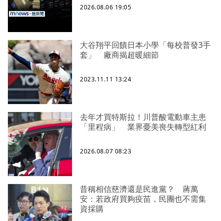
2026.08.06 19:05
大谷翔平回饋日本小學「每校普發3手
套」 廠商揭超暖細節
2023.11.11 13:24
去年才買特斯拉！川普酸電動車主患
「里程病」 業界憂美喪失轉型紅利
2026.08.07 08:23
昔稱相信慈濟還是民進黨？ 蔣萬
安：若政府買夠疫苗，民團也不需集
資採購