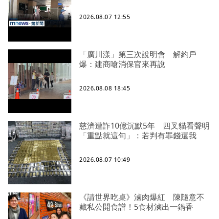
2026.08.07 12:55
「廣川漾」第三次說明會 解約戶
爆：建商嗆消保官來再說
2026.08.08 18:45
慈濟遭詐10億沉默5年 四叉貓看聲明
「重點就這句」：若判有罪錢還我
2026.08.07 10:49
《請世界吃桌》滷肉爆紅 陳隨意不
藏私公開食譜！5食材滷出一鍋香