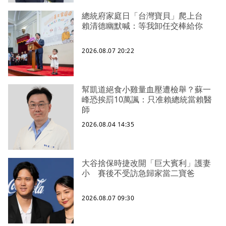
總統府家庭日「台灣寶貝」爬上台
賴清德幽默喊：等我卸任交棒給你
2026.08.07 20:22
幫凱道絕食小雞量血壓遭檢舉？蘇一
峰恐挨罰10萬諷：只准賴總統當賴醫
師
2026.08.04 14:35
大谷捨保時捷改開「巨大賓利」護妻
小 賽後不受訪急歸家當二寶爸
2026.08.07 09:30