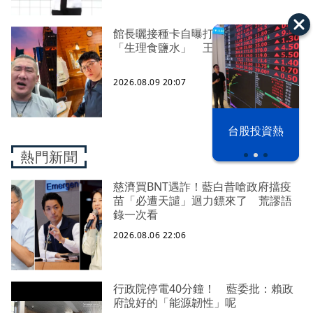
館長曬接種卡自曝打3劑高端、影射
「生理食鹽水」 王浩宇喊檢舉
2026.08.09 20:07
漢光42演習
台股投資熱
熱門新聞
慈濟買BNT遇詐！藍白昔嗆政府擋疫
苗「必遭天譴」迴力鏢來了 荒謬語
錄一次看
2026.08.06 22:06
行政院停電40分鐘！ 藍委批：賴政
府說好的「能源韌性」呢