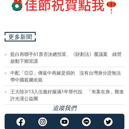
更多新聞
藍白再聯手61票否決總預算、《財劃法》覆議案 綠營
啟動下鄉宣講
中配「亞亞」傳返中再嫁是假的 沒有台灣身分證無法
帶中國親屬依親
王大陸3/13入伍服好服滿1年替代役 「有案在身」難進
許光漢公益團
追蹤我們