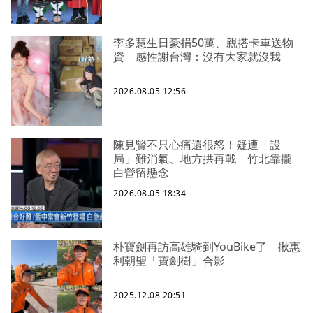
李多慧生日豪捐50萬、親搭卡車送物
資 感性謝台灣：沒有大家就沒我
2026.08.05 12:56
陳見賢不只心痛還很怒！疑遭「設
局」難消氣、地方拱再戰 竹北靠攏
白營留懸念
2026.08.05 18:34
朴寶劍再訪高雄騎到YouBike了 揪惠
利朝聖「寶劍樹」合影
2025.12.08 20:51