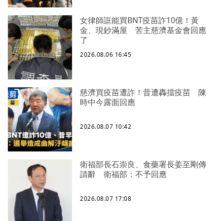
女律師誆能買BNT疫苗詐10億！黃
金、現鈔滿屋 苦主慈濟基金會回應
了
2026.08.06 16:45
慈濟買疫苗遭詐！昔遭轟擋疫苗 陳
時中今露面回應
2026.08.07 10:42
衛福部長石崇良、食藥署長姜至剛傳
請辭 衛福部：不予回應
2026.08.07 17:08